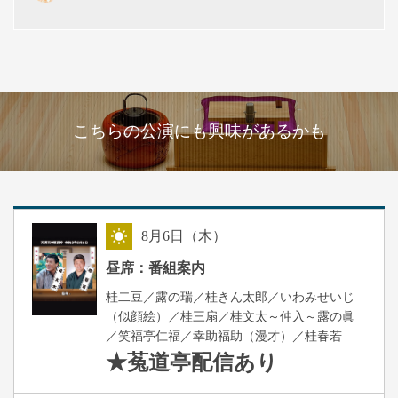
こちらの公演にも興味があるかも
8
月
6
日（木）
昼
昼席：番組案内
桂二豆／露の瑞／桂きん太郎／いわみせいじ
（似顔絵）／桂三扇／桂文太～仲入～露の眞
／笑福亭仁福／幸助福助（漫才）／桂春若
★菟道亭
配信あり