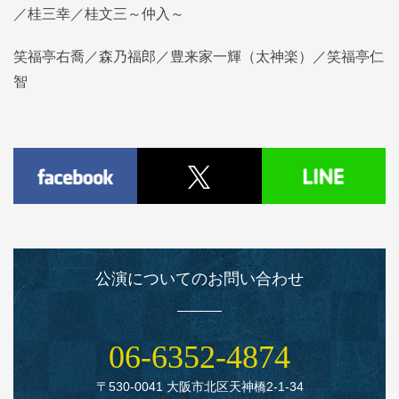
／桂三幸／桂文三～仲入～
笑福亭右喬／森乃福郎／豊来家一輝（太神楽）／笑福亭仁
智
公演についてのお問い合わせ
06‑6352‑4874
〒530‑0041 大阪市北区天神橋2‑1‑34