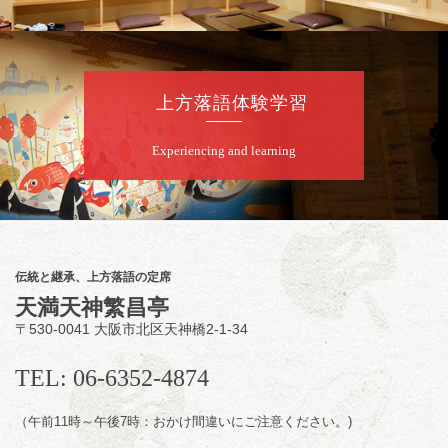
お問合せ：米朝事務所 06-6365-8281（平日
10時～18時）
★菟道亭配信あり
配信の購
入はこちらをクリック
上方落語体験学習
Experiencing and learning
8
月
8
日（土）
朝
第2回 智之介・力造 二人会
笑福亭智之介「昭和任侠伝」「天王寺詣り」
／桂力造「桃太郎」「本膳」／桂二豆「開口
一番」
伝統と継承、上方落語の定席
開場
開演：午前10時（9時30分
）
天満天神繁昌亭
前売2,000円 当日 2,500円
〒530-0041 大阪市北区天神橋2-1-34
お問合せ：智之介・力造 二人会事務局 090-
7762-6268
TEL: 06-6352-4874
（午前11時～午後7時：おかけ間違いにご注意ください。)