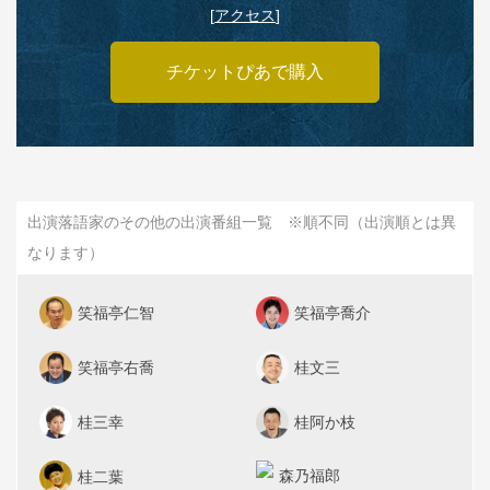
[
アクセス
]
チケットぴあで購入
出演落語家のその他の出演番組一覧 ※順不同（出演順とは異
なります）
笑福亭仁智
笑福亭喬介
笑福亭右喬
桂文三
桂三幸
桂阿か枝
森乃福郎
桂二葉