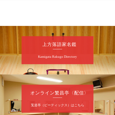
8
月
7
日（金）
昼
昼席：番組案内
桂二豆／露の瑞／桂きん太郎／いわみせいじ
（似顔絵）／笑福亭笑利／桂文太～仲入～露
の眞／笑福亭仁福／幸助福助（漫才）／桂春
上方落語家名鑑
若
★菟道亭
配信あり
Kamigata Rakugo Directory
8
月
7
日（金）
夜
噺家が落語と芝居をしてみる会
オンライン繁昌亭〈配信〉
桂米之助／桂団治郎／桂弥太郎／桂米舞／是
常祐美
開演：午後6時30分（6時開場）全席指定
莵道亭（ピーティックス）はこちら
前売3,500円 当日4,000円