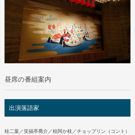
昼席の番組案内
出演落語家
桂二葉／笑福亭喬介／桂阿か枝／チョップリン（コント）