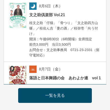
8
月
6
日（木）
夜
文之助倶楽部 Vol.21
桂文之助「仔猫」「骨つり」「文之助四方山
噺」／桂佐ん吉「妻の酒」／桂弥壱「向う付
け」
開演：午後6時30分（6時開場）全席指定
前売3,000円 当日3,500円
お問合せ：文之助事務局 0721-23-2331（留
守電対応）
8
月
7
日（金）
朝
落語と日本舞踊の会 あわよか連 vol 1
露の新幸／桂雪鹿／桂九寿玉／ゲスト：さつ
き緑万寿
一覧を見る
開演：午前10時（9時30分開場）
前売2,500円 当日3,000円
お問合せ 080-4235-3044