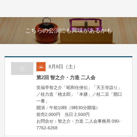
こちらの公演にも興味があるかも
8
月
8
日（土）
朝
第2回 智之介・力造 二人会
笑福亭智之介「昭和任侠伝」「天王寺詣り」
／桂力造「桃太郎」「本膳」／桂二豆「開口
一番」
開場
開演：午前10時（9時30分
）
前売2,000円 当日 2,500円
お問合せ：智之介・力造 二人会事務局 090-
7762-6268