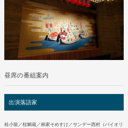
昼席の番組案内
出演落語家
桂小留／桂鯛蔵／林家そめすけ／サンデー西村（バイオリ