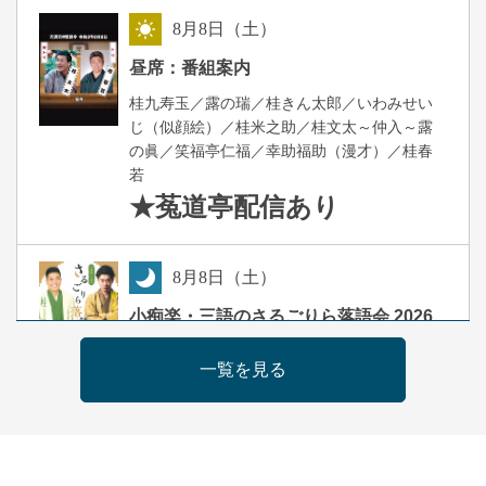
8
月
8
日（土）
昼
昼席：番組案内
桂九寿玉／露の瑞／桂きん太郎／いわみせい
じ（似顔絵）／桂米之助／桂文太～仲入～露
の眞／笑福亭仁福／幸助福助（漫才）／桂春
若
★菟道亭
配信あり
8
月
8
日（土）
夜
小痴楽・三語のさるごりら落語会 2026
桂三語／柳亭小痴楽 他
一覧を見る
開演：午後6時（5時30分開場）全席指定
前売3,500円 当日4,000円
お問合せ：FANYチケット 0570-550-
100(10:00～19:00受付)