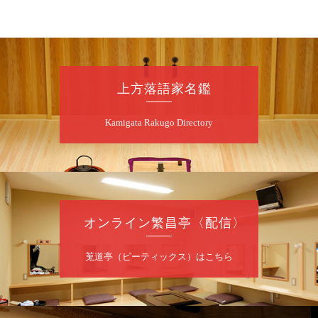
8
月
9
日（日）
朝
第98回 桂慶枝の早起き寄席～親子の噺
スペシャル～
桂慶枝「KCストーリー」／月亭遊真「真田小
上方落語家名鑑
僧」／桂三実「ワンワン」／桂慶枝「せんた
く」／露の都「子は鎹」
Kamigata Rakugo Directory
開演：午前10時（9時30分開場）1F全席指
定 2F全席自由
前売2,000円 当日2,500円 25歳以下前売・
当日共1,000円
お問合せ：落語ファクトリー 0120-874-315
オンライン繁昌亭〈配信〉
8
月
9
日（日）
昼
昼席：番組案内
莵道亭（ピーティックス）はこちら
桂二豆／露の瑞／桂きん太郎／いわみせいじ
（似顔絵）／桂三扇／桂文太～仲入～笑福亭
笑利／笑福亭仁福／幸助福助（漫才）／桂春