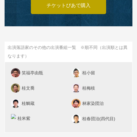
チケットぴあで購入
出演落語家のその他の出演番組一覧 ※順不同（出演順とは異
なります）
笑福亭由瓶
桂小留
桂文喬
桂梅枝
桂鯛蔵
林家染団治
桂米紫
桂春団治(四代目)