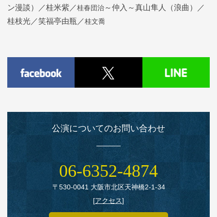
桂春団治
ン漫談）／桂米紫／
～仲入～真山隼人（浪曲）／
桂文喬
桂枝光／笑福亭由瓶／
公演についてのお問い合わせ
06‑6352‑4874
〒530‑0041 大阪市北区天神橋2‑1‑34
[
アクセス
]