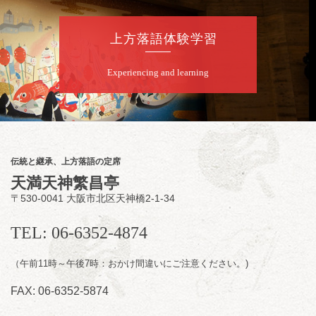
若
★菟道亭
配信あり
上方落語体験学習
8
月
9
日（日）
Experiencing and learning
夜
らららのらくご会④
桂雀太「まんじゅうこわい」／桂三度「青
菜」／桂三実「ミュージック野菜ステーショ
ン」／桂九ノ一「胴乱の幸助」／代走みつく
伝統と継承、上方落語の定席
に「なんのこっちゃねんあれこれ」
天満天神繁昌亭
開演：午後6時（5時30分開場）全席指定
〒530-0041 大阪市北区天神橋2-1-34
前売3,000円 当日3,500円
お問合せ：らららのらくご会予約事務局
TEL: 06-6352-4874
090-6976-1777 email：
lalalanorakugo@gmail.com
（午前11時～午後7時：おかけ間違いにご注意ください。)
FAX: 06-6352-5874