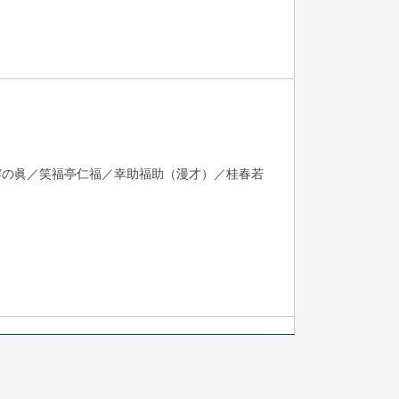
露の眞／笑福亭仁福／幸助福助（漫才）／桂春若