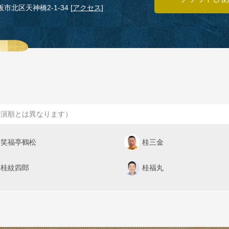
大阪市北区天神橋2‑1‑34
[
アクセス
]
出演順とは異なります）
笑福亭鶴松
桂三金
桂紋四郎
桂福丸