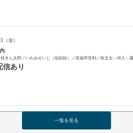
日（金）
内
／桂きん太郎／いわみせいじ（似顔絵）／笑福亭笑利／桂文太～仲入～
配信あり
日（金）
一覧を見る
芝居をしてみる会