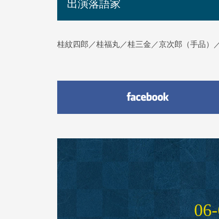
出演落語家
桂紋四郎／桂福丸／桂三金／京次郎（手品）
06‑