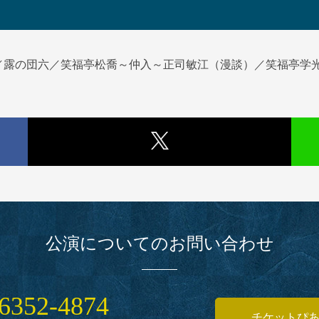
／露の団六／笑福亭松喬～仲入～正司敏江（漫談）／笑福亭学
公演についてのお問い合わせ
6352‑4874
チケットぴ