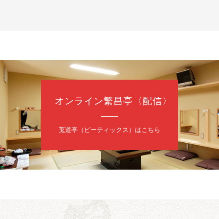
治郎／桂弥太郎／桂米舞／是常祐美
0分（6時開場）全席指定
4,000円
 06-6365-8281（平日10時～18時）
配信あり
配信の購入はこちらをクリック
オンライン繁昌亭〈配信〉
日（土）
・力造 二人会
莵道亭（ピーティックス）はこちら
昭和任侠伝」「天王寺詣り」／桂力造「桃太郎」「本膳」／桂二豆「開
開場
9時30分
）
 2,500円
造 二人会事務局 090-7762-6268
日（土）