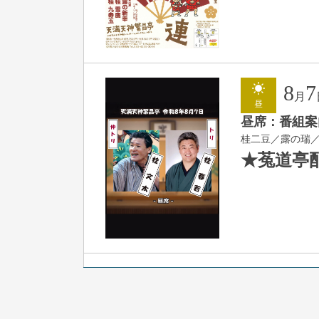
8
7
月
昼
昼席：番組案
桂二豆／露の瑞
★菟道亭
8
7
月
夜
噺家が落語と