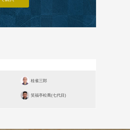
桂雀三郎
笑福亭松喬(七代目)