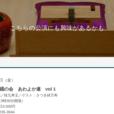
こちらの公演にも興味があるかも
日（金）
の会 あわよか連 vol 1
鹿／桂九寿玉／ゲスト：さつき緑万寿
（9時30分開場）
3,000円
35-3044