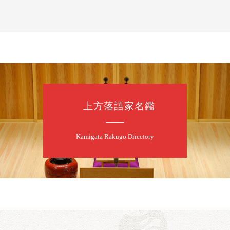
桂米之助／桂団
開演：午後6時3
前売3,500円 当日
お問合せ：米朝事務所
★菟道亭
上方落語家名鑑
8
8
月
朝
第2回 智之介
Kamigata Rakugo Directory
笑福亭智之介「
開演：午前10時（
前売2,000円 当日
お問合せ：智之介・力
8
8
月
昼