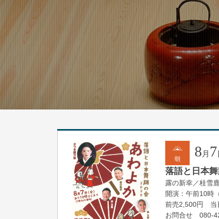
8
7
月
朝
落語と日本舞踊
露の新幸／桂雪
開演：午前10時
前売2,500円 当日
お問合せ 080-42