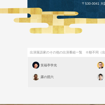
〒530‑0041 
出演落語家のその他の出演番組一覧 ※順不同（
笑福亭学光
露の団六