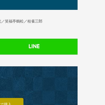
光／笑福亭鶴松／桂雀三郎
あで購入