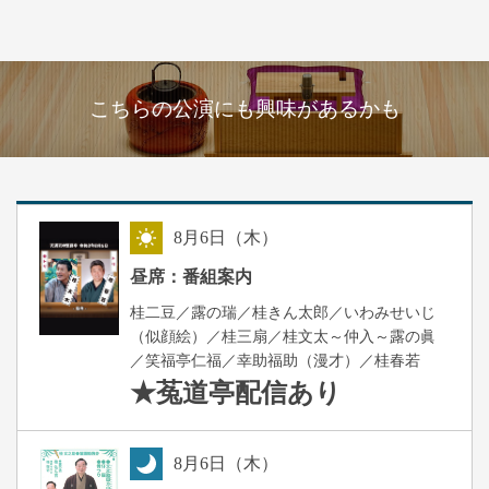
こちらの公演にも興味があるかも
8
月
6
日（木）
昼
昼席：番組案内
桂二豆／露の瑞／桂きん太郎／いわみせいじ
（似顔絵）／桂三扇／桂文太～仲入～露の眞
／笑福亭仁福／幸助福助（漫才）／桂春若
★菟道亭
配信あり
8
月
6
日（木）
夜