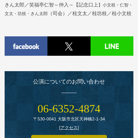
】小文枝・仁智・
きん太郎／笑福亭仁智～仲入～【記念口上
文太・坊枝・きん太郎
（司会）／桂文太／桂坊枝／桂小文枝
公演についてのお問い合わせ
06‑6352‑4874
〒530‑0041 大阪市北区天神橋2‑1‑34
[
アクセス
]