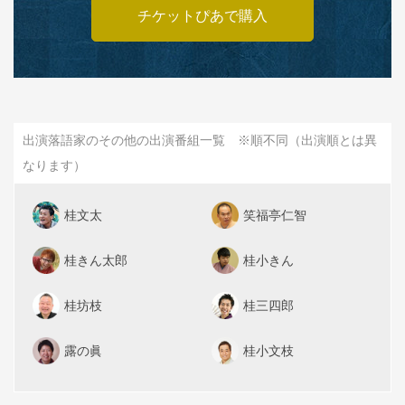
チケットぴあで購入
出演落語家のその他の出演番組一覧 ※順不同（出演順とは異
なります）
桂文太
笑福亭仁智
桂きん太郎
桂小きん
桂坊枝
桂三四郎
露の眞
桂小文枝