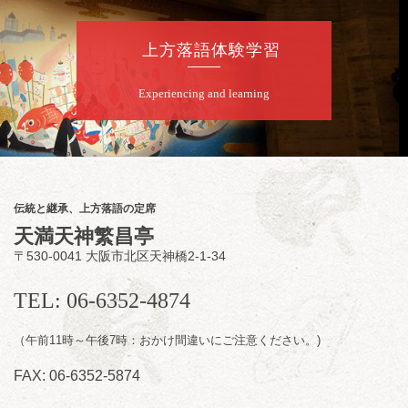
★菟道亭配信あり
配信の購
入はこちらをクリック
上方落語体験学習
Experiencing and learning
8
月
8
日（土）
朝
第2回 智之介・力造 二人会
笑福亭智之介「昭和任侠伝」「天王寺詣り」
／桂力造「桃太郎」「本膳」／桂二豆「開口
一番」
伝統と継承、上方落語の定席
開場
開演：午前10時（9時30分
）
天満天神繁昌亭
前売2,000円 当日 2,500円
〒530-0041 大阪市北区天神橋2-1-34
お問合せ：智之介・力造 二人会事務局 090-
7762-6268
TEL: 06-6352-4874
（午前11時～午後7時：おかけ間違いにご注意ください。)
FAX: 06-6352-5874