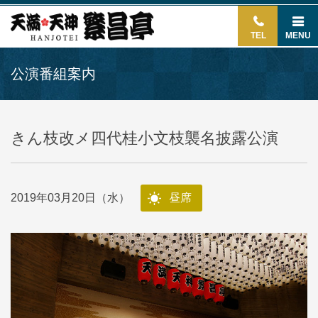
TEL
MENU
公演番組案内
きん枝改メ四代桂小文枝襲名披露公演
2019年03月20日（水）
昼席