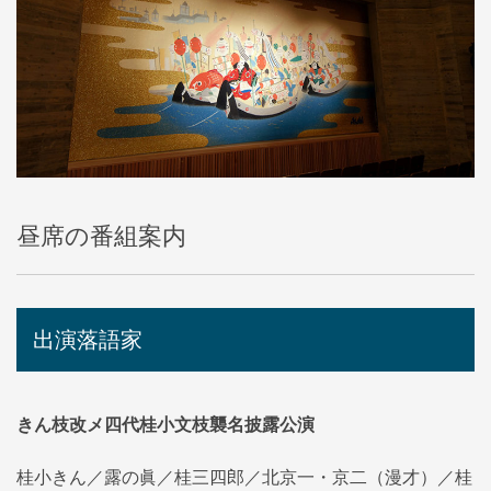
昼席の番組案内
出演落語家
きん枝改メ四代桂小文枝襲名披露公演
桂小きん／露の眞／桂三四郎／北京一・京二（漫才）／桂