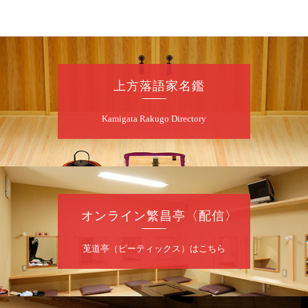
昼
昼席：番組案内
桂二豆／露の瑞／桂きん太郎／いわみせいじ
（似顔絵）／笑福亭笑利／桂文太～仲入～露
の眞／笑福亭仁福／幸助福助（漫才）／桂春
上方落語家名鑑
若
★菟道亭
配信あり
Kamigata Rakugo Directory
8
月
7
日（金）
夜
噺家が落語と芝居をしてみる会
オンライン繁昌亭〈配信〉
桂米之助／桂団治郎／桂弥太郎／桂米舞／是
常祐美
開演：午後6時30分（6時開場）全席指定
莵道亭（ピーティックス）はこちら
前売3,500円 当日4,000円
お問合せ：米朝事務所 06-6365-8281（平日
10時～18時）