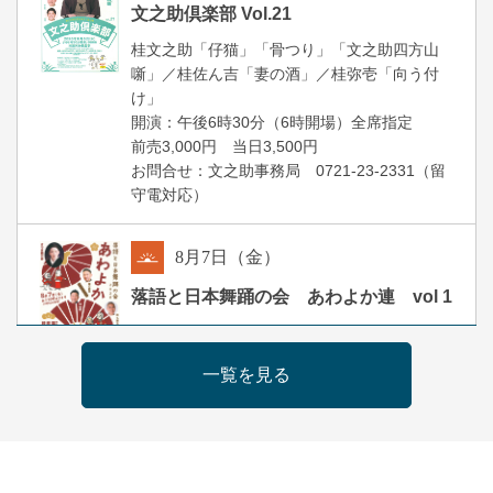
文之助倶楽部 Vol.21
桂文之助「仔猫」「骨つり」「文之助四方山
噺」／桂佐ん吉「妻の酒」／桂弥壱「向う付
け」
開演：午後6時30分（6時開場）全席指定
前売3,000円 当日3,500円
お問合せ：文之助事務局 0721-23-2331（留
守電対応）
8
月
7
日（金）
朝
落語と日本舞踊の会 あわよか連 vol 1
露の新幸／桂雪鹿／桂九寿玉／ゲスト：さつ
き緑万寿
一覧を見る
開演：午前10時（9時30分開場）
前売2,500円 当日3,000円
お問合せ 080-4235-3044
8
月
7
日（金）