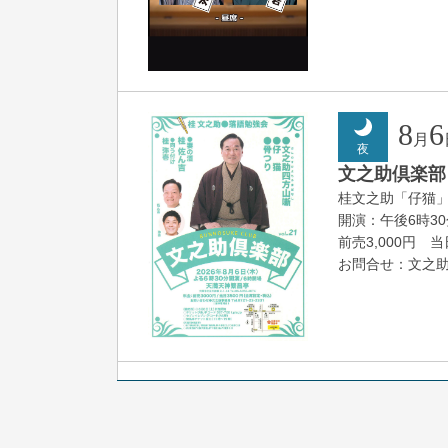
8
6
月
夜
文之助倶楽部 V
桂文之助「仔猫
開演：午後6時3
前売3,000円 当日
お問合せ：文之助事
8
7
月
朝
落語と日本舞踊