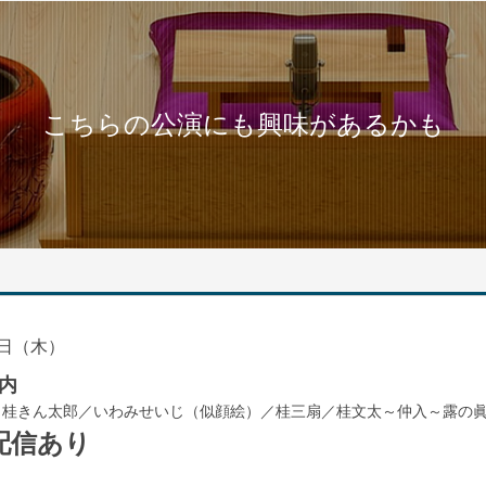
こちらの公演にも興味があるかも
日（木）
内
／桂きん太郎／いわみせいじ（似顔絵）／桂三扇／桂文太～仲入～露の
配信あり