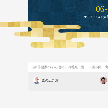
06‑
〒530‑0041 
出演落語家のその他の出演番組一覧 ※順不同（
露の五九洛