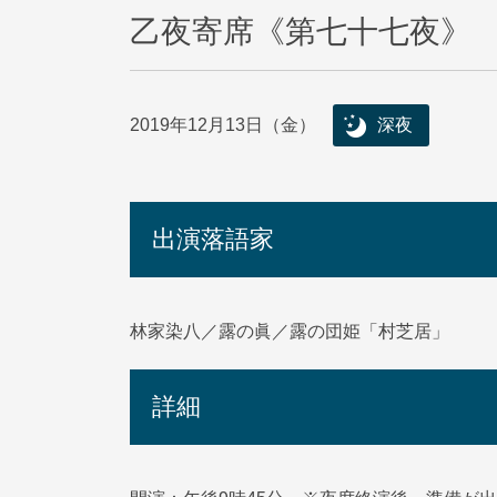
乙夜寄席《第七十七夜》
2019年12月13日（金）
深夜
出演落語家
林家染八／露の眞／露の団姫「村芝居」
詳細