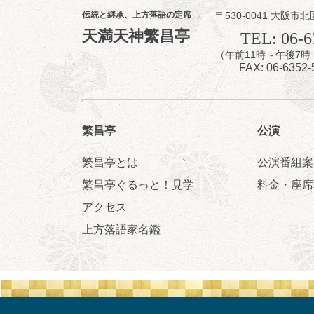
伝統と継承、上方落語の定席
〒530-0041 大阪市北
8
7
天満天神繁昌亭
月
TEL: 06-6
夜
（午前11時～午後
噺家が落語と
FAX: 06-6352-
桂米之助／桂団
開演：午後6時3
前売3,500円 当日
お問合せ：米朝事務所
繁昌亭
公演
★菟道亭
繁昌亭とは
公演番組案
繁昌亭ぐるっと！見学
料金・座席
アクセス
8
8
月
上方落語家名鑑
朝
第2回 智之介
笑福亭智之介「
開演：午前10時（
前売2,000円 当日
お問合せ：智之介・力