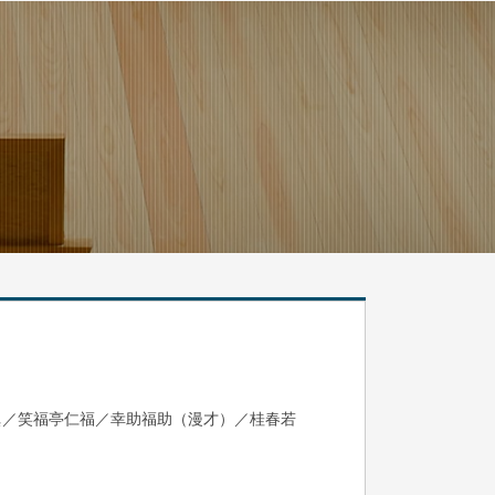
眞／笑福亭仁福／幸助福助（漫才）／桂春若