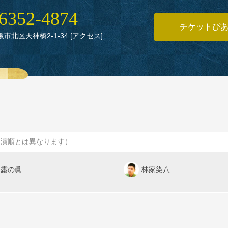
6352‑4874
チケットぴ
大阪市北区天神橋2‑1‑34
[
アクセス
]
出演順とは異なります）
露の眞
林家染八