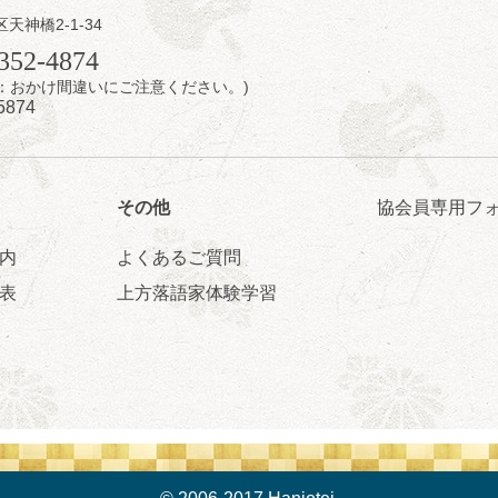
区天神橋2-1-34
日（金）
352-4874
7時：おかけ間違いにご注意ください。)
芝居をしてみる会
5874
治郎／桂弥太郎／桂米舞／是常祐美
0分（6時開場）全席指定
4,000円
 06-6365-8281（平日10時～18時）
その他
協会員専用フ
配信あり
配信の購入はこちらをクリック
内
よくあるご質問
表
上方落語家体験学習
日（土）
・力造 二人会
昭和任侠伝」「天王寺詣り」／桂力造「桃太郎」「本膳」／桂二豆「開
開場
9時30分
）
 2,500円
造 二人会事務局 090-7762-6268