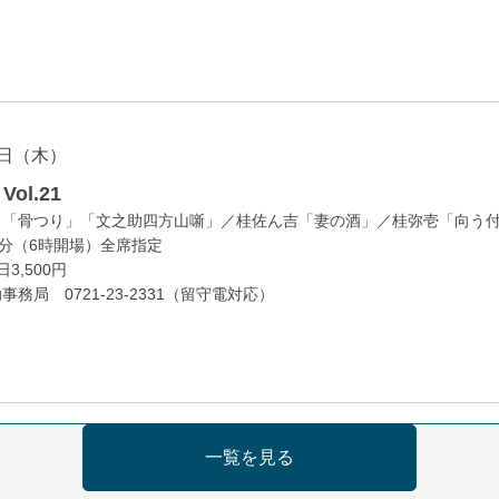
日（木）
ol.21
」「骨つり」「文之助四方山噺」／桂佐ん吉「妻の酒」／桂弥壱「向う
0分（6時開場）全席指定
3,500円
務局 0721-23-2331（留守電対応）
日（金）
一覧を見る
の会 あわよか連 vol 1