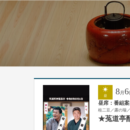
8
6
月
昼
昼席：番組案
桂二豆／露の瑞
★菟道亭