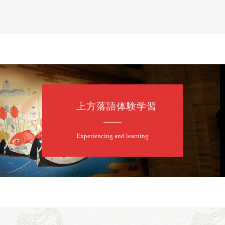
上方落語体験学習
Experiencing and learning
露の眞／笑福亭仁福／幸助福助（漫才）／桂春若