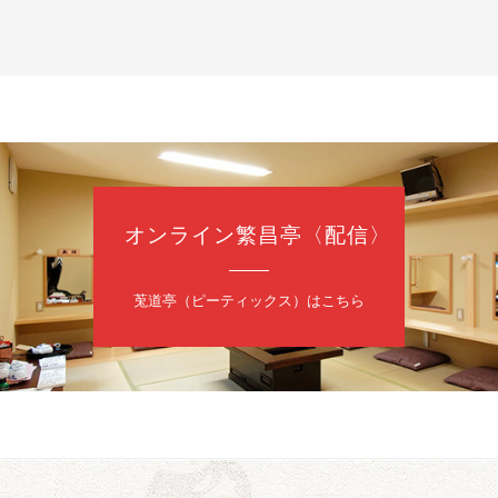
鹿／桂九寿玉／ゲスト：さつき緑万寿
（9時30分開場）
3,000円
35-3044
オンライン繁昌亭〈配信〉
日（金）
内
莵道亭（ピーティックス）はこちら
／桂きん太郎／いわみせいじ（似顔絵）／笑福亭笑利／桂文太～仲入～
配信あり