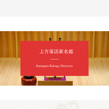
露の新幸／桂雪
開演：午前10時
前売2,500円 当日
お問合せ 080-42
上方落語家名鑑
8
7
月
昼
昼席：番組案
Kamigata Rakugo Directory
桂二豆／露の瑞
★菟道亭