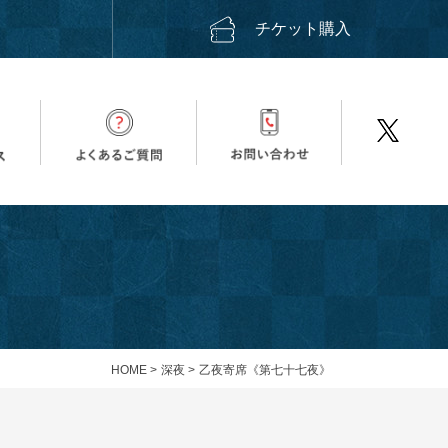
ス
チケット購入
HOME
>
深夜
>
乙夜寄席《第七十七夜》