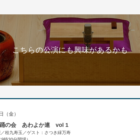
こちらの公演にも興味があるかも
日（金）
の会 あわよか連 vol 1
鹿／桂九寿玉／ゲスト：さつき緑万寿
（9時30分開場）