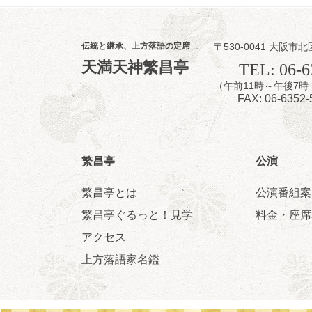
8
8
月
昼
昼席：番組案
伝統と継承、上方落語の定席
〒530-0041 大阪市北
桂九寿玉／露の
天満天神繁昌亭
TEL: 06-6
★菟道亭
（午前11時～午後
FAX: 06-6352-
繁昌亭
公演
繁昌亭とは
公演番組案
8
8
月
繁昌亭ぐるっと！見学
料金・座席
夜
小痴楽・三語
アクセス
桂三語／柳亭小
上方落語家名鑑
開演：午後6時（
前売3,500円 当日
お問合せ：FANYチケ