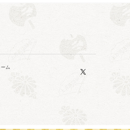
露の眞／笑福亭仁福／幸助福助（漫才）／桂春若
ォーム