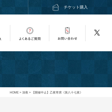
ス
チケット購入
HOME
>
深夜
>
【開催中止】乙夜寄席《第八十七夜》