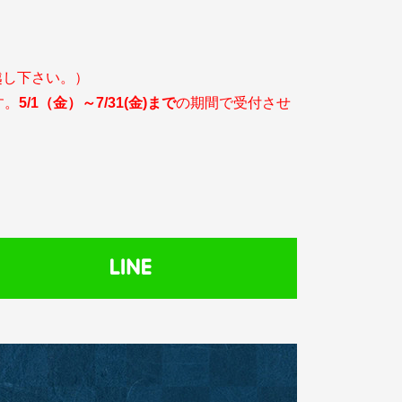
越し下さい。）
す。
5/1
（金）～7/31(金)まで
の期間で受付させ