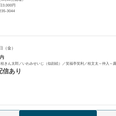
3,000円
35-3044
日（金）
内
／桂きん太郎／いわみせいじ（似顔絵）／笑福亭笑利／桂文太～仲入～
配信あり