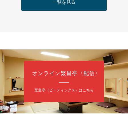
日（金）
一覧を見る
芝居をしてみる会
治郎／桂弥太郎／桂米舞／是常祐美
0分（6時開場）全席指定
4,000円
 06-6365-8281（平日10時～18時）
配信あり
配信の購入はこちらをクリック
オンライン繁昌亭〈配信〉
日（土）
・力造 二人会
莵道亭（ピーティックス）はこちら
昭和任侠伝」「天王寺詣り」／桂力造「桃太郎」「本膳」／桂二豆「開
開場
9時30分
）
 2,500円
造 二人会事務局 090-7762-6268