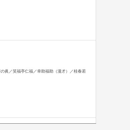
露の眞／笑福亭仁福／幸助福助（漫才）／桂春若