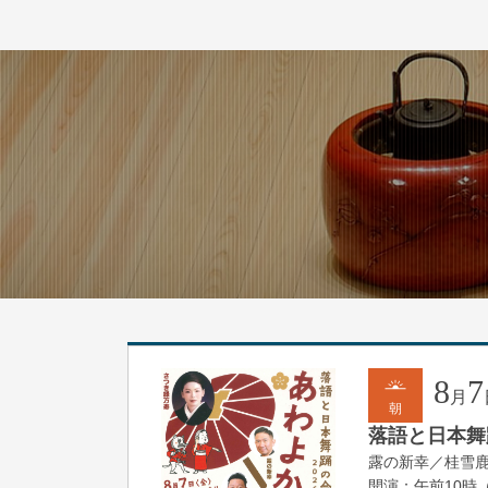
8
7
月
朝
落語と日本舞踊
露の新幸／桂雪
開演：午前10時