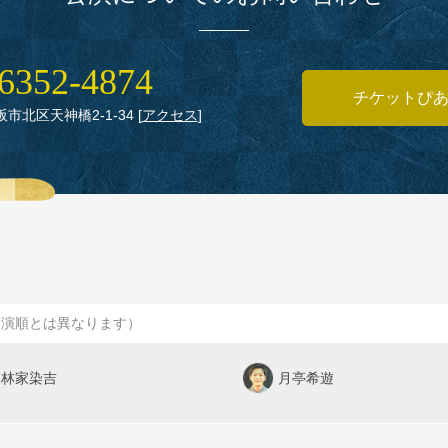
6352‑4874
チケットぴ
大阪市北区天神橋2‑1‑34
[
アクセス
]
出演順とは異なります）
林家染吉
月亭希遊