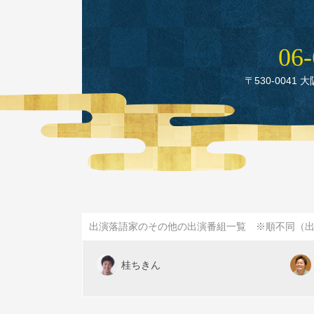
06‑
〒530‑0041 
出演落語家のその他の出演番組一覧 ※順不同（
桂ちきん