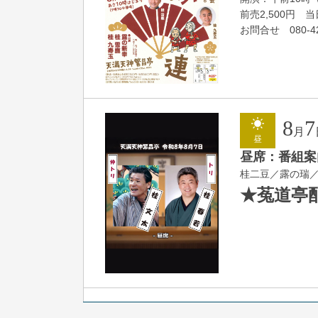
前売2,500円 当日
お問合せ 080-42
8
7
月
昼
昼席：番組案
桂二豆／露の瑞
★菟道亭