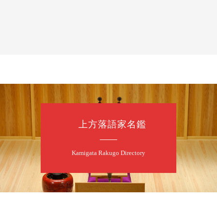
8
7
月
夜
噺家が落語と
桂米之助／桂団
開演：午後6時3
前売3,500円 当日
お問合せ：米朝事務所
★菟道亭
上方落語家名鑑
8
8
月
朝
第2回 智之介
Kamigata Rakugo Directory
笑福亭智之介「
開演：午前10時（
前売2,000円 当日
お問合せ：智之介・力