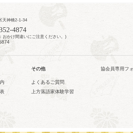
日（土）
内
区天神橋2-1-34
瑞／桂きん太郎／いわみせいじ（似顔絵）／桂米之助／桂文太～仲入～
352-4874
配信あり
7時：おかけ間違いにご注意ください。)
5874
その他
協会員専用フ
内
よくあるご質問
日（土）
表
上方落語家体験学習
のさるごりら落語会 2026
痴楽 他
5時30分開場）全席指定
4,000円
ット 0570-550-100(10:00～19:00受付)