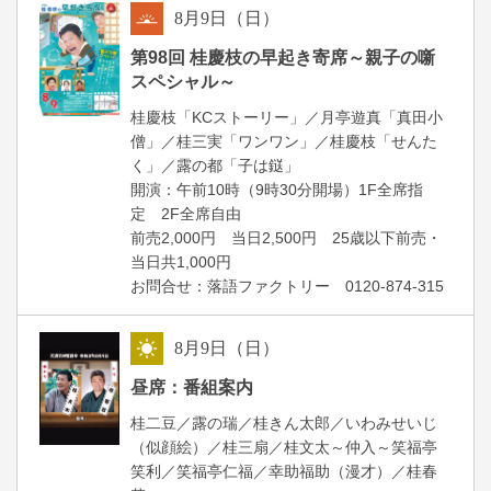
8
月
9
日（日）
朝
第98回 桂慶枝の早起き寄席～親子の噺
スペシャル～
桂慶枝「KCストーリー」／月亭遊真「真田小
僧」／桂三実「ワンワン」／桂慶枝「せんた
く」／露の都「子は鎹」
開演：午前10時（9時30分開場）1F全席指
定 2F全席自由
前売2,000円 当日2,500円 25歳以下前売・
当日共1,000円
お問合せ：落語ファクトリー 0120-874-315
8
月
9
日（日）
昼
昼席：番組案内
桂二豆／露の瑞／桂きん太郎／いわみせいじ
（似顔絵）／桂三扇／桂文太～仲入～笑福亭
笑利／笑福亭仁福／幸助福助（漫才）／桂春