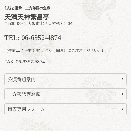
購入はこちらをクリック
伝統と継承、上方落語の定席
天満天神繁昌亭
〒530-0041 大阪市北区天神橋2-1-34
8
月
11
日（火）
昼
昼席：番組案内
TEL: 06-6352-4874
桂九寿玉／桂弥太郎／桂かい枝※／けんたと
（午前11時～午後7時：おかけ間違いにご注意ください。)
ももえ（音曲漫才）※／笑福亭三喬／桂米平
～仲入～桂咲之輔／林家染団治／キタノ大地
FAX: 06-6352-5874
（マジック）／笑福亭松枝（※…配信はござ
いません）
★菟道亭
配信あり
公演番組案内
上方落語家名鑑
噺家専用フォーム