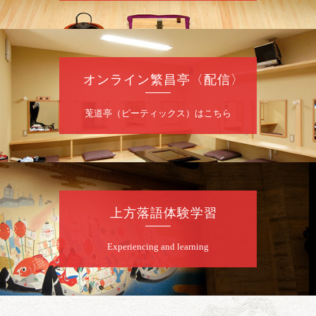
桂九寿玉／桂弥太郎／桂かい枝※／けんたと
ももえ（音曲漫才）※／笑福亭三喬／桂米二
～仲入～桂咲之輔／林家染団治／渡辺あきら
（ジャグリング）／笑福亭松枝（※…配信は
ございません）
オンライン繁昌亭〈配信〉
★菟道亭
配信あり
莵道亭（ピーティックス）はこちら
8
月
10
日（月）
夜
桂慶治朗 月例奮闘落語会 八月席
桂慶治朗「鉄砲勇助」「植木屋娘」ほか一席
上方落語体験学習
／桂弥壱「開口一番」
開演：午後6時45分（6時15分開場）全席指定
Experiencing and learning
前売2,000円 当日2,500円
お問合せ：慶治朗落語会事務局 090-8126-
2020
★菟道亭配信あり
配信の