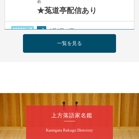
若
★菟道亭
配信あり
8
月
9
日（日）
夜
らららのらくご会④
一覧を見る
桂雀太「まんじゅうこわい」／桂三度「青
菜」／桂三実「ミュージック野菜ステーショ
ン」／桂九ノ一「胴乱の幸助」／代走みつく
に「なんのこっちゃねんあれこれ」
開演：午後6時（5時30分開場）全席指定
前売3,000円 当日3,500円
お問合せ：らららのらくご会予約事務局
090-6976-1777 email：
lalalanorakugo@gmail.com
上方落語家名鑑
8
月
10
日（月）
Kamigata Rakugo Directory
昼
昼席：番組案内