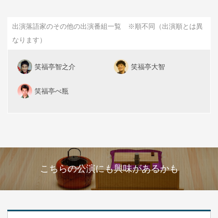
出演落語家のその他の出演番組一覧 ※順不同（出演順とは異
なります）
笑福亭智之介
笑福亭大智
笑福亭べ瓶
こちらの公演にも興味があるかも