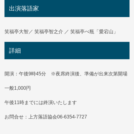
出演落語家
笑福亭大智／ 笑福亭智之介 ／ 笑福亭べ瓶「愛宕山」
詳細
開演：午後9時45分 ※夜席終演後、準備が出来次第開場
一般1,000円
午後11時までには終演いたします
お問合せ：上方落語協会06-6354-7727