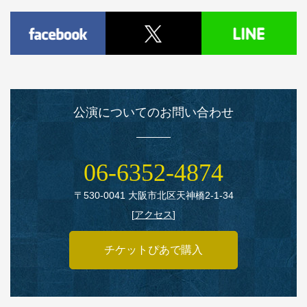
公演についてのお問い合わせ
06‑6352‑4874
〒530‑0041 大阪市北区天神橋2‑1‑34
[
アクセス
]
チケットぴあで購入