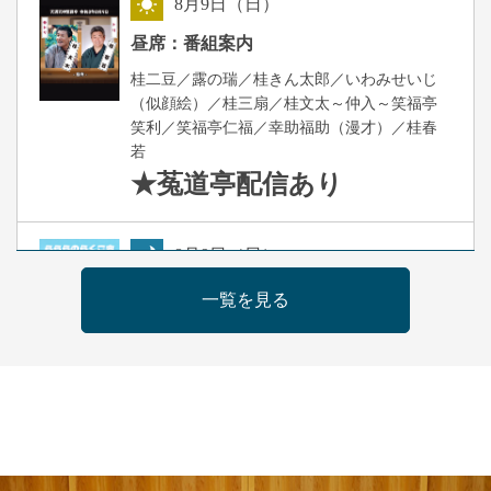
8
月
9
日（日）
昼
昼席：番組案内
桂二豆／露の瑞／桂きん太郎／いわみせいじ
（似顔絵）／桂三扇／桂文太～仲入～笑福亭
笑利／笑福亭仁福／幸助福助（漫才）／桂春
若
★菟道亭
配信あり
8
月
9
日（日）
夜
らららのらくご会④
一覧を見る
桂雀太「まんじゅうこわい」／桂三度「青
菜」／桂三実「ミュージック野菜ステーショ
ン」／桂九ノ一「胴乱の幸助」／代走みつく
に「なんのこっちゃねんあれこれ」
開演：午後6時（5時30分開場）全席指定
前売3,000円 当日3,500円
お問合せ：らららのらくご会予約事務局