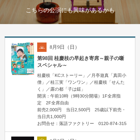
こちらの公演にも興味があるかも
8
月
9
日（日）
朝
第98回 桂慶枝の早起き寄席～親子の噺
スペシャル～
桂慶枝「KCストーリー」／月亭遊真「真田小
僧」／桂三実「ワンワン」／桂慶枝「せんた
く」／露の都「子は鎹」
開演：午前10時（9時30分開場）1F全席指
定 2F全席自由
前売2,000円 当日2,500円 25歳以下前売・
当日共1,000円
お問合せ：落語ファクトリー 0120-874-315