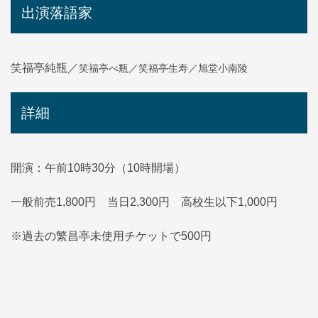
出演落語家
笑福亭べ瓶／笑福亭生寿／旭堂小南陵
笑福亭純瓶／
詳細
開演：午前10時30分（10時開場）
一般前売1,800円 当日2,300円 高校生以下1,000円
※過去の繁昌亭未使用チケットで500円