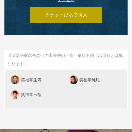
チケットぴあで購入
出演落語家のその他の出演番組一覧 ※順不同（出演順とは異
なります）
笑福亭生寿
笑福亭純瓶
笑福亭べ瓶