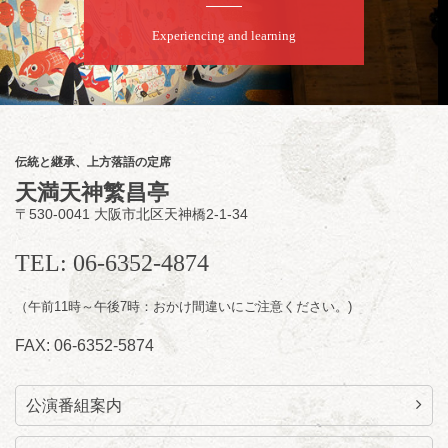
／桂弥壱「開口一番」
開演：午後6時45分（6時15分開場）全席指定
Experiencing and learning
前売2,000円 当日2,500円
お問合せ：慶治朗落語会事務局 090-8126-
2020
★菟道亭配信あり
配信の
購入はこちらをクリック
伝統と継承、上方落語の定席
天満天神繁昌亭
〒530-0041 大阪市北区天神橋2-1-34
8
月
11
日（火）
昼
昼席：番組案内
TEL: 06-6352-4874
桂九寿玉／桂弥太郎／桂かい枝※／けんたと
（午前11時～午後7時：おかけ間違いにご注意ください。)
ももえ（音曲漫才）※／笑福亭三喬／桂米平
～仲入～桂咲之輔／林家染団治／キタノ大地
FAX: 06-6352-5874
（マジック）／笑福亭松枝（※…配信はござ
いません）
★菟道亭
配信あり
公演番組案内