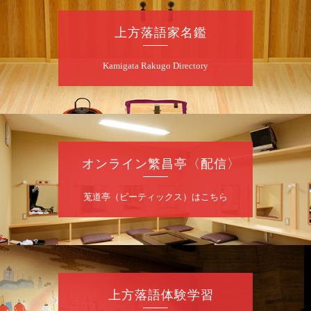
lalalanorakugo@gmail.com
上方落語家名鑑
8
月
10
日（月）
Kamigata Rakugo Directory
昼
昼席：番組案内
桂九寿玉／桂弥太郎／桂かい枝※／けんたと
ももえ（音曲漫才）※／笑福亭三喬／桂米二
～仲入～桂咲之輔／林家染団治／渡辺あきら
（ジャグリング）／笑福亭松枝（※…配信は
ございません）
オンライン繁昌亭〈配信〉
★菟道亭
配信あり
莵道亭（ピーティックス）はこちら
8
月
10
日（月）
夜
桂慶治朗 月例奮闘落語会 八月席
桂慶治朗「鉄砲勇助」「植木屋娘」ほか一席
上方落語体験学習
／桂弥壱「開口一番」