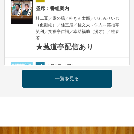
昼
昼席：番組案内
桂二豆／露の瑞／桂きん太郎／いわみせいじ
（似顔絵）／桂三扇／桂文太～仲入～笑福亭
笑利／笑福亭仁福／幸助福助（漫才）／桂春
若
★菟道亭
配信あり
8
月
9
日（日）
夜
らららのらくご会④
一覧を見る
桂雀太「まんじゅうこわい」／桂三度「青
菜」／桂三実「ミュージック野菜ステーショ
ン」／桂九ノ一「胴乱の幸助」／代走みつく
に「なんのこっちゃねんあれこれ」
開演：午後6時（5時30分開場）全席指定
前売3,000円 当日3,500円
お問合せ：らららのらくご会予約事務局
090-6976-1777 email：