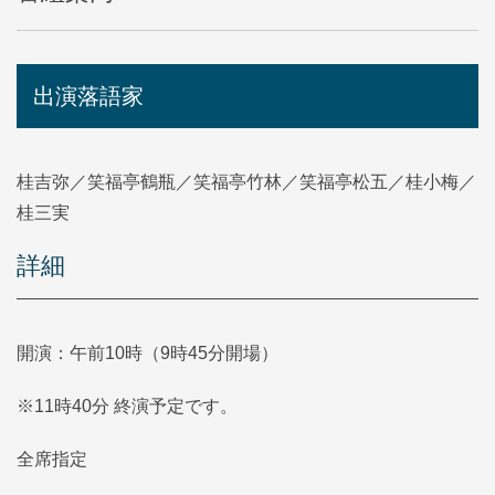
出演落語家
桂吉弥／笑福亭鶴瓶／笑福亭竹林／笑福亭松五／桂小梅／
桂三実
詳細
開演：午前10時（9時45分開場）
※11時40分 終演予定です。
全席指定