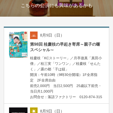
こちらの公演にも興味があるかも
8
月
9
日（日）
朝
第98回 桂慶枝の早起き寄席～親子の噺
スペシャル～
桂慶枝「KCストーリー」／月亭遊真「真田小
僧」／桂三実「ワンワン」／桂慶枝「せんた
く」／露の都「子は鎹」
開演：午前10時（9時30分開場）1F全席指
定 2F全席自由
前売2,000円 当日2,500円 25歳以下前売・
当日共1,000円
お問合せ：落語ファクトリー 0120-874-315
8
月
9
日（日）