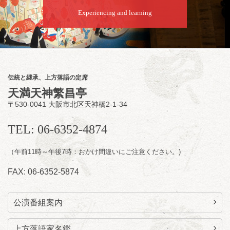
開演：午後6時45分（6時15分開場）全席指定
Experiencing and learning
前売2,000円 当日2,500円
お問合せ：慶治朗落語会事務局 090-8126-
2020
★菟道亭配信あり
配信の
購入はこちらをクリック
伝統と継承、上方落語の定席
天満天神繁昌亭
〒530-0041 大阪市北区天神橋2-1-34
8
月
11
日（火）
昼
昼席：番組案内
TEL: 06-6352-4874
桂九寿玉／桂弥太郎／桂かい枝※／けんたと
（午前11時～午後7時：おかけ間違いにご注意ください。)
ももえ（音曲漫才）※／笑福亭三喬／桂米平
～仲入～桂咲之輔／林家染団治／キタノ大地
FAX: 06-6352-5874
（マジック）／笑福亭松枝（※…配信はござ
いません）
★菟道亭
配信あり
公演番組案内
上方落語家名鑑