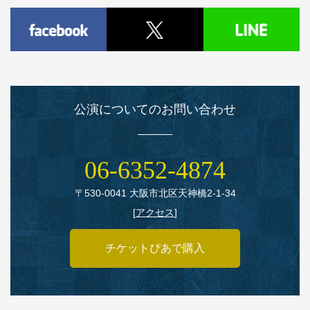
公演についてのお問い合わせ
06‑6352‑4874
〒530‑0041 大阪市北区天神橋2‑1‑34
[
アクセス
]
チケットぴあで購入