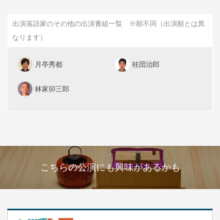
出演落語家のその他の出演番組一覧 ※順不同（出演順とは異
なります）
月亭秀都
桂団治郎
林家卯三郎
こちらの公演にも興味があるかも