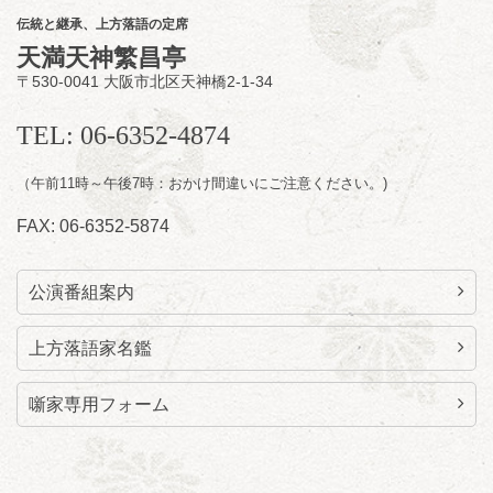
購入はこちらをクリック
伝統と継承、上方落語の定席
天満天神繁昌亭
〒530-0041 大阪市北区天神橋2-1-34
8
月
11
日（火）
昼
昼席：番組案内
TEL: 06-6352-4874
桂九寿玉／桂弥太郎／桂かい枝※／けんたと
（午前11時～午後7時：おかけ間違いにご注意ください。)
ももえ（音曲漫才）※／笑福亭三喬／桂米平
～仲入～桂咲之輔／林家染団治／キタノ大地
FAX: 06-6352-5874
（マジック）／笑福亭松枝（※…配信はござ
いません）
★菟道亭
配信あり
公演番組案内
上方落語家名鑑
噺家専用フォーム