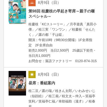
8
月
9
日（日）
朝
第98回 桂慶枝の早起き寄席～親子の噺
スペシャル～
桂慶枝「KCストーリー」／月亭遊真「真田小
僧」／桂三実「ワンワン」／桂慶枝「せんた
く」／露の都「子は鎹」
開演：午前10時（9時30分開場）1F全席指
定 2F全席自由
前売2,000円 当日2,500円 25歳以下前売・
当日共1,000円
お問合せ：落語ファクトリー 0120-874-315
8
月
9
日（日）
昼
昼席：番組案内
桂二豆／露の瑞／桂きん太郎／いわみせいじ
（似顔絵）／桂三扇／桂文太～仲入～笑福亭
笑利／笑福亭仁福／幸助福助（漫才）／桂春
若