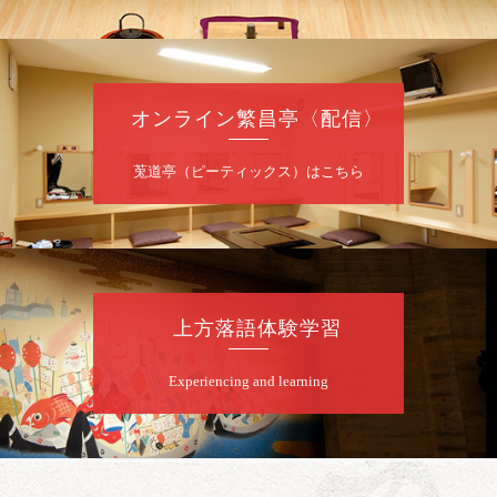
桂九寿玉／桂弥太郎／桂かい枝※／けんたと
ももえ（音曲漫才）※／笑福亭三喬／桂米二
～仲入～桂咲之輔／林家染団治／渡辺あきら
（ジャグリング）／笑福亭松枝（※…配信は
ございません）
オンライン繁昌亭〈配信〉
★菟道亭
配信あり
莵道亭（ピーティックス）はこちら
8
月
10
日（月）
夜
桂慶治朗 月例奮闘落語会 八月席
桂慶治朗「鉄砲勇助」「植木屋娘」ほか一席
上方落語体験学習
／桂弥壱「開口一番」
開演：午後6時45分（6時15分開場）全席指定
Experiencing and learning
前売2,000円 当日2,500円
お問合せ：慶治朗落語会事務局 090-8126-
2020
★菟道亭配信あり
配信の