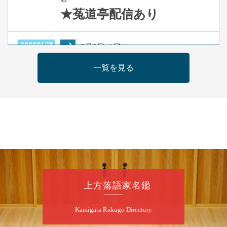
★菟道亭
配信あり
8
月
9
日（日）
夜
らららのらくご会④
一覧を見る
桂雀太「まんじゅうこわい」／桂三度「青
菜」／桂三実「ミュージック野菜ステーショ
ン」／桂九ノ一「胴乱の幸助」／代走みつく
に「なんのこっちゃねんあれこれ」
開演：午後6時（5時30分開場）全席指定
前売3,000円 当日3,500円
お問合せ：らららのらくご会予約事務局
090-6976-1777 email：
lalalanorakugo@gmail.com
上方落語家名鑑
8
月
10
日（月）
Kamigata Rakugo Directory
昼
昼席：番組案内