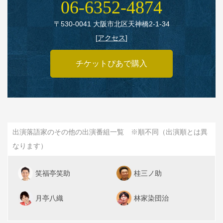
06‑6352‑4874
〒530‑0041 大阪市北区天神橋2‑1‑34
[
アクセス
]
チケットぴあで購入
出演落語家のその他の出演番組一覧 ※順不同（出演順とは異
なります）
笑福亭笑助
桂三ノ助
月亭八織
林家染団治