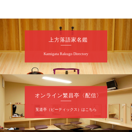
8
月
7
日（金）
昼
昼席：番組案内
桂二豆／露の瑞／桂きん太郎／いわみせいじ
（似顔絵）／笑福亭笑利／桂文太～仲入～露
の眞／笑福亭仁福／幸助福助（漫才）／桂春
上方落語家名鑑
若
★菟道亭
配信あり
Kamigata Rakugo Directory
8
月
7
日（金）
夜
噺家が落語と芝居をしてみる会
オンライン繁昌亭〈配信〉
桂米之助／桂団治郎／桂弥太郎／桂米舞／是
常祐美
開演：午後6時30分（6時開場）全席指定
莵道亭（ピーティックス）はこちら
前売3,500円 当日4,000円
お問合せ：米朝事務所 06-6365-8281（平日
10時～18時）