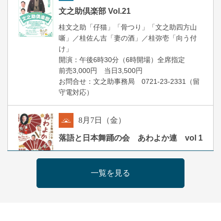
夜
文之助倶楽部 Vol.21
桂文之助「仔猫」「骨つり」「文之助四方山
噺」／桂佐ん吉「妻の酒」／桂弥壱「向う付
け」
開演：午後6時30分（6時開場）全席指定
前売3,000円 当日3,500円
お問合せ：文之助事務局 0721-23-2331（留
守電対応）
8
月
7
日（金）
朝
落語と日本舞踊の会 あわよか連 vol 1
露の新幸／桂雪鹿／桂九寿玉／ゲスト：さつ
き緑万寿
一覧を見る
開演：午前10時（9時30分開場）
前売2,500円 当日3,000円
お問合せ 080-4235-3044