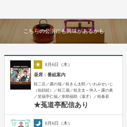
こちらの公演にも興味があるかも
8
月
6
日（木）
昼
昼席：番組案内
桂二豆／露の瑞／桂きん太郎／いわみせいじ
（似顔絵）／桂三扇／桂文太～仲入～露の眞
／笑福亭仁福／幸助福助（漫才）／桂春若
★菟道亭
配信あり
8
月
6
日（木）