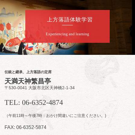
★菟道亭配信あり
配信の購
入はこちらをクリック
上方落語体験学習
Experiencing and learning
8
月
8
日（土）
朝
第2回 智之介・力造 二人会
笑福亭智之介「昭和任侠伝」「天王寺詣り」
／桂力造「桃太郎」「本膳」／桂二豆「開口
一番」
伝統と継承、上方落語の定席
開場
開演：午前10時（9時30分
）
天満天神繁昌亭
前売2,000円 当日 2,500円
〒530-0041 大阪市北区天神橋2-1-34
お問合せ：智之介・力造 二人会事務局 090-
7762-6268
TEL: 06-6352-4874
（午前11時～午後7時：おかけ間違いにご注意ください。)
FAX: 06-6352-5874