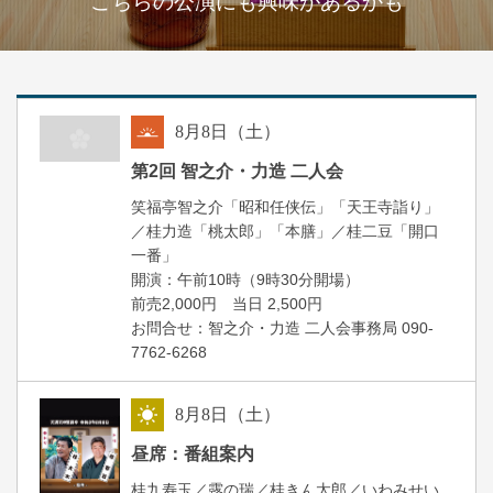
こちらの公演にも興味があるかも
8
月
8
日（土）
朝
第2回 智之介・力造 二人会
笑福亭智之介「昭和任侠伝」「天王寺詣り」
／桂力造「桃太郎」「本膳」／桂二豆「開口
一番」
開場
開演：午前10時（9時30分
）
前売2,000円 当日 2,500円
お問合せ：智之介・力造 二人会事務局 090-
7762-6268
8
月
8
日（土）
昼
昼席：番組案内
桂九寿玉／露の瑞／桂きん太郎／いわみせい