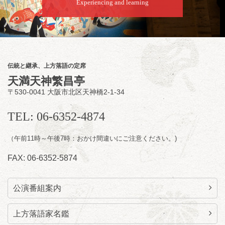
8
月
9
日（日）
Experiencing and learning
夜
らららのらくご会④
桂雀太「まんじゅうこわい」／桂三度「青
菜」／桂三実「ミュージック野菜ステーショ
ン」／桂九ノ一「胴乱の幸助」／代走みつく
伝統と継承、上方落語の定席
に「なんのこっちゃねんあれこれ」
天満天神繁昌亭
開演：午後6時（5時30分開場）全席指定
〒530-0041 大阪市北区天神橋2-1-34
前売3,000円 当日3,500円
お問合せ：らららのらくご会予約事務局
TEL: 06-6352-4874
090-6976-1777 email：
lalalanorakugo@gmail.com
（午前11時～午後7時：おかけ間違いにご注意ください。)
FAX: 06-6352-5874
公演番組案内
上方落語家名鑑