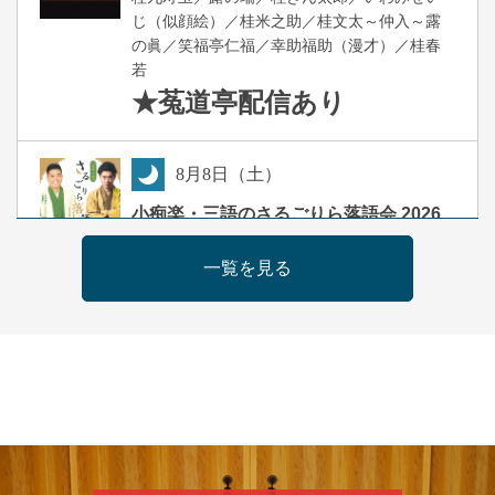
じ（似顔絵）／桂米之助／桂文太～仲入～露
の眞／笑福亭仁福／幸助福助（漫才）／桂春
若
★菟道亭
配信あり
8
月
8
日（土）
夜
小痴楽・三語のさるごりら落語会 2026
桂三語／柳亭小痴楽 他
一覧を見る
開演：午後6時（5時30分開場）全席指定
前売3,500円 当日4,000円
お問合せ：FANYチケット 0570-550-
100(10:00～19:00受付)
8
月
9
日（日）
朝
第98回 桂慶枝の早起き寄席～親子の噺
スペシャル～