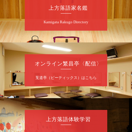
桂慶枝「KCストーリー」／月亭遊真「真田小
上方落語家名鑑
僧」／桂三実「ワンワン」／桂慶枝「せんた
く」／露の都「子は鎹」
Kamigata Rakugo Directory
開演：午前10時（9時30分開場）1F全席指
定 2F全席自由
前売2,000円 当日2,500円 25歳以下前売・
当日共1,000円
お問合せ：落語ファクトリー 0120-874-315
オンライン繁昌亭〈配信〉
8
月
9
日（日）
昼
昼席：番組案内
莵道亭（ピーティックス）はこちら
桂二豆／露の瑞／桂きん太郎／いわみせいじ
（似顔絵）／桂三扇／桂文太～仲入～笑福亭
笑利／笑福亭仁福／幸助福助（漫才）／桂春
若
★菟道亭
配信あり
上方落語体験学習