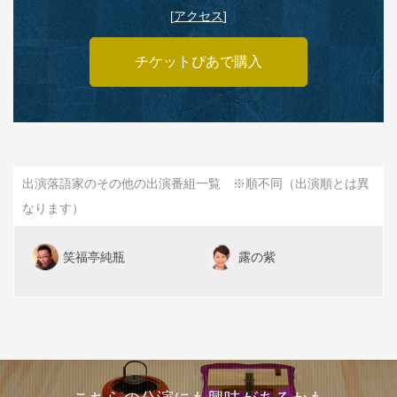
[
アクセス
]
チケットぴあで購入
出演落語家のその他の出演番組一覧 ※順不同（出演順とは異
なります）
笑福亭純瓶
露の紫