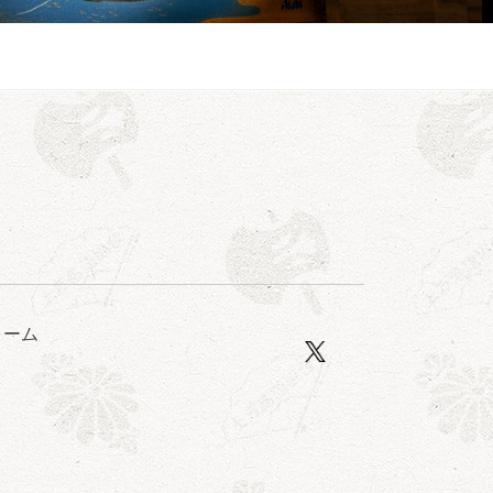
露の眞／笑福亭仁福／幸助福助（漫才）／桂春若
ォーム