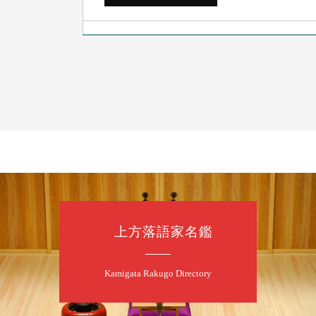
8
7
月
夜
噺家が落語と
桂米之助／桂団
開演：午後6時3
前売3,500円 当日
お問合せ：米朝事務所
★菟道亭
上方落語家名鑑
8
8
月
朝
第2回 智之介
Kamigata Rakugo Directory
笑福亭智之介「
開演：午前10時（