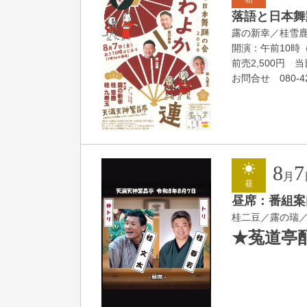
落語と日本舞踊
露の新幸／桂雪
開演：午前10時
前売2,500円 当日
お問合せ 080-42
8
7
月
昼
昼席：番組案
桂二豆／露の瑞
★菟道亭