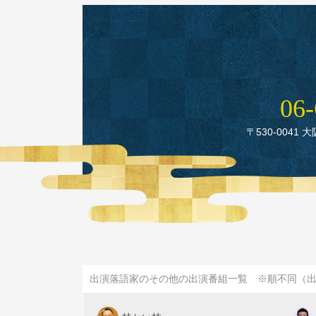
06‑
〒530‑0041 
出演落語家のその他の出演番組一覧 ※順不同（