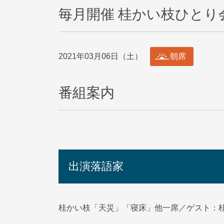
毎月開催 桂かい枝ひとり会
2021年03月06日（土）
朝席
番組案内
出演落語家
桂かい枝「天災」「寝床」他一席／ゲスト：