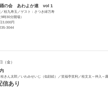
の会 あわよか連 vol 1
鹿／桂九寿玉／ゲスト：さつき緑万寿
（9時30分開場）
3,000円
35-3044
日（金）
内
／桂きん太郎／いわみせいじ（似顔絵）／笑福亭笑利／桂文太～仲入～
配信あり