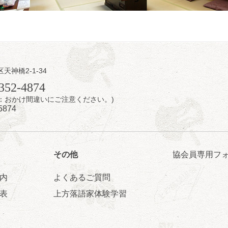
 2,500円
造 二人会事務局 090-7762-6268
日（土）
内
区天神橋2-1-34
瑞／桂きん太郎／いわみせいじ（似顔絵）／桂米之助／桂文太～仲入～
352-4874
配信あり
7時：おかけ間違いにご注意ください。)
5874
その他
協会員専用フ
内
よくあるご質問
日（土）
表
上方落語家体験学習
のさるごりら落語会 2026
痴楽 他