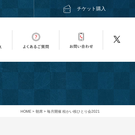
ス
チケット購入
HOME
>
朝席
>
毎月開催 桂かい枝ひとり会2021