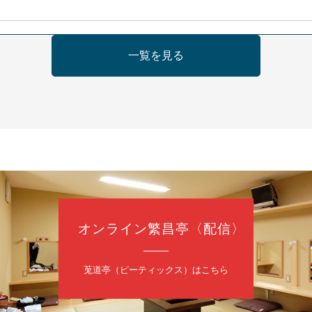
日（金）
一覧を見る
芝居をしてみる会
治郎／桂弥太郎／桂米舞／是常祐美
0分（6時開場）全席指定
4,000円
 06-6365-8281（平日10時～18時）
配信あり
配信の購入はこちらをクリック
オンライン繁昌亭〈配信〉
日（土）
・力造 二人会
莵道亭（ピーティックス）はこちら
昭和任侠伝」「天王寺詣り」／桂力造「桃太郎」「本膳」／桂二豆「開
開場
9時30分
）