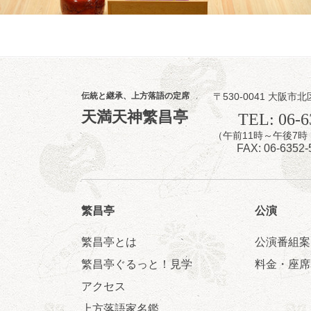
前売2,000円 当日
お問合せ：智之介・力
8
8
月
昼
昼席：番組案
伝統と継承、上方落語の定席
〒530-0041 大阪市北
桂九寿玉／露の
天満天神繁昌亭
TEL: 06-6
★菟道亭
（午前11時～午後
FAX: 06-6352-
繁昌亭
公演
繁昌亭とは
公演番組案
8
8
月
繁昌亭ぐるっと！見学
料金・座席
夜
小痴楽・三語
アクセス
桂三語／柳亭小
上方落語家名鑑