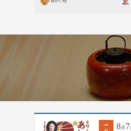
桂かい枝
8
7
月
朝