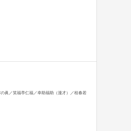
露の眞／笑福亭仁福／幸助福助（漫才）／桂春若