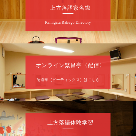
桂慶枝「KCストーリー」／月亭遊真「真田小
上方落語家名鑑
僧」／桂三実「ワンワン」／桂慶枝「せんた
く」／露の都「子は鎹」
Kamigata Rakugo Directory
開演：午前10時（9時30分開場）1F全席指
定 2F全席自由
前売2,000円 当日2,500円 25歳以下前売・
当日共1,000円
お問合せ：落語ファクトリー 0120-874-315
オンライン繁昌亭〈配信〉
8
月
9
日（日）
昼
昼席：番組案内
莵道亭（ピーティックス）はこちら
桂二豆／露の瑞／桂きん太郎／いわみせいじ
（似顔絵）／桂三扇／桂文太～仲入～笑福亭
笑利／笑福亭仁福／幸助福助（漫才）／桂春
若
★菟道亭
配信あり
上方落語体験学習