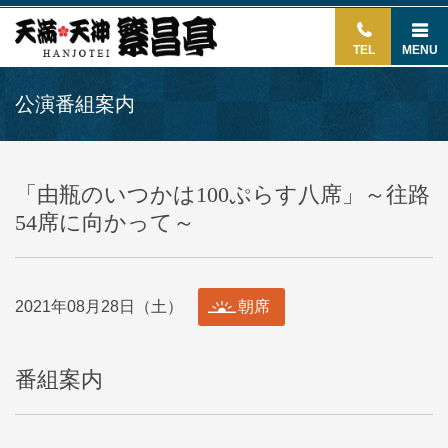
TEL
MENU
公演番組案内
「由瓶のいつかは100ぷらす八席」～往路
54席に向かって～
2021年08月28日（土）
朝席
番組案内