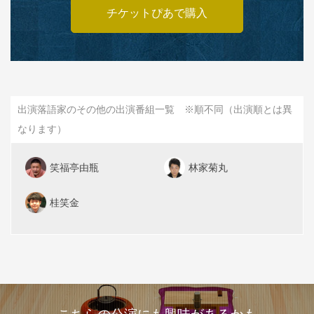
チケットぴあで購入
出演落語家のその他の出演番組一覧 ※順不同（出演順とは異
なります）
笑福亭由瓶
林家菊丸
桂笑金