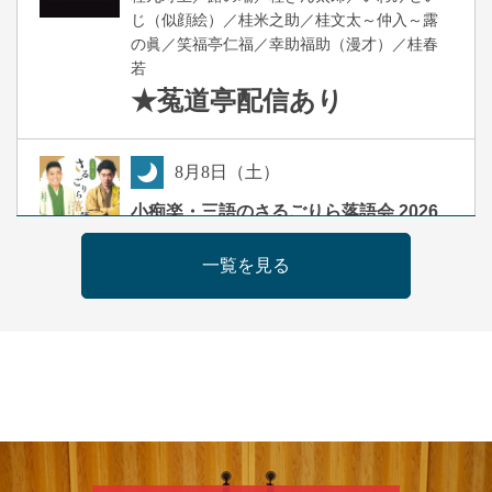
じ（似顔絵）／桂米之助／桂文太～仲入～露
の眞／笑福亭仁福／幸助福助（漫才）／桂春
若
★菟道亭
配信あり
8
月
8
日（土）
夜
小痴楽・三語のさるごりら落語会 2026
桂三語／柳亭小痴楽 他
一覧を見る
開演：午後6時（5時30分開場）全席指定
前売3,500円 当日4,000円
お問合せ：FANYチケット 0570-550-
100(10:00～19:00受付)
8
月
9
日（日）
朝
第98回 桂慶枝の早起き寄席～親子の噺
スペシャル～