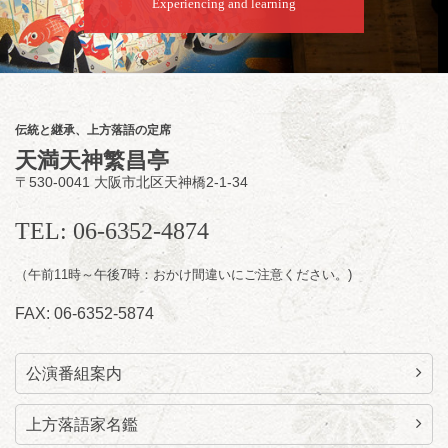
8
月
9
日（日）
Experiencing and learning
夜
らららのらくご会④
桂雀太「まんじゅうこわい」／桂三度「青
菜」／桂三実「ミュージック野菜ステーショ
ン」／桂九ノ一「胴乱の幸助」／代走みつく
伝統と継承、上方落語の定席
に「なんのこっちゃねんあれこれ」
天満天神繁昌亭
開演：午後6時（5時30分開場）全席指定
〒530-0041 大阪市北区天神橋2-1-34
前売3,000円 当日3,500円
お問合せ：らららのらくご会予約事務局
TEL: 06-6352-4874
090-6976-1777 email：
lalalanorakugo@gmail.com
（午前11時～午後7時：おかけ間違いにご注意ください。)
FAX: 06-6352-5874
公演番組案内
上方落語家名鑑