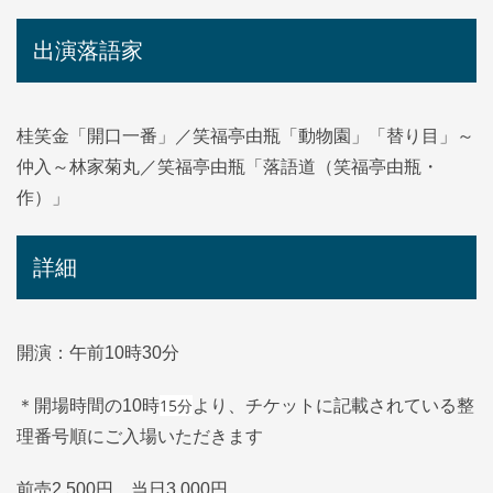
出演落語家
桂笑金「開口一番」／笑福亭由瓶「動物園」「替り目」～
仲入～林家菊丸／笑福亭由瓶「落語道（笑福亭由瓶・
作）」
詳細
開演：午前10時30分
15分
＊開場時間の10時
より、チケットに記載されている整
理番号順にご入場いただきます
前売2,500円 当日3,000円