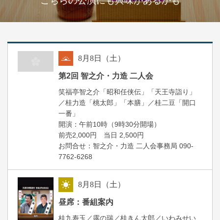
こちらの公演にも興味があるかも
8
月
8
日（土）
朝
第2回 智之介・力造 二人会
笑福亭智之介「昭和任侠伝」「天王寺詣り」
／桂力造「桃太郎」「本膳」／桂二豆「開口
一番」
開場
開演：午前10時（9時30分
）
前売2,000円 当日 2,500円
お問合せ：智之介・力造 二人会事務局 090-
7762-6268
8
月
8
日（土）
昼
昼席：番組案内
桂九寿玉／露の瑞／桂きん太郎／いわみせい