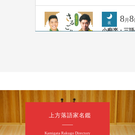
8
8
月
夜
小痴楽・三語
桂三語／柳亭小
開演：午後6時（
前売3,500円 当日
お問合せ：FANYチケ
8
9
月
朝
第98回 桂
上方落語家名鑑
桂慶枝「KCス
開演：午前10時
前売2,000円 当
Kamigata Rakugo Directory