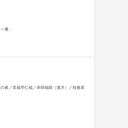
口一番」
露の眞／笑福亭仁福／幸助福助（漫才）／桂春若