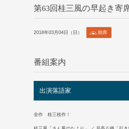
第63回桂三風の早起き寄
2018年03月04日（日）
朝席
番組案内
出演落語家
全作 桂三枝作！
桂三風「さん風のたより」 ／ 月亭八織「引き