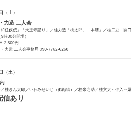
日（土）
・力造 二人会
昭和任侠伝」「天王寺詣り」／桂力造「桃太郎」「本膳」／桂二豆「開
開場
9時30分
）
 2,500円
造 二人会事務局 090-7762-6268
日（土）
内
瑞／桂きん太郎／いわみせいじ（似顔絵）／桂米之助／桂文太～仲入～
配信あり