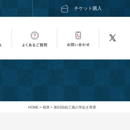
ス
チケット購入
HOME
>
朝席
>
第63回桂三風の早起き寄席