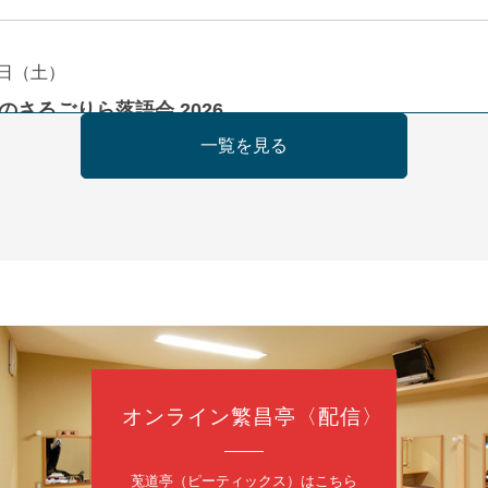
日（土）
のさるごりら落語会 2026
痴楽 他
一覧を見る
5時30分開場）全席指定
4,000円
ット 0570-550-100(10:00～19:00受付)
日（日）
慶枝の早起き寄席～親子の噺スペシャル～
オンライン繁昌亭〈配信〉
トーリー」／月亭遊真「真田小僧」／桂三実「ワンワン」／桂慶枝「せん
（9時30分開場）1F全席指定 2F全席自由
日2,500円 25歳以下前売・当日共1,000円
莵道亭（ピーティックス）はこちら