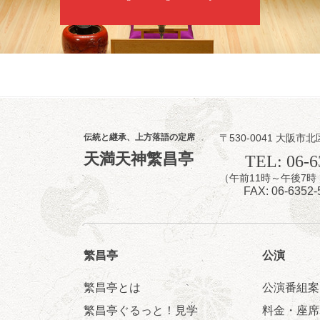
お問合せ：落語ファク
8
9
月
昼
昼席：番組案
伝統と継承、上方落語の定席
〒530-0041 大阪市北
桂二豆／露の瑞
天満天神繁昌亭
TEL: 06-6
★菟道亭
（午前11時～午後
FAX: 06-6352-
繁昌亭
公演
繁昌亭とは
公演番組案
8
9
月
夜
繁昌亭ぐるっと！見学
料金・座席