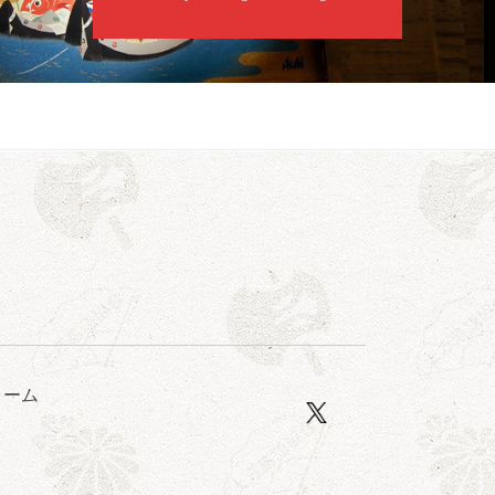
亭笑利／笑福亭仁福／幸助福助（漫才）／桂春若
ォーム