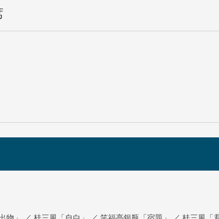
席
出物」 ／ 桂三風「自白」 ／ 笑福亭銀瓶「宿題」 ／ 桂三風