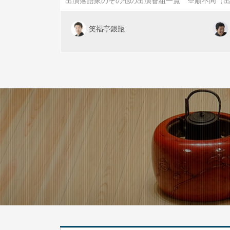
出演落語家のその他の出演番組一覧 ※順不同（
笑福亭銀瓶