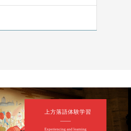
上方落語体験学習
たく」／露の都「子は鎹」
Experiencing and learning