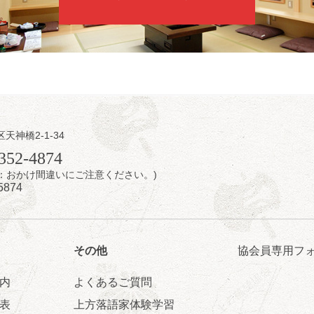
トリー 0120-874-315
日（日）
内
区天神橋2-1-34
／桂きん太郎／いわみせいじ（似顔絵）／桂三扇／桂文太～仲入～笑福
352-4874
配信あり
7時：おかけ間違いにご注意ください。)
5874
その他
協会員専用フ
内
よくあるご質問
日（日）
表
上方落語家体験学習