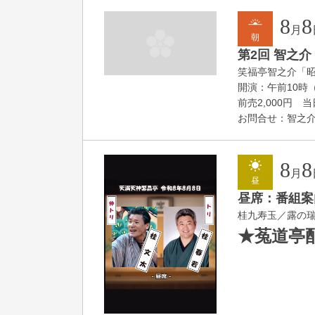
8
8
月
朝
第2回 智之介
笑福亭智之介「
開演：午前10時（
前売2,000円 当日
お問合せ：智之介・力
8
8
月
昼
昼席：番組案
桂九寿玉／露の
★菟道亭