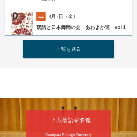
8
月
7
日（金）
朝
落語と日本舞踊の会 あわよか連 vol 1
露の新幸／桂雪鹿／桂九寿玉／ゲスト：さつ
き緑万寿
一覧を見る
開演：午前10時（9時30分開場）
前売2,500円 当日3,000円
お問合せ 080-4235-3044
8
月
7
日（金）
昼
昼席：番組案内
桂二豆／露の瑞／桂きん太郎／いわみせいじ
（似顔絵）／笑福亭笑利／桂文太～仲入～露
の眞／笑福亭仁福／幸助福助（漫才）／桂春
上方落語家名鑑
若
★菟道亭
配信あり
Kamigata Rakugo Directory