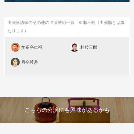
出演落語家のその他の出演番組一覧 ※順不同（出演順とは異
なります）
笑福亭仁福
桂枝三郎
月亭希遊
こちらの公演にも興味があるかも