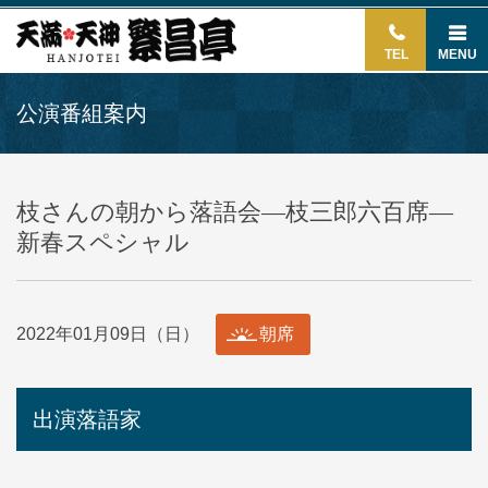
TEL
MENU
公演番組案内
枝さんの朝から落語会―枝三郎六百席―
新春スペシャル
2022年01月09日（日）
朝席
出演落語家