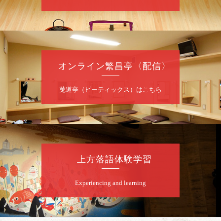
8
月
7
日（金）
夜
噺家が落語と芝居をしてみる会
オンライン繁昌亭〈配信〉
桂米之助／桂団治郎／桂弥太郎／桂米舞／是
常祐美
開演：午後6時30分（6時開場）全席指定
莵道亭（ピーティックス）はこちら
前売3,500円 当日4,000円
お問合せ：米朝事務所 06-6365-8281（平日
10時～18時）
★菟道亭配信あり
配信の購
入はこちらをクリック
上方落語体験学習
Experiencing and learning
8
月
8
日（土）
朝
第2回 智之介・力造 二人会
笑福亭智之介「昭和任侠伝」「天王寺詣り」