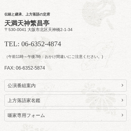
／桂力造「桃太郎」「本膳」／桂二豆「開口
一番」
伝統と継承、上方落語の定席
開場
開演：午前10時（9時30分
）
天満天神繁昌亭
前売2,000円 当日 2,500円
〒530-0041 大阪市北区天神橋2-1-34
お問合せ：智之介・力造 二人会事務局 090-
7762-6268
TEL: 06-6352-4874
（午前11時～午後7時：おかけ間違いにご注意ください。)
FAX: 06-6352-5874
公演番組案内
上方落語家名鑑
噺家専用フォーム