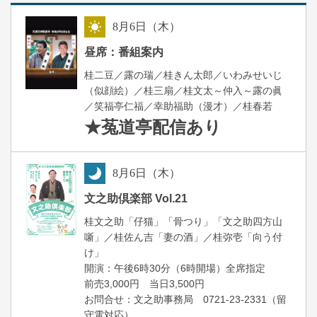
8
月
6
日（木）
昼
昼席：番組案内
桂二豆／露の瑞／桂きん太郎／いわみせいじ
（似顔絵）／桂三扇／桂文太～仲入～露の眞
／笑福亭仁福／幸助福助（漫才）／桂春若
★菟道亭
配信あり
8
月
6
日（木）
夜
文之助倶楽部 Vol.21
桂文之助「仔猫」「骨つり」「文之助四方山
噺」／桂佐ん吉「妻の酒」／桂弥壱「向う付
け」
開演：午後6時30分（6時開場）全席指定
前売3,000円 当日3,500円
お問合せ：文之助事務局 0721-23-2331（留
守電対応）