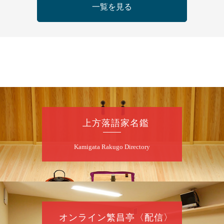
一覧を見る
開演：午後6時（5時30分開場）全席指定
前売3,500円 当日4,000円
お問合せ：FANYチケット 0570-550-
100(10:00～19:00受付)
8
月
9
日（日）
朝
第98回 桂慶枝の早起き寄席～親子の噺
スペシャル～
桂慶枝「KCストーリー」／月亭遊真「真田小
上方落語家名鑑
僧」／桂三実「ワンワン」／桂慶枝「せんた
く」／露の都「子は鎹」
Kamigata Rakugo Directory
開演：午前10時（9時30分開場）1F全席指
定 2F全席自由
前売2,000円 当日2,500円 25歳以下前売・
当日共1,000円
お問合せ：落語ファクトリー 0120-874-315
オンライン繁昌亭〈配信〉
8
月
9
日（日）