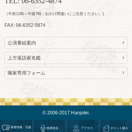
TEL: 06-6352-4874
lalalanorakugo@gmail.com
（午前11時～午後7時：おかけ間違いにご注意ください。)
FAX: 06-6352-5874
公演番組案内
上方落語家名鑑
噺家専用フォーム
© 2006-2017 Hanjotei.
新着情報・瓦版
アクセス
チケット購入
残席状況