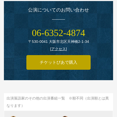
公演についてのお問い合わせ
06‑6352‑4874
〒530‑0041 大阪市北区天神橋2‑1‑34
[
アクセス
]
チケットぴあで購入
出演落語家のその他の出演番組一覧 ※順不同（出演順とは異
なります）