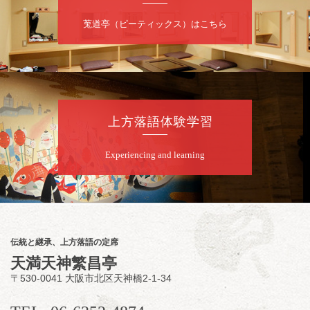
昼
昼席：番組案内
莵道亭（ピーティックス）はこちら
桂二豆／露の瑞／桂きん太郎／いわみせいじ
（似顔絵）／桂三扇／桂文太～仲入～笑福亭
笑利／笑福亭仁福／幸助福助（漫才）／桂春
若
★菟道亭
配信あり
上方落語体験学習
8
月
9
日（日）
Experiencing and learning
夜
らららのらくご会④
桂雀太「まんじゅうこわい」／桂三度「青
菜」／桂三実「ミュージック野菜ステーショ
ン」／桂九ノ一「胴乱の幸助」／代走みつく
伝統と継承、上方落語の定席
に「なんのこっちゃねんあれこれ」
天満天神繁昌亭
開演：午後6時（5時30分開場）全席指定
〒530-0041 大阪市北区天神橋2-1-34
前売3,000円 当日3,500円
お問合せ：らららのらくご会予約事務局
090-6976-1777 email：