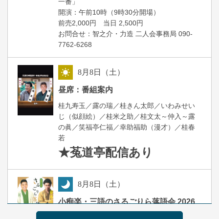
一番」
開場
開演：午前10時（9時30分
）
前売2,000円 当日 2,500円
お問合せ：智之介・力造 二人会事務局 090-
7762-6268
8
月
8
日（土）
昼
昼席：番組案内
桂九寿玉／露の瑞／桂きん太郎／いわみせい
じ（似顔絵）／桂米之助／桂文太～仲入～露
の眞／笑福亭仁福／幸助福助（漫才）／桂春
若
★菟道亭
配信あり
8
月
8
日（土）
夜
小痴楽・三語のさるごりら落語会 2026
桂三語／柳亭小痴楽 他