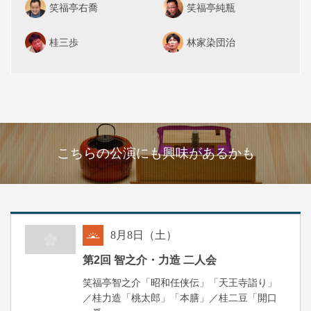
笑福亭右喬
笑福亭純瓶
桂三歩
林家染団治
こちらの公演にも興味があるかも
8
月
8
日（土）
朝
第2回 智之介・力造 二人会
笑福亭智之介「昭和任侠伝」「天王寺詣り」
／桂力造「桃太郎」「本膳」／桂二豆「開口