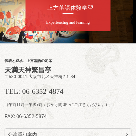
若
上方落語体験学習
★菟道亭
配信あり
Experiencing and learning
8
月
8
日（土）
夜
小痴楽・三語のさるごりら落語会 2026
桂三語／柳亭小痴楽 他
開演：午後6時（5時30分開場）全席指定
伝統と継承、上方落語の定席
前売3,500円 当日4,000円
天満天神繁昌亭
お問合せ：FANYチケット 0570-550-
〒530-0041 大阪市北区天神橋2-1-34
100(10:00～19:00受付)
TEL: 06-6352-4874
（午前11時～午後7時：おかけ間違いにご注意ください。)
FAX: 06-6352-5874
公演番組案内