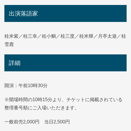
出演落語家
桂米紫／桂三幸／桂小鯛／桂三度／桂米輝／月亭太遊／桂
雪鹿
詳細
開演：午前10時30分
※開場時間の10時15分より、チケットに掲載されている
整理番号順にご入場いただきます。
一般前売2,000円 当日2,500円