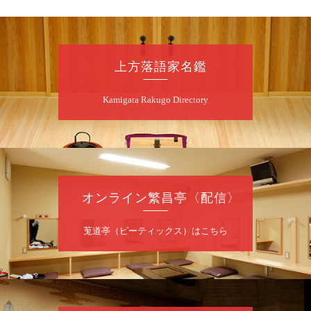
8
月
8
日（土）
朝
第2回 智之介・力造 二人会
上方落語家名鑑
笑福亭智之介「昭和任侠伝」「天王寺詣り」
Kamigata Rakugo Directory
／桂力造「桃太郎」「本膳」／桂二豆「開口
一番」
開場
開演：午前10時（9時30分
）
前売2,000円 当日 2,500円
お問合せ：智之介・力造 二人会事務局 090-
7762-6268
オンライン繁昌亭〈配信〉
8
月
8
日（土）
莵道亭（ピーティックス）はこちら
昼
昼席：番組案内
桂九寿玉／露の瑞／桂きん太郎／いわみせい
じ（似顔絵）／桂米之助／桂文太～仲入～露
の眞／笑福亭仁福／幸助福助（漫才）／桂春