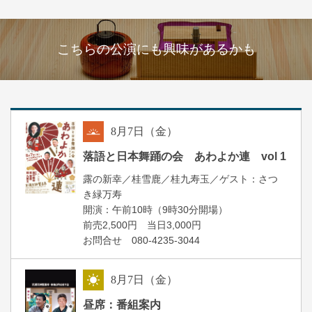
こちらの公演にも興味があるかも
8
月
7
日（金）
朝
落語と日本舞踊の会 あわよか連 vol 1
露の新幸／桂雪鹿／桂九寿玉／ゲスト：さつ
き緑万寿
開演：午前10時（9時30分開場）
前売2,500円 当日3,000円
お問合せ 080-4235-3044
8
月
7
日（金）
昼
昼席：番組案内