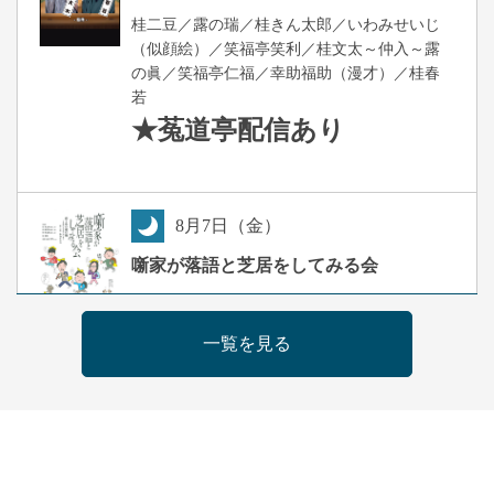
桂二豆／露の瑞／桂きん太郎／いわみせいじ
（似顔絵）／笑福亭笑利／桂文太～仲入～露
の眞／笑福亭仁福／幸助福助（漫才）／桂春
若
★菟道亭
配信あり
8
月
7
日（金）
夜
噺家が落語と芝居をしてみる会
桂米之助／桂団治郎／桂弥太郎／桂米舞／是
常祐美
一覧を見る
開演：午後6時30分（6時開場）全席指定
前売3,500円 当日4,000円
お問合せ：米朝事務所 06-6365-8281（平日
10時～18時）
★菟道亭配信あり
配信の購
入はこちらをクリック