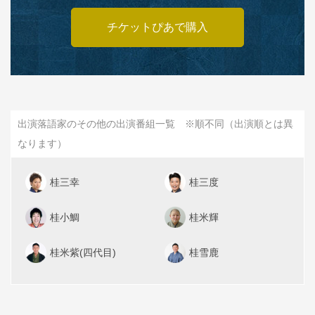
チケットぴあで購入
出演落語家のその他の出演番組一覧 ※順不同（出演順とは異
なります）
桂三幸
桂三度
桂小鯛
桂米輝
桂米紫(四代目)
桂雪鹿