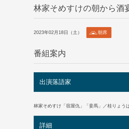
林家そめすけの朝から酒
2023年02月18日（土）
朝席
番組案内
出演落語家
林家そめすけ「宿屋仇」「妾馬」／桂りょう
詳細