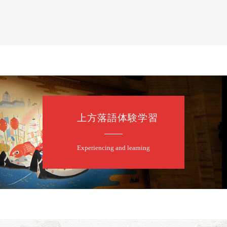
上方落語体験学習
Experiencing and learning
露の眞／笑福亭仁福／幸助福助（漫才）／桂春若