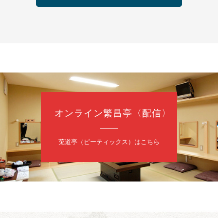
の会 あわよか連 vol 1
鹿／桂九寿玉／ゲスト：さつき緑万寿
（9時30分開場）
3,000円
35-3044
オンライン繁昌亭〈配信〉
日（金）
内
莵道亭（ピーティックス）はこちら
／桂きん太郎／いわみせいじ（似顔絵）／笑福亭笑利／桂文太～仲入～
配信あり