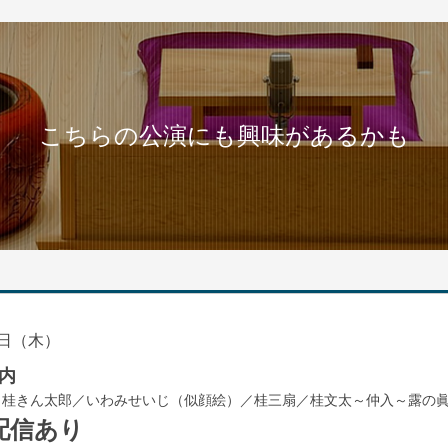
こちらの公演にも興味があるかも
日（木）
内
／桂きん太郎／いわみせいじ（似顔絵）／桂三扇／桂文太～仲入～露の
配信あり