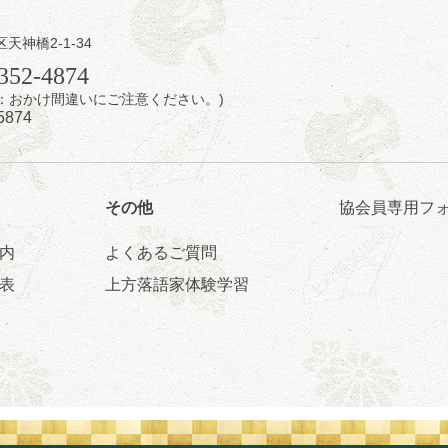
区天神橋2-1-34
日（金）
352-4874
7時：おかけ間違いにご注意ください。)
芝居をしてみる会
5874
治郎／桂弥太郎／桂米舞／是常祐美
0分（6時開場）全席指定
4,000円
 06-6365-8281（平日10時～18時）
その他
協会員専用フ
配信あり
配信の購入はこちらをクリック
内
よくあるご質問
表
上方落語家体験学習
日（土）
・力造 二人会
昭和任侠伝」「天王寺詣り」／桂力造「桃太郎」「本膳」／桂二豆「開
開場
9時30分
）
 2,500円