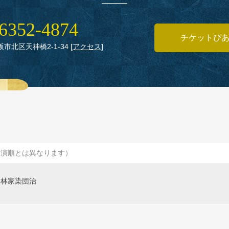
6352‑4874
チケットぴ
大阪市北区天神橋2‑1‑34
[
アクセス
]
出演順とは異なります）
林家染団治