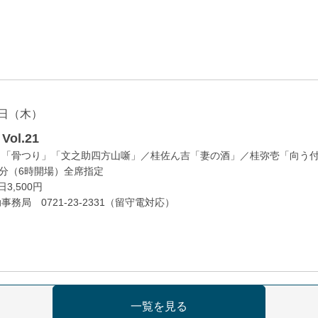
日（木）
ol.21
」「骨つり」「文之助四方山噺」／桂佐ん吉「妻の酒」／桂弥壱「向う
0分（6時開場）全席指定
3,500円
務局 0721-23-2331（留守電対応）
日（金）
一覧を見る