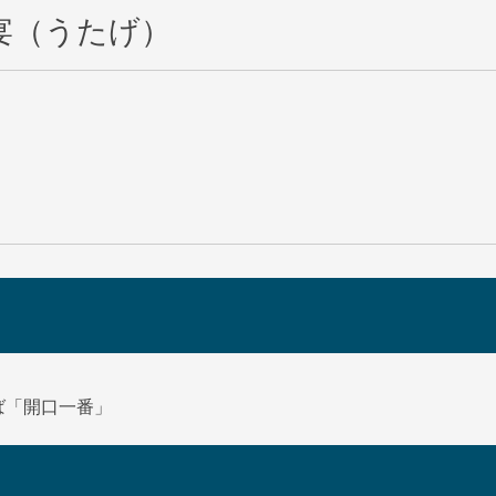
宴（うたげ）
ば「開口一番」