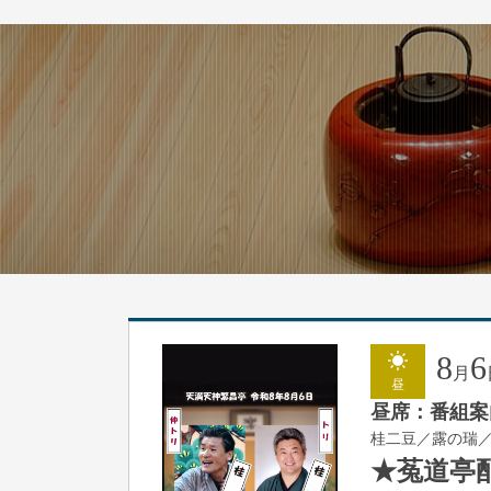
8
6
月
昼
昼席：番組案
桂二豆／露の瑞
★菟道亭