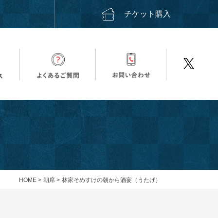
ス
チケット購入
HOME
>
朝席
>
林家そめすけの朝から酒宴（うたげ）