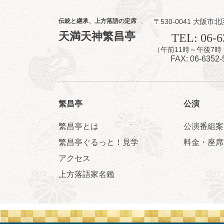
伝統と継承、上方落語の定席
〒530-0041 大阪市北
8
7
天満天神繁昌亭
月
TEL: 06-6
夜
（午前11時～午後
噺家が落語と
FAX: 06-6352-
桂米之助／桂団
開演：午後6時3
前売3,500円 当日
お問合せ：米朝事務所
繁昌亭
公演
★菟道亭
繁昌亭とは
公演番組案
繁昌亭ぐるっと！見学
料金・座席
アクセス
8
8
月
上方落語家名鑑
朝
第2回 智之介
笑福亭智之介「
開演：午前10時（
前売2,000円 当日