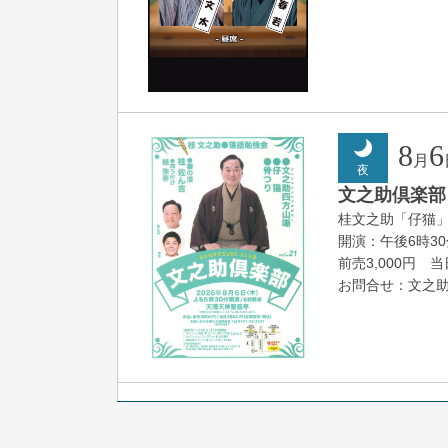
8
6
月
夜
文之助倶楽部 V
桂文之助「仔猫
開演：午後6時3
前売3,000円 当日
お問合せ：文之助事
8
7
月
朝