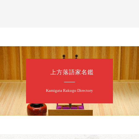
落語と日本舞踊
露の新幸／桂雪
開演：午前10時
前売2,500円 当日
お問合せ 080-42
上方落語家名鑑
8
7
月
昼
昼席：番組案
Kamigata Rakugo Directory
桂二豆／露の瑞
★菟道亭