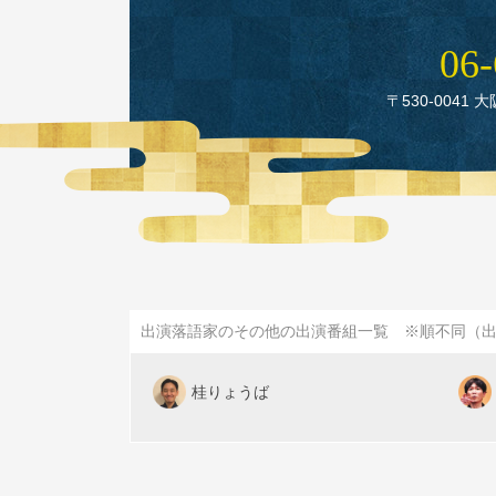
06‑
〒530‑0041 
出演落語家のその他の出演番組一覧 ※順不同（
桂りょうば