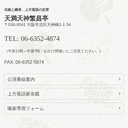
お笑い怪談噺の夕べ vol.20 ～ホンモノ
伝統と継承、上方落語の定席
の幽霊も出まぁーす！～
天満天神繁昌亭
笑福亭たま／林家染雀
／桂米左
～仲入～旭堂
〒530-0041 大阪市北区天神橋2-1-34
南鱗／笑福亭福笑
開演：午後6時30分（6時開場）全席指定
TEL: 06-6352-4874
前売3,000円 当日3,500円
お問合せ：福笑エンタープライズ
0798-23-
7160
（午前11時～午後7時：おかけ間違いにご注意ください。)
★莵道亭配信あり
配信の
FAX: 06-6352-5874
購入はこちらをクリック
公演番組案内
上方落語家名鑑
噺家専用フォーム