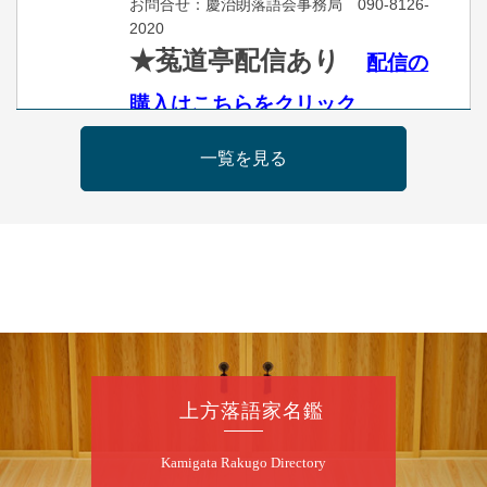
お問合せ：慶治朗落語会事務局 090-8126-
2020
★菟道亭配信あり
配信の
購入はこちらをクリック
一覧を見る
8
月
11
日（火）
昼
昼席：番組案内
桂九寿玉／桂弥太郎／桂かい枝※／けんたと
ももえ（音曲漫才）※／笑福亭三喬／桂米平
～仲入～桂咲之輔／林家染団治／キタノ大地
（マジック）／笑福亭松枝（※…配信はござ
いません）
★菟道亭
配信あり
上方落語家名鑑
8
月
11
日（火）
Kamigata Rakugo Directory
夜
あおばと～例えば炎と～