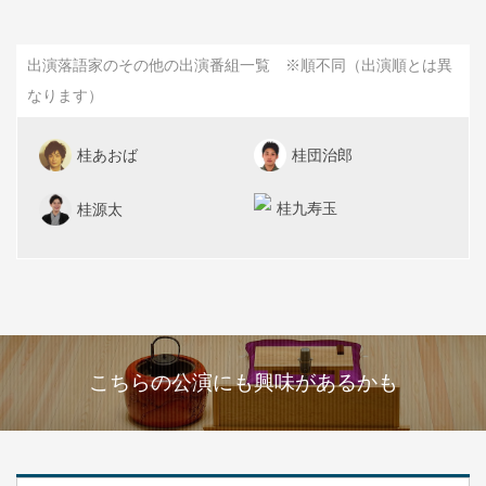
出演落語家のその他の出演番組一覧 ※順不同（出演順とは異
なります）
桂あおば
桂団治郎
桂九寿玉
桂源太
こちらの公演にも興味があるかも