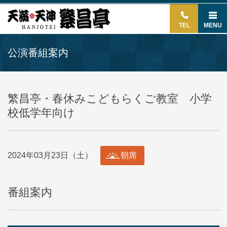
TEL
MENU
公演番組案内
繁昌亭・春休みこどもらくご教室 小学
校低学年向け
2024年03月23日（土）
朝席
番組案内