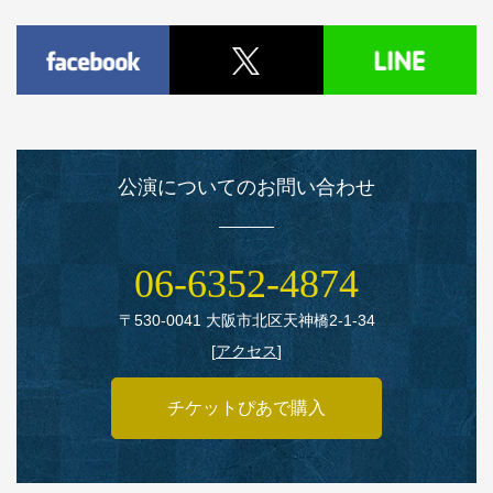
公演についてのお問い合わせ
06‑6352‑4874
〒530‑0041 大阪市北区天神橋2‑1‑34
[
アクセス
]
チケットぴあで購入