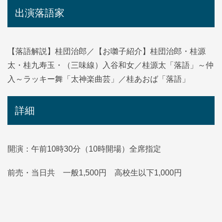
出演落語家
【落語解説】桂団治郎／【お囃子紹介】桂団治郎・桂源
太・桂九寿玉・（三味線）入谷和女／桂源太「落語」～仲
入～ラッキー舞「太神楽曲芸」／桂あおば「落語」
詳細
開演：午前10時30分（10時開場）全席指定
前売・当日共 一般1,500円 高校生以下1,000円