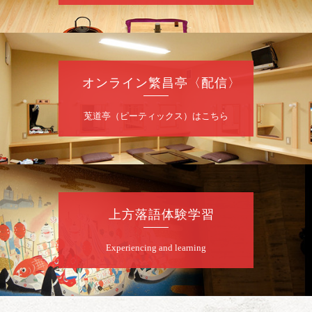
桂あおば／笑福亭笑有／例えば炎
開演：午後6時30分（6時開場）全席指定
前売2,000円 当日2,500円
お問合せ：FANYチケット 0570-550-
オンライン繁昌亭〈配信〉
100（10:00～19:00受付）
莵道亭（ピーティックス）はこちら
8
月
12
日（水）
昼
昼席：番組案内
桂九寿玉／桂弥太郎／桂かい枝※／けんたと
ももえ（音曲漫才）※／笑福亭三喬／桂米二
～仲入～桂咲之輔／林家染団治／渡辺あきら
上方落語体験学習
（ジャグリング）／笑福亭松枝（※…配信は
ございません）
★菟道亭
配信あり
Experiencing and learning
8
月
12
日（水）
夜