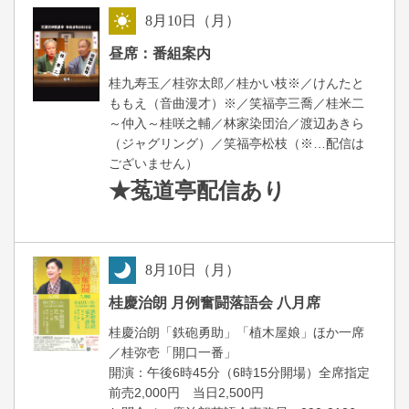
8
月
10
日（月）
昼
昼席：番組案内
桂九寿玉／桂弥太郎／桂かい枝※／けんたと
ももえ（音曲漫才）※／笑福亭三喬／桂米二
～仲入～桂咲之輔／林家染団治／渡辺あきら
（ジャグリング）／笑福亭松枝（※…配信は
ございません）
★菟道亭
配信あり
8
月
10
日（月）
夜
桂慶治朗 月例奮闘落語会 八月席
桂慶治朗「鉄砲勇助」「植木屋娘」ほか一席
／桂弥壱「開口一番」
開演：午後6時45分（6時15分開場）全席指定
前売2,000円 当日2,500円