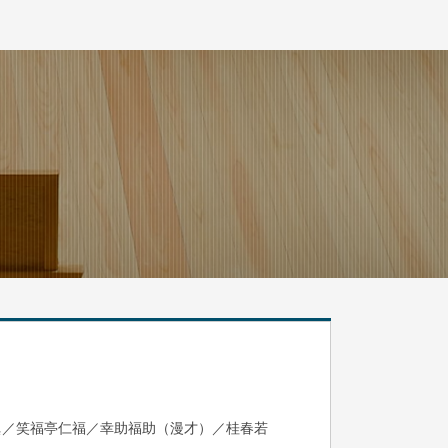
眞／笑福亭仁福／幸助福助（漫才）／桂春若