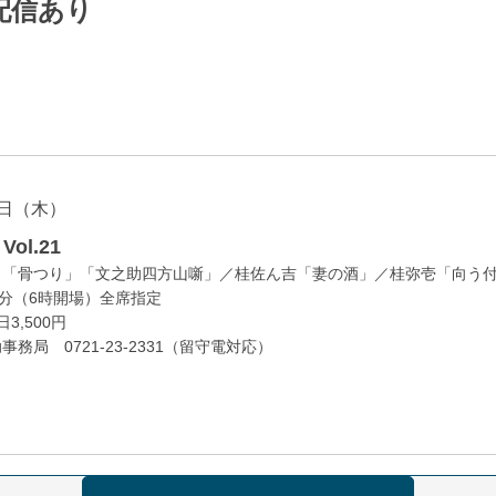
配信あり
日（木）
ol.21
」「骨つり」「文之助四方山噺」／桂佐ん吉「妻の酒」／桂弥壱「向う
0分（6時開場）全席指定
3,500円
務局 0721-23-2331（留守電対応）