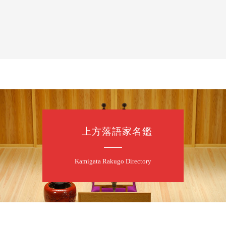
8
7
月
朝
落語と日本舞踊
露の新幸／桂雪
開演：午前10時
前売2,500円 当日
お問合せ 080-42
上方落語家名鑑
8
7
月
昼
昼席：番組案
Kamigata Rakugo Directory
桂二豆／露の瑞
★菟道亭