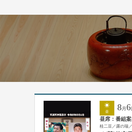
8
6
月
昼
昼席：番組案
桂二豆／露の瑞