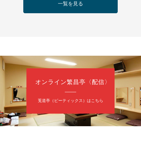
日（金）
一覧を見る
の会 あわよか連 vol 1
鹿／桂九寿玉／ゲスト：さつき緑万寿
（9時30分開場）
3,000円
35-3044
オンライン繁昌亭〈配信〉
日（金）
内
莵道亭（ピーティックス）はこちら
／桂きん太郎／いわみせいじ（似顔絵）／笑福亭笑利／桂文太～仲入～
配信あり