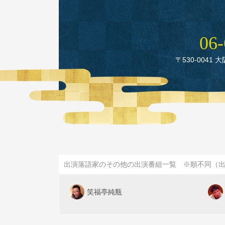
06‑
〒530‑0041 
出演落語家のその他の出演番組一覧 ※順不同（
笑福亭純瓶