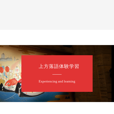
上方落語体験学習
Experiencing and learning
露の眞／笑福亭仁福／幸助福助（漫才）／桂春若