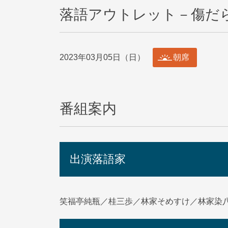
落語アウトレット－傷だ
2023年03月05日（日）
朝席
番組案内
出演落語家
笑福亭純瓶／桂三歩／林家そめすけ／林家染