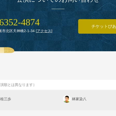
6352‑4874
チケットぴ
大阪市北区天神橋2‑1‑34
[
アクセス
]
出演順とは異なります）
桂三歩
林家染八