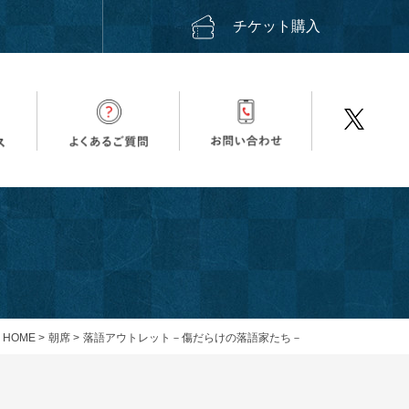
ス
チケット購入
HOME
>
朝席
>
落語アウトレット－傷だらけの落語家たち－