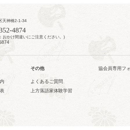
区天神橋2-1-34
日（金）
352-4874
7時：おかけ間違いにご注意ください。)
芝居をしてみる会
5874
治郎／桂弥太郎／桂米舞／是常祐美
0分（6時開場）全席指定
4,000円
 06-6365-8281（平日10時～18時）
その他
協会員専用フ
配信あり
配信の購入はこちらをクリック
内
よくあるご質問
表
上方落語家体験学習
日（土）
・力造 二人会
昭和任侠伝」「天王寺詣り」／桂力造「桃太郎」「本膳」／桂二豆「開
開場
9時30分
）