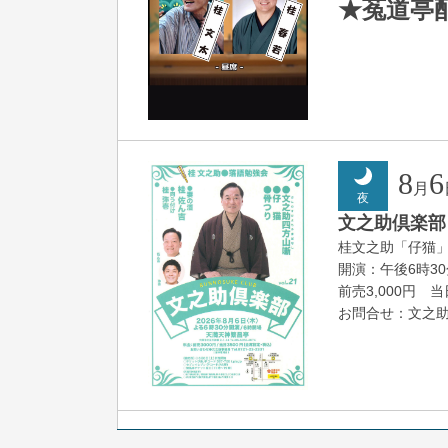
★菟道亭
8
6
月
夜
文之助倶楽部 V
桂文之助「仔猫
開演：午後6時3
前売3,000円 当日
お問合せ：文之助事