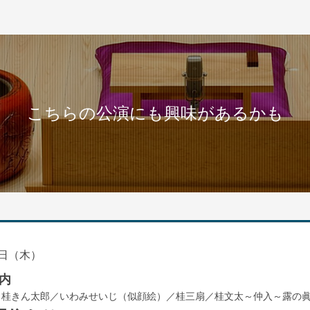
こちらの公演にも興味があるかも
日（木）
内
／桂きん太郎／いわみせいじ（似顔絵）／桂三扇／桂文太～仲入～露の