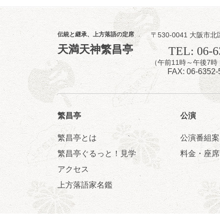
伝統と継承、上方落語の定席
〒530-0041 大阪市北
8
7
天満天神繁昌亭
月
TEL: 06-6
夜
（午前11時～午後
噺家が落語と
FAX: 06-6352-
桂米之助／桂団
開演：午後6時3
前売3,500円 当日
お問合せ：米朝事務所
繁昌亭
公演
★菟道亭
繁昌亭とは
公演番組案
繁昌亭ぐるっと！見学
料金・座席
アクセス
8
8
月
上方落語家名鑑
朝
第2回 智之介
笑福亭智之介「
開演：午前10時（