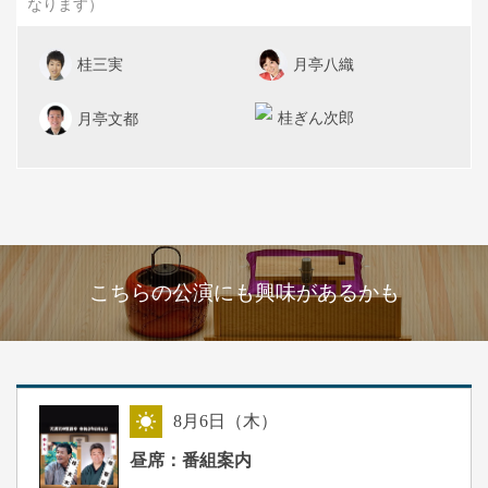
なります）
桂三実
月亭八織
桂ぎん次郎
月亭文都
こちらの公演にも興味があるかも
8
月
6
日（木）
昼
昼席：番組案内