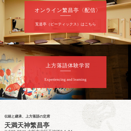
噺家が落語と芝居をしてみる会
オンライン繁昌亭〈配信〉
桂米之助／桂団治郎／桂弥太郎／桂米舞／是
常祐美
開演：午後6時30分（6時開場）全席指定
莵道亭（ピーティックス）はこちら
前売3,500円 当日4,000円
お問合せ：米朝事務所 06-6365-8281（平日
10時～18時）
★菟道亭配信あり
配信の購
入はこちらをクリック
上方落語体験学習
Experiencing and learning
8
月
8
日（土）
朝
第2回 智之介・力造 二人会
笑福亭智之介「昭和任侠伝」「天王寺詣り」
／桂力造「桃太郎」「本膳」／桂二豆「開口
一番」
伝統と継承、上方落語の定席
開場
開演：午前10時（9時30分
）
天満天神繁昌亭
前売2,000円 当日 2,500円