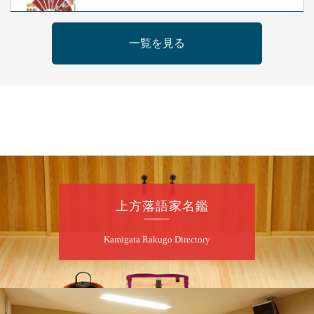
露の新幸／桂雪鹿／桂九寿玉／ゲスト：さつ
き緑万寿
一覧を見る
開演：午前10時（9時30分開場）
前売2,500円 当日3,000円
お問合せ 080-4235-3044
8
月
7
日（金）
昼
昼席：番組案内
桂二豆／露の瑞／桂きん太郎／いわみせいじ
（似顔絵）／笑福亭笑利／桂文太～仲入～露
の眞／笑福亭仁福／幸助福助（漫才）／桂春
上方落語家名鑑
若
★菟道亭
配信あり
Kamigata Rakugo Directory
8
月
7
日（金）
夜