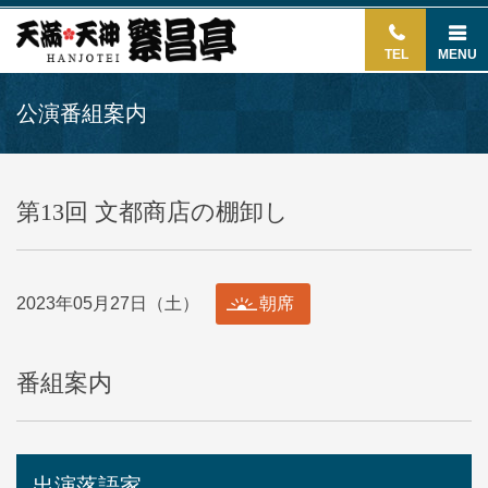
TEL
MENU
公演番組案内
第13回 文都商店の棚卸し
2023年05月27日（土）
朝席
番組案内
出演落語家