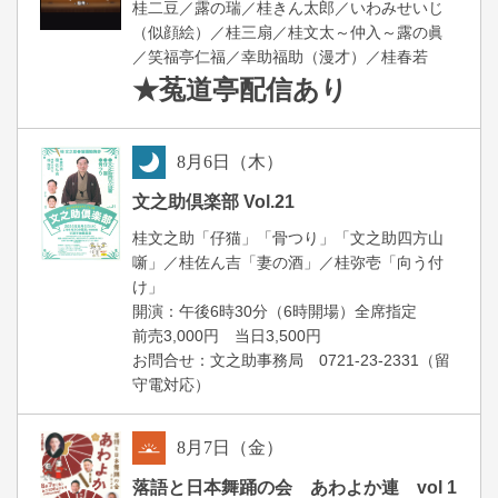
桂二豆／露の瑞／桂きん太郎／いわみせいじ
（似顔絵）／桂三扇／桂文太～仲入～露の眞
／笑福亭仁福／幸助福助（漫才）／桂春若
★菟道亭
配信あり
8
月
6
日（木）
夜
文之助倶楽部 Vol.21
桂文之助「仔猫」「骨つり」「文之助四方山
噺」／桂佐ん吉「妻の酒」／桂弥壱「向う付
け」
開演：午後6時30分（6時開場）全席指定
前売3,000円 当日3,500円
お問合せ：文之助事務局 0721-23-2331（留
守電対応）
8
月
7
日（金）
朝
落語と日本舞踊の会 あわよか連 vol 1