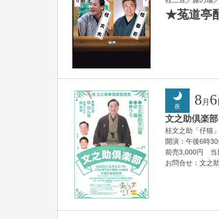
★菟道亭
8
6
月
夜
文之助倶楽部 V
桂文之助「仔猫
開演：午後6時3
前売3,000円 当日
お問合せ：文之助事