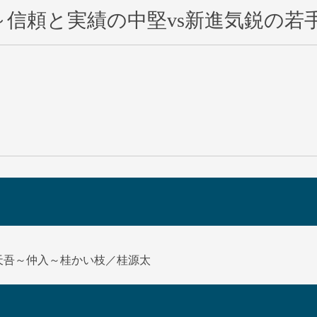
信頼と実績の中堅vs新進気鋭の若
天吾～仲入～桂かい枝／桂源太