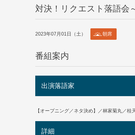
対決！リクエスト落語会～
2023年07月01日（土）
朝席
番組案内
出演落語家
【オープニング／ネタ決め】／林家菊丸／桂
詳細