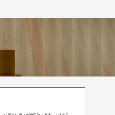
眞／笑福亭仁福／幸助福助（漫才）／桂春若