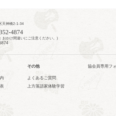
区天神橋2-1-34
日（金）
352-4874
7時：おかけ間違いにご注意ください。)
芝居をしてみる会
5874
治郎／桂弥太郎／桂米舞／是常祐美
0分（6時開場）全席指定
4,000円
 06-6365-8281（平日10時～18時）
その他
協会員専用フ
配信あり
配信の購入はこちらをクリック
内
よくあるご質問
表
上方落語家体験学習
日（土）
・力造 二人会
昭和任侠伝」「天王寺詣り」／桂力造「桃太郎」「本膳」／桂二豆「開