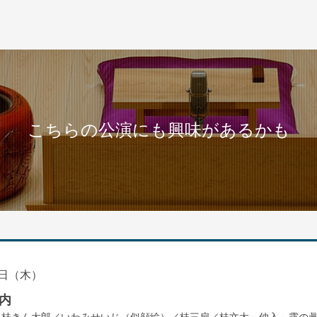
こちらの公演にも興味があるかも
日（木）
内
／桂きん太郎／いわみせいじ（似顔絵）／桂三扇／桂文太～仲入～露の