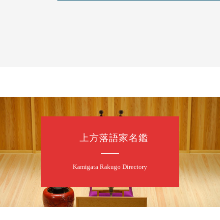
8
7
月
朝
落語と日本舞踊
露の新幸／桂雪
開演：午前10時
前売2,500円 当日
お問合せ 080-42
上方落語家名鑑
8
7
月
昼
昼席：番組案
Kamigata Rakugo Directory
桂二豆／露の瑞
★菟道亭