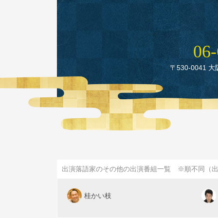
06‑
〒530‑0041 
出演落語家のその他の出演番組一覧 ※順不同（
桂かい枝