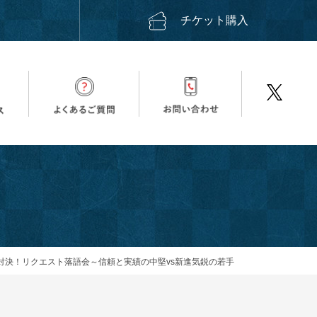
ス
チケット購入
対決！リクエスト落語会～信頼と実績の中堅vs新進気鋭の若手