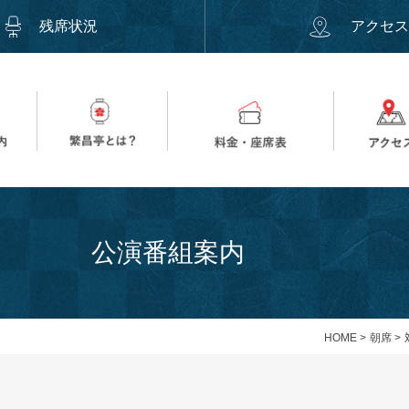
残席状況
アクセ
公演番組案内
HOME
>
朝席
>