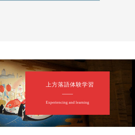
上方落語体験学習
Experiencing and learning
露の眞／笑福亭仁福／幸助福助（漫才）／桂春若