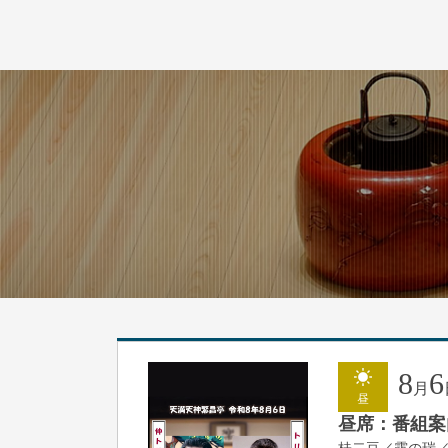
8
6
月
昼
昼席：番組案
桂二豆／露の瑞