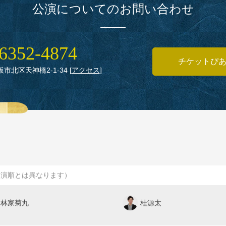
公演についてのお問い合わせ
6352‑4874
チケットぴ
大阪市北区天神橋2‑1‑34
[
アクセス
]
出演順とは異なります）
林家菊丸
桂源太