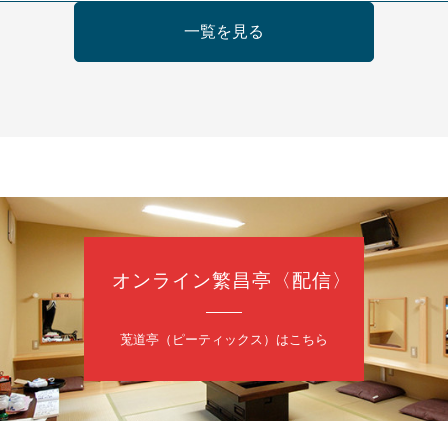
日（金）
一覧を見る
の会 あわよか連 vol 1
鹿／桂九寿玉／ゲスト：さつき緑万寿
（9時30分開場）
3,000円
35-3044
オンライン繁昌亭〈配信〉
日（金）
内
莵道亭（ピーティックス）はこちら
／桂きん太郎／いわみせいじ（似顔絵）／笑福亭笑利／桂文太～仲入～
配信あり