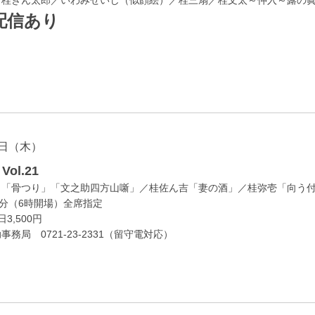
配信あり
日（木）
ol.21
」「骨つり」「文之助四方山噺」／桂佐ん吉「妻の酒」／桂弥壱「向う
0分（6時開場）全席指定
3,500円
務局 0721-23-2331（留守電対応）