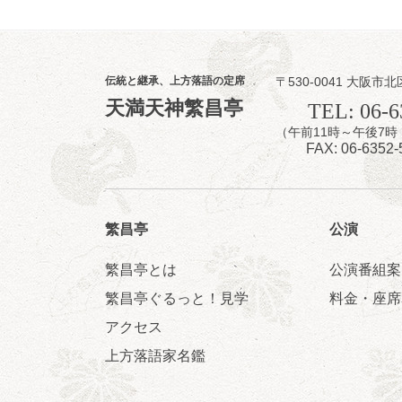
伝統と継承、上方落語の定席
〒530-0041 大阪市北
8
7
天満天神繁昌亭
月
TEL: 06-6
夜
（午前11時～午後
噺家が落語と
FAX: 06-6352-
桂米之助／桂団
開演：午後6時3
前売3,500円 当日
お問合せ：米朝事務所
繁昌亭
公演
★菟道亭
繁昌亭とは
公演番組案
繁昌亭ぐるっと！見学
料金・座席
アクセス
8
8
月
上方落語家名鑑
朝
第2回 智之介
笑福亭智之介「