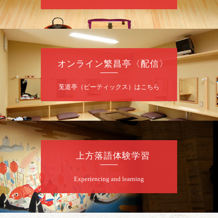
8
月
7
日（金）
夜
噺家が落語と芝居をしてみる会
オンライン繁昌亭〈配信〉
桂米之助／桂団治郎／桂弥太郎／桂米舞／是
常祐美
開演：午後6時30分（6時開場）全席指定
莵道亭（ピーティックス）はこちら
前売3,500円 当日4,000円
お問合せ：米朝事務所 06-6365-8281（平日
10時～18時）
★菟道亭配信あり
配信の購
入はこちらをクリック
上方落語体験学習
Experiencing and learning
8
月
8
日（土）
朝
第2回 智之介・力造 二人会
笑福亭智之介「昭和任侠伝」「天王寺詣り」