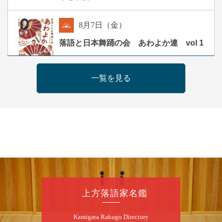
8
月
7
日（金）
朝
落語と日本舞踊の会 あわよか連 vol 1
露の新幸／桂雪鹿／桂九寿玉／ゲスト：さつ
き緑万寿
一覧を見る
開演：午前10時（9時30分開場）
前売2,500円 当日3,000円
お問合せ 080-4235-3044
8
月
7
日（金）
昼
昼席：番組案内
桂二豆／露の瑞／桂きん太郎／いわみせいじ
（似顔絵）／笑福亭笑利／桂文太～仲入～露
の眞／笑福亭仁福／幸助福助（漫才）／桂春
上方落語家名鑑
若
★菟道亭
配信あり
Kamigata Rakugo Directory