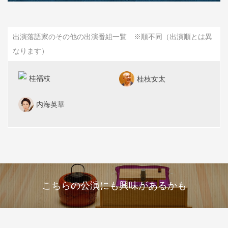
出演落語家のその他の出演番組一覧 ※順不同（出演順とは異
なります）
桂福枝
桂枝女太
内海英華
こちらの公演にも興味があるかも