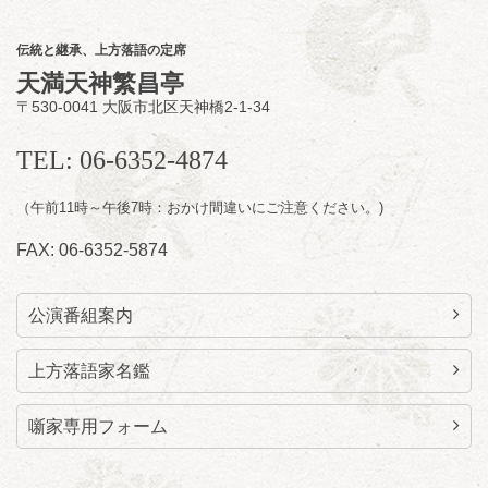
／桂力造「桃太郎」「本膳」／桂二豆「開口
一番」
伝統と継承、上方落語の定席
開場
開演：午前10時（9時30分
）
天満天神繁昌亭
前売2,000円 当日 2,500円
〒530-0041 大阪市北区天神橋2-1-34
お問合せ：智之介・力造 二人会事務局 090-
7762-6268
TEL: 06-6352-4874
（午前11時～午後7時：おかけ間違いにご注意ください。)
FAX: 06-6352-5874
公演番組案内
上方落語家名鑑
噺家専用フォーム