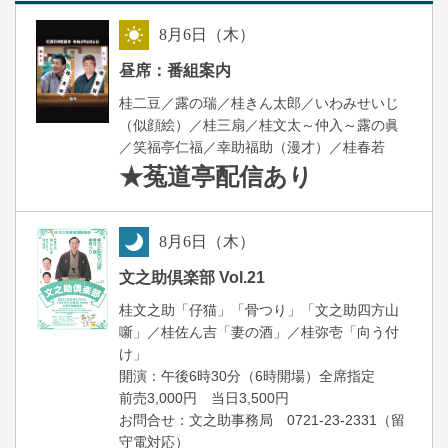
8
月
6
日（木）
昼
昼席：番組案内
桂二豆／露の瑞／桂きん太郎／いわみせいじ
（似顔絵）／桂三扇／桂文太～仲入～露の眞
／笑福亭仁福／幸助福助（漫才）／桂春若
★菟道亭
配信あり
8
月
6
日（木）
夜
文之助倶楽部 Vol.21
桂文之助「仔猫」「骨つり」「文之助四方山
噺」／桂佐ん吉「妻の酒」／桂弥壱「向う付
け」
開演：午後6時30分（6時開場）全席指定
前売3,000円 当日3,500円
お問合せ：文之助事務局 0721-23-2331（留
守電対応）