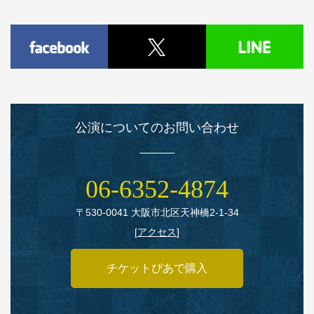
公演についてのお問い合わせ
06‑6352‑4874
〒530‑0041 大阪市北区天神橋2‑1‑34
[
アクセス
]
チケットぴあで購入