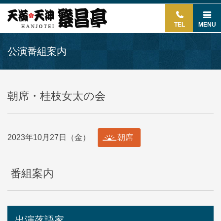
TEL
MENU
公演番組案内
朝席・桂枝女太の会
2023年10月27日（金）
朝席
番組案内
出演落語家