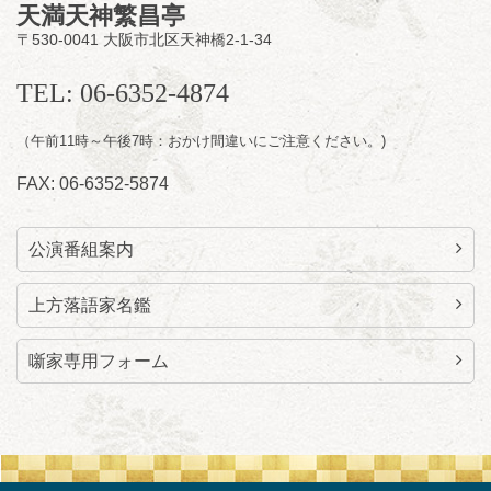
天満天神繁昌亭
〒530-0041 大阪市北区天神橋2-1-34
8
月
11
日（火）
昼
昼席：番組案内
TEL: 06-6352-4874
桂九寿玉／桂弥太郎／桂かい枝※／けんたと
（午前11時～午後7時：おかけ間違いにご注意ください。)
ももえ（音曲漫才）※／笑福亭三喬／桂米平
～仲入～桂咲之輔／林家染団治／キタノ大地
FAX: 06-6352-5874
（マジック）／笑福亭松枝（※…配信はござ
いません）
★菟道亭
配信あり
公演番組案内
上方落語家名鑑
噺家専用フォーム