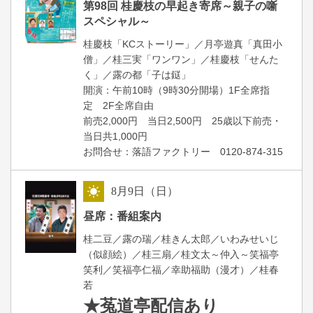
第98回 桂慶枝の早起き寄席～親子の噺
スペシャル～
桂慶枝「KCストーリー」／月亭遊真「真田小
僧」／桂三実「ワンワン」／桂慶枝「せんた
く」／露の都「子は鎹」
開演：午前10時（9時30分開場）1F全席指
定 2F全席自由
前売2,000円 当日2,500円 25歳以下前売・
当日共1,000円
お問合せ：落語ファクトリー 0120-874-315
8
月
9
日（日）
昼
昼席：番組案内
桂二豆／露の瑞／桂きん太郎／いわみせいじ
（似顔絵）／桂三扇／桂文太～仲入～笑福亭
笑利／笑福亭仁福／幸助福助（漫才）／桂春
若
★菟道亭
配信あり