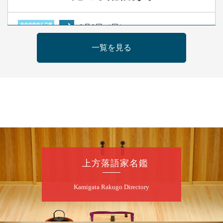
8
月
9
日（日）
夜
らららのらくご会④
一覧を見る
桂雀太「まんじゅうこわい」／桂三度「青
菜」／桂三実「ミュージック野菜ステーショ
ン」／桂九ノ一「胴乱の幸助」／代走みつく
に「なんのこっちゃねんあれこれ」
開演：午後6時（5時30分開場）全席指定
前売3,000円 当日3,500円
お問合せ：らららのらくご会予約事務局
090-6976-1777 email：
lalalanorakugo@gmail.com
上方落語家名鑑
8
月
10
日（月）
Kamigata Rakugo Directory
昼
昼席：番組案内
桂九寿玉／桂弥太郎／桂かい枝※／けんたと
ももえ（音曲漫才）※／笑福亭三喬／桂米二