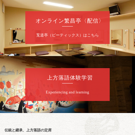
～仲入～桂咲之輔／林家染団治／渡辺あきら
（ジャグリング）／笑福亭松枝（※…配信は
ございません）
オンライン繁昌亭〈配信〉
★菟道亭
配信あり
莵道亭（ピーティックス）はこちら
8
月
10
日（月）
夜
桂慶治朗 月例奮闘落語会 八月席
桂慶治朗「鉄砲勇助」「植木屋娘」ほか一席
上方落語体験学習
／桂弥壱「開口一番」
開演：午後6時45分（6時15分開場）全席指定
Experiencing and learning
前売2,000円 当日2,500円
お問合せ：慶治朗落語会事務局 090-8126-
2020
★菟道亭配信あり
配信の
購入はこちらをクリック
伝統と継承、上方落語の定席