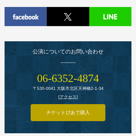
公演についてのお問い合わせ
06‑6352‑4874
〒530‑0041 大阪市北区天神橋2‑1‑34
[
アクセス
]
チケットぴあで購入