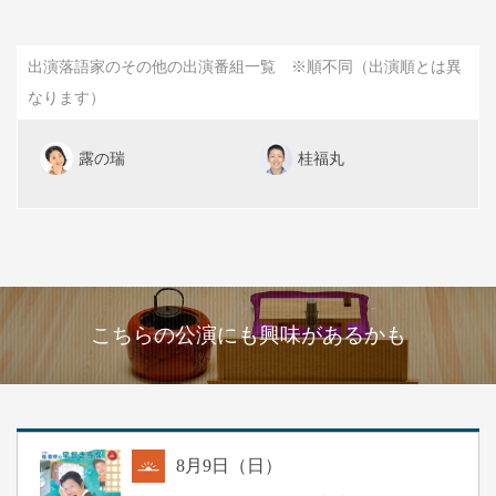
出演落語家のその他の出演番組一覧 ※順不同（出演順とは異
なります）
露の瑞
桂福丸
こちらの公演にも興味があるかも
8
月
9
日（日）
朝