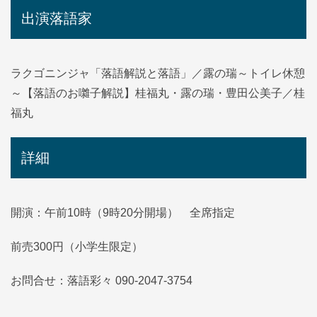
出演落語家
ラクゴニンジャ「落語解説と落語」／露の瑞～トイレ休憩
～【落語のお囃子解説】桂福丸・露の瑞・豊田公美子／桂
福丸
詳細
開演：午前10時（9時20分開場） 全席指定
前売300円（小学生限定）
お問合せ：落語彩々 090-2047-3754