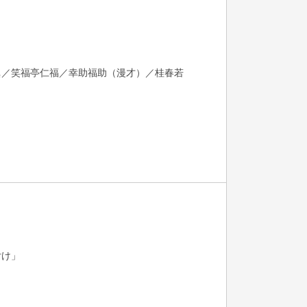
眞／笑福亭仁福／幸助福助（漫才）／桂春若
付け」