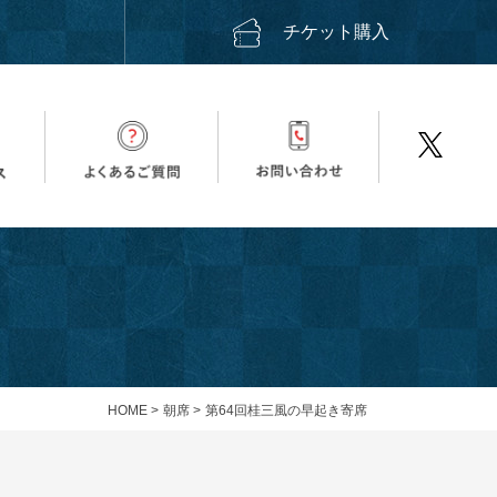
ス
チケット購入
HOME
>
朝席
>
第64回桂三風の早起き寄席