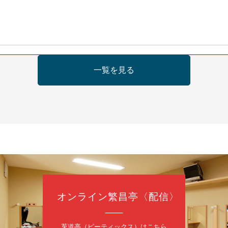
日（金）
一覧を見る
の会 あわよか連 vol 1
鹿／桂九寿玉／ゲスト：さつき緑万寿
（9時30分開場）
3,000円
35-3044
オンライン繁昌亭〈配信〉
日（金）
内
莵道亭（ピーティックス）はこちら