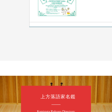
8
7
月
朝
落語と日本舞踊
露の新幸／桂雪
開演：午前10時
前売2,500円 当日
お問合せ 080-42
上方落語家名鑑
8
7
月
昼
昼席：番組案
Kamigata Rakugo Directory