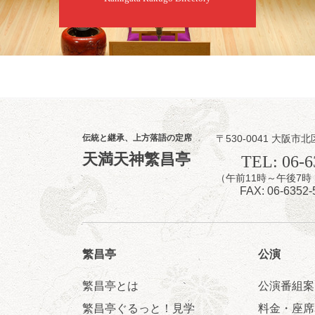
桂二豆／露の瑞
★菟道亭
伝統と継承、上方落語の定席
〒530-0041 大阪市北
8
7
天満天神繁昌亭
月
TEL: 06-6
夜
（午前11時～午後
噺家が落語と
FAX: 06-6352-
桂米之助／桂団
開演：午後6時3
前売3,500円 当日
お問合せ：米朝事務所
繁昌亭
公演
★菟道亭
繁昌亭とは
公演番組案
繁昌亭ぐるっと！見学
料金・座席