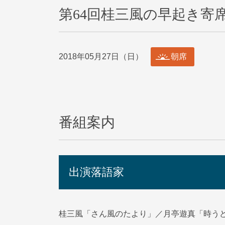
第64回桂三風の早起き寄
2018年05月27日（日）
朝席
番組案内
出演落語家
桂三風「さん風のたより」／月亭遊真「時う