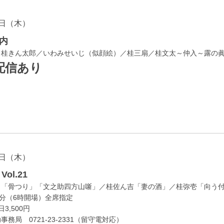
日（木）
内
／桂きん太郎／いわみせいじ（似顔絵）／桂三扇／桂文太～仲入～露の
配信あり
日（木）
ol.21
」「骨つり」「文之助四方山噺」／桂佐ん吉「妻の酒」／桂弥壱「向う
0分（6時開場）全席指定
3,500円
務局 0721-23-2331（留守電対応）