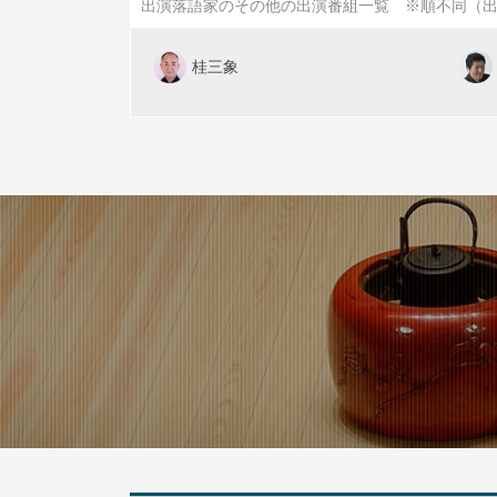
出演落語家のその他の出演番組一覧 ※順不同（
桂三象