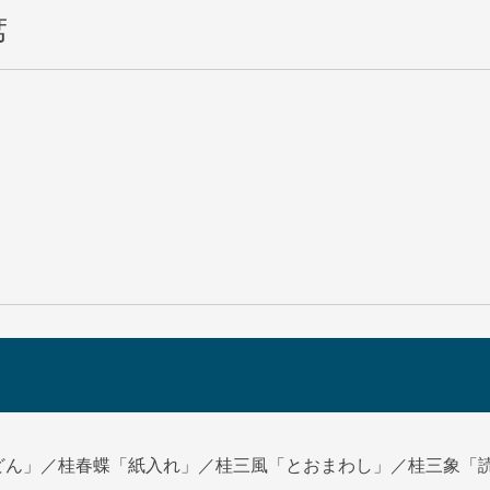
席
どん」／桂春蝶「紙入れ」／桂三風「とおまわし」／桂三象「