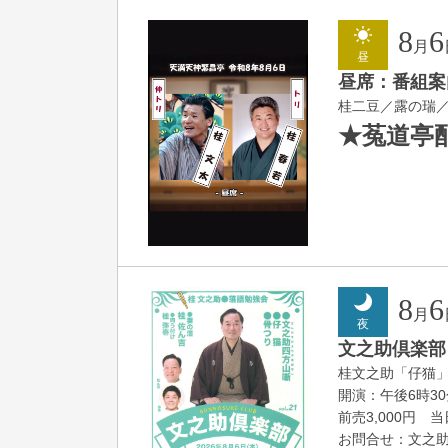
8
6
月
昼
昼席：番組案
桂二豆／露の瑞
★菟道亭
8
6
月
夜
文之助倶楽部 V
桂文之助「仔猫
開演：午後6時3
前売3,000円 当日
お問合せ：文之助事