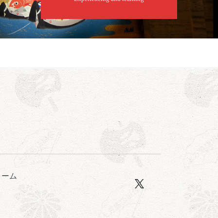
露の眞／笑福亭仁福／幸助福助（漫才）／桂春若
ォーム