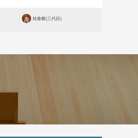
桂春蝶(三代目)