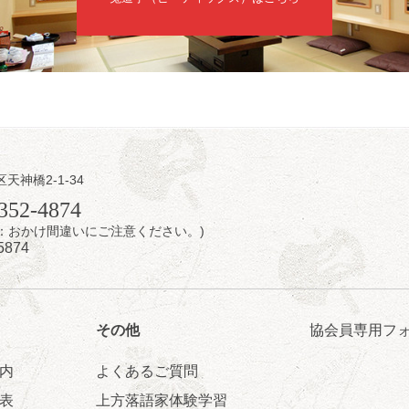
／桂きん太郎／いわみせいじ（似顔絵）／笑福亭笑利／桂文太～仲入～
配信あり
区天神橋2-1-34
日（金）
352-4874
7時：おかけ間違いにご注意ください。)
芝居をしてみる会
5874
治郎／桂弥太郎／桂米舞／是常祐美
0分（6時開場）全席指定
4,000円
 06-6365-8281（平日10時～18時）
その他
協会員専用フ
配信あり
配信の購入はこちらをクリック
内
よくあるご質問
表
上方落語家体験学習