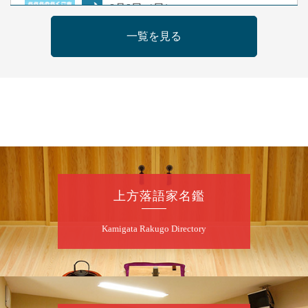
8
月
9
日（日）
夜
らららのらくご会④
一覧を見る
桂雀太「まんじゅうこわい」／桂三度「青
菜」／桂三実「ミュージック野菜ステーショ
ン」／桂九ノ一「胴乱の幸助」／代走みつく
に「なんのこっちゃねんあれこれ」
開演：午後6時（5時30分開場）全席指定
前売3,000円 当日3,500円
お問合せ：らららのらくご会予約事務局
090-6976-1777 email：
lalalanorakugo@gmail.com
上方落語家名鑑
8
月
10
日（月）
Kamigata Rakugo Directory
昼
昼席：番組案内
桂九寿玉／桂弥太郎／桂かい枝※／けんたと
ももえ（音曲漫才）※／笑福亭三喬／桂米二
～仲入～桂咲之輔／林家染団治／渡辺あきら
（ジャグリング）／笑福亭松枝（※…配信は