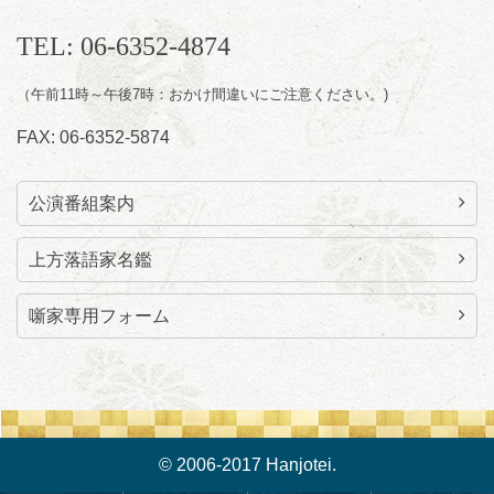
8
月
11
日（火）
昼
昼席：番組案内
TEL: 06-6352-4874
桂九寿玉／桂弥太郎／桂かい枝※／けんたと
（午前11時～午後7時：おかけ間違いにご注意ください。)
ももえ（音曲漫才）※／笑福亭三喬／桂米平
～仲入～桂咲之輔／林家染団治／キタノ大地
FAX: 06-6352-5874
（マジック）／笑福亭松枝（※…配信はござ
いません）
★菟道亭
配信あり
公演番組案内
上方落語家名鑑
噺家専用フォーム
© 2006-2017 Hanjotei.