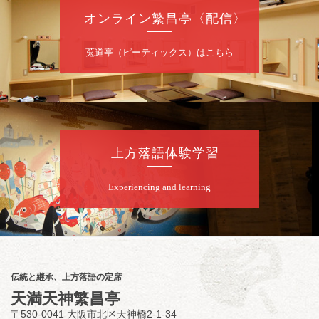
ございません）
オンライン繁昌亭〈配信〉
★菟道亭
配信あり
莵道亭（ピーティックス）はこちら
8
月
10
日（月）
夜
桂慶治朗 月例奮闘落語会 八月席
桂慶治朗「鉄砲勇助」「植木屋娘」ほか一席
上方落語体験学習
／桂弥壱「開口一番」
開演：午後6時45分（6時15分開場）全席指定
Experiencing and learning
前売2,000円 当日2,500円
お問合せ：慶治朗落語会事務局 090-8126-
2020
★菟道亭配信あり
配信の
購入はこちらをクリック
伝統と継承、上方落語の定席
天満天神繁昌亭
〒530-0041 大阪市北区天神橋2-1-34