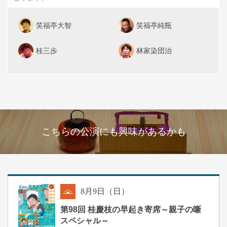
笑福亭大智
笑福亭純瓶
桂三歩
林家染団治
こちらの公演にも興味があるかも
8
月
9
日（日）
朝
第98回 桂慶枝の早起き寄席～親子の噺
スペシャル～