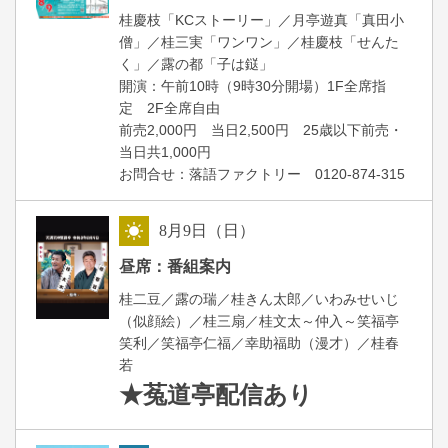
桂慶枝「KCストーリー」／月亭遊真「真田小
僧」／桂三実「ワンワン」／桂慶枝「せんた
く」／露の都「子は鎹」
開演：午前10時（9時30分開場）1F全席指
定 2F全席自由
前売2,000円 当日2,500円 25歳以下前売・
当日共1,000円
お問合せ：落語ファクトリー 0120-874-315
8
月
9
日（日）
昼
昼席：番組案内
桂二豆／露の瑞／桂きん太郎／いわみせいじ
（似顔絵）／桂三扇／桂文太～仲入～笑福亭
笑利／笑福亭仁福／幸助福助（漫才）／桂春
若
★菟道亭
配信あり