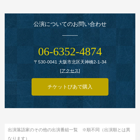
公演についてのお問い合わせ
06‑6352‑4874
〒530‑0041 大阪市北区天神橋2‑1‑34
[
アクセス
]
チケットぴあで購入
出演落語家のその他の出演番組一覧 ※順不同（出演順とは異
なります）