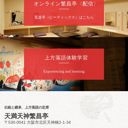
オンライン繁昌亭〈配信〉
8
月
8
日（土）
莵道亭（ピーティックス）はこちら
昼
昼席：番組案内
桂九寿玉／露の瑞／桂きん太郎／いわみせい
じ（似顔絵）／桂米之助／桂文太～仲入～露
の眞／笑福亭仁福／幸助福助（漫才）／桂春
若
上方落語体験学習
★菟道亭
配信あり
Experiencing and learning
8
月
8
日（土）
夜
小痴楽・三語のさるごりら落語会 2026
桂三語／柳亭小痴楽 他
開演：午後6時（5時30分開場）全席指定
伝統と継承、上方落語の定席
前売3,500円 当日4,000円
天満天神繁昌亭
お問合せ：FANYチケット 0570-550-
〒530-0041 大阪市北区天神橋2-1-34
100(10:00～19:00受付)