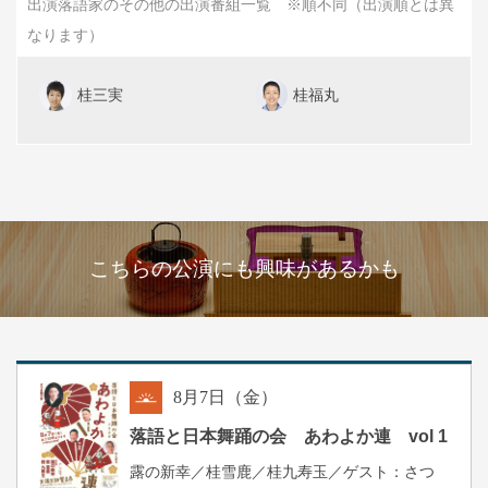
出演落語家のその他の出演番組一覧 ※順不同（出演順とは異
なります）
桂三実
桂福丸
こちらの公演にも興味があるかも
8
月
7
日（金）
朝
落語と日本舞踊の会 あわよか連 vol 1
露の新幸／桂雪鹿／桂九寿玉／ゲスト：さつ