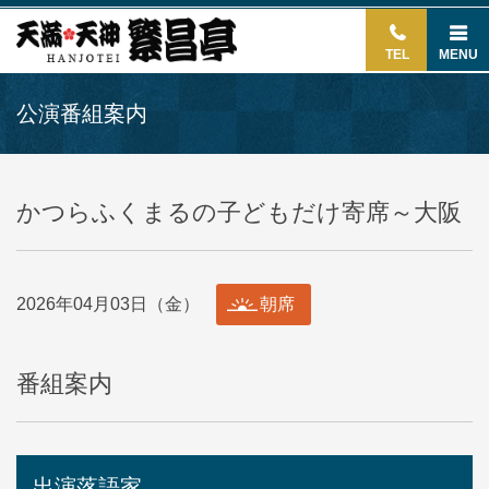
TEL
MENU
公演番組案内
かつらふくまるの子どもだけ寄席～大阪
2026年04月03日（金）
朝席
番組案内
出演落語家