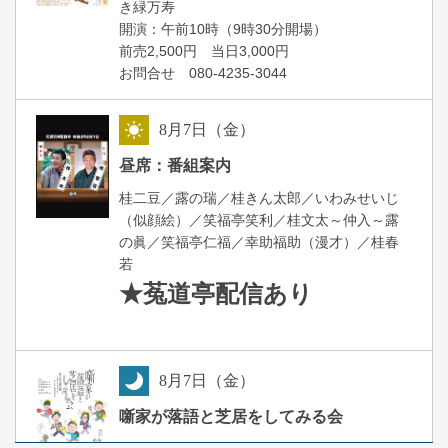
き緑万寿
開演：午前10時（9時30分開場）
前売2,500円 当日3,000円
お問合せ 080-4235-3044
8
月
7
日（金）
昼
昼席：番組案内
桂二豆／露の瑞／桂きん太郎／いわみせいじ
（似顔絵）／笑福亭笑利／桂文太～仲入～露
の眞／笑福亭仁福／幸助福助（漫才）／桂春
若
★菟道亭
配信あり
8
月
7
日（金）
夜
噺家が落語と芝居をしてみる会