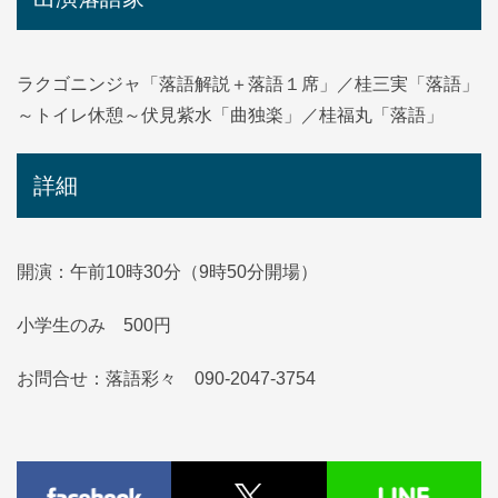
ラクゴニンジャ「落語解説＋落語１席」／桂三実「落語」
～トイレ休憩～伏見紫水「曲独楽」／桂福丸「落語」
詳細
開演：午前10時30分（9時50分開場）
小学生のみ 500円
お問合せ：落語彩々 090-2047-3754