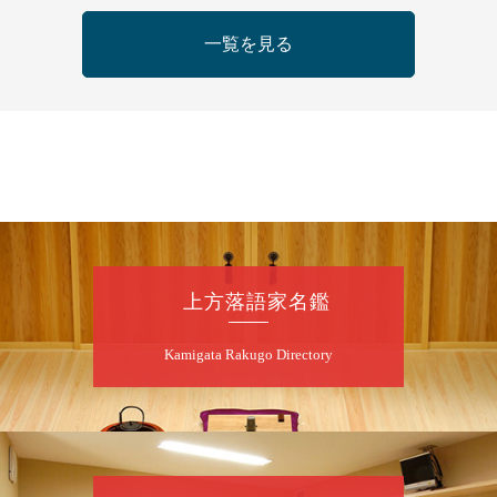
桂米之助／桂団治郎／桂弥太郎／桂米舞／是
常祐美
一覧を見る
開演：午後6時30分（6時開場）全席指定
前売3,500円 当日4,000円
お問合せ：米朝事務所 06-6365-8281（平日
10時～18時）
★菟道亭配信あり
配信の購
入はこちらをクリック
8
月
8
日（土）
朝
第2回 智之介・力造 二人会
上方落語家名鑑
笑福亭智之介「昭和任侠伝」「天王寺詣り」
Kamigata Rakugo Directory
／桂力造「桃太郎」「本膳」／桂二豆「開口
一番」
開場
開演：午前10時（9時30分
）
前売2,000円 当日 2,500円
お問合せ：智之介・力造 二人会事務局 090-
7762-6268