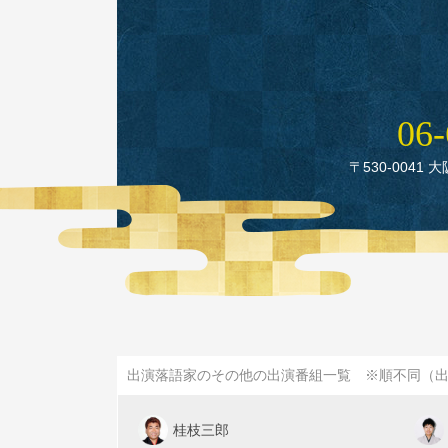
06‑
〒530‑0041 
出演落語家のその他の出演番組一覧 ※順不同（
桂枝三郎