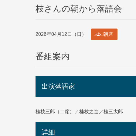
枝さんの朝から落語会
2026年04月12日（日）
朝席
番組案内
出演落語家
桂枝三郎（二席）／桂枝之進／桂三太郎
詳細