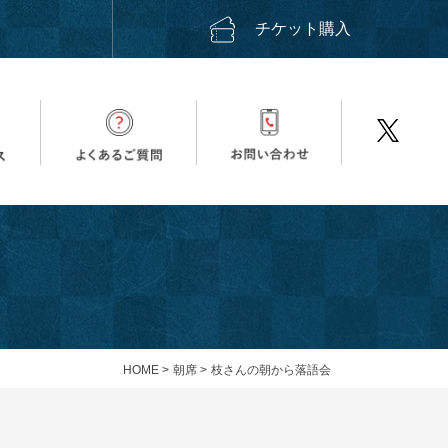
ス
チケット購入
HOME
>
朝席
>
枝さんの朝から落語会