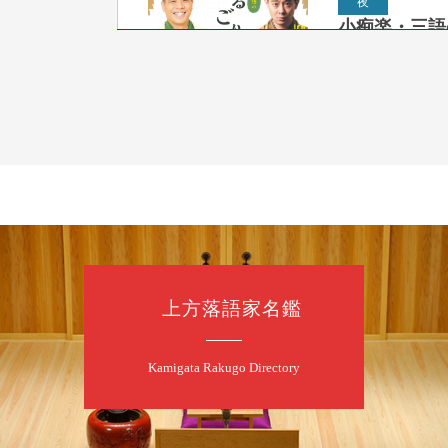
夜
小痴楽・三語
桂三語／柳亭小
開演：午後6時（
前売3,500円 当日
お問合せ：FANYチケ
8
9
月
朝
第98回 桂
上方落語家名鑑
桂慶枝「KCス
開演：午前10時
前売2,000円 当
Kamigata Rakugo Directory
お問合せ：落語ファク