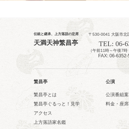
8
9
月
昼
昼席：番組案
伝統と継承、上方落語の定席
〒530-0041 大阪市北
桂二豆／露の瑞
天満天神繁昌亭
TEL: 06-6
★菟道亭
（午前11時～午後
FAX: 06-6352-
繁昌亭
公演
繁昌亭とは
公演番組案
8
9
月
夜
繁昌亭ぐるっと！見学
料金・座席
らららのらく
アクセス
桂雀太「まんじ
上方落語家名鑑
「なんのこっち