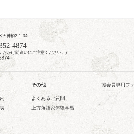
日（日）
内
区天神橋2-1-34
／桂きん太郎／いわみせいじ（似顔絵）／桂三扇／桂文太～仲入～笑福
352-4874
配信あり
7時：おかけ間違いにご注意ください。)
5874
その他
協会員専用フ
内
よくあるご質問
日（日）
表
上方落語家体験学習
ご会④
ゅうこわい」／桂三度「青菜」／桂三実「ミュージック野菜ステーショ
ゃねんあれこれ」