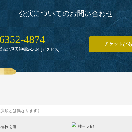
公演についてのお問い合わせ
6352‑4874
チケットぴ
大阪市北区天神橋2‑1‑34
[
アクセス
]
出演順とは異なります）
桂三太郎
桂枝之進