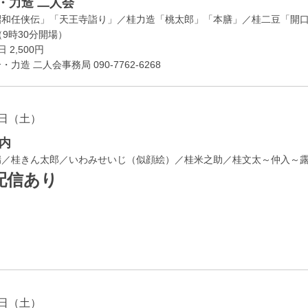
・力造 二人会
昭和任侠伝」「天王寺詣り」／桂力造「桃太郎」「本膳」／桂二豆「開
開場
9時30分
）
 2,500円
造 二人会事務局 090-7762-6268
日（土）
内
瑞／桂きん太郎／いわみせいじ（似顔絵）／桂米之助／桂文太～仲入～
配信あり
日（土）