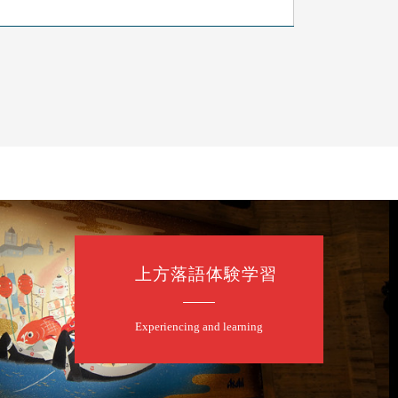
上方落語体験学習
たく」／露の都「子は鎹」
Experiencing and learning