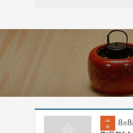
8
8
月
朝