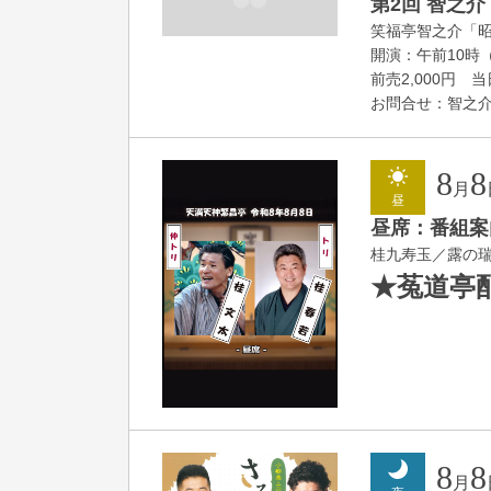
第2回 智之介
笑福亭智之介「
開演：午前10時（
前売2,000円 当日
お問合せ：智之介・力
8
8
月
昼
昼席：番組案
桂九寿玉／露の
★菟道亭
8
8
月