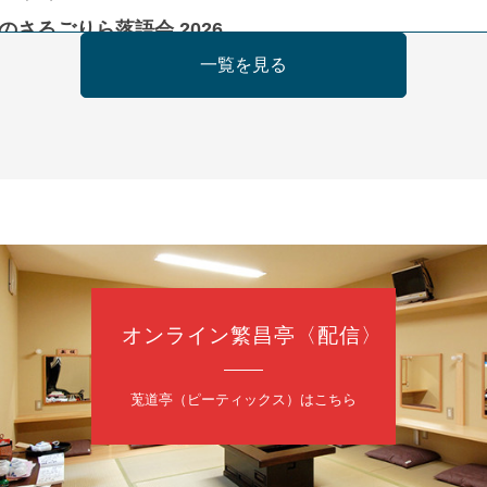
のさるごりら落語会 2026
痴楽 他
一覧を見る
5時30分開場）全席指定
4,000円
ット 0570-550-100(10:00～19:00受付)
日（日）
慶枝の早起き寄席～親子の噺スペシャル～
オンライン繁昌亭〈配信〉
トーリー」／月亭遊真「真田小僧」／桂三実「ワンワン」／桂慶枝「せん
（9時30分開場）1F全席指定 2F全席自由
日2,500円 25歳以下前売・当日共1,000円
莵道亭（ピーティックス）はこちら
トリー 0120-874-315