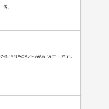
口一番」
露の眞／笑福亭仁福／幸助福助（漫才）／桂春若