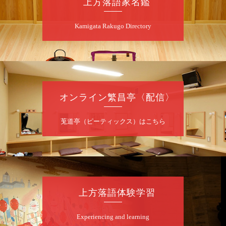
上方落語家名鑑
若
★菟道亭
配信あり
Kamigata Rakugo Directory
8
月
7
日（金）
夜
噺家が落語と芝居をしてみる会
オンライン繁昌亭〈配信〉
桂米之助／桂団治郎／桂弥太郎／桂米舞／是
常祐美
開演：午後6時30分（6時開場）全席指定
莵道亭（ピーティックス）はこちら
前売3,500円 当日4,000円
お問合せ：米朝事務所 06-6365-8281（平日
10時～18時）
★菟道亭配信あり
配信の購
入はこちらをクリック
上方落語体験学習
Experiencing and learning
8
月
8
日（土）