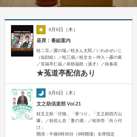
8
月
6
日（木）
昼
昼席：番組案内
桂二豆／露の瑞／桂きん太郎／いわみせいじ
（似顔絵）／桂三扇／桂文太～仲入～露の眞
／笑福亭仁福／幸助福助（漫才）／桂春若
★菟道亭
配信あり
8
月
6
日（木）
夜
文之助倶楽部 Vol.21
桂文之助「仔猫」「骨つり」「文之助四方山
噺」／桂佐ん吉「妻の酒」／桂弥壱「向う付
け」
開演：午後6時30分（6時開場）全席指定