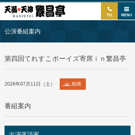
TEL
MENU
公演番組案内
第四回てれすこボーイズ寄席ｉｎ繁昌亭
2026年07月11日（土）
朝席
番組案内
出演落語家