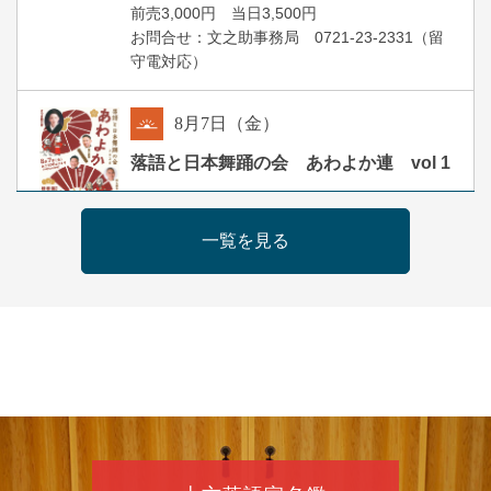
前売3,000円 当日3,500円
お問合せ：文之助事務局 0721-23-2331（留
守電対応）
8
月
7
日（金）
朝
落語と日本舞踊の会 あわよか連 vol 1
露の新幸／桂雪鹿／桂九寿玉／ゲスト：さつ
き緑万寿
一覧を見る
開演：午前10時（9時30分開場）
前売2,500円 当日3,000円
お問合せ 080-4235-3044
8
月
7
日（金）
昼
昼席：番組案内
桂二豆／露の瑞／桂きん太郎／いわみせいじ
（似顔絵）／笑福亭笑利／桂文太～仲入～露
の眞／笑福亭仁福／幸助福助（漫才）／桂春