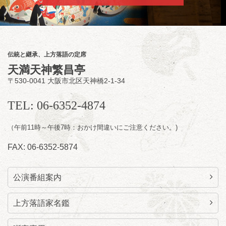
朝
第2回 智之介・力造 二人会
笑福亭智之介「昭和任侠伝」「天王寺詣り」
／桂力造「桃太郎」「本膳」／桂二豆「開口
一番」
伝統と継承、上方落語の定席
開場
開演：午前10時（9時30分
）
天満天神繁昌亭
前売2,000円 当日 2,500円
〒530-0041 大阪市北区天神橋2-1-34
お問合せ：智之介・力造 二人会事務局 090-
7762-6268
TEL: 06-6352-4874
（午前11時～午後7時：おかけ間違いにご注意ください。)
FAX: 06-6352-5874
公演番組案内
上方落語家名鑑