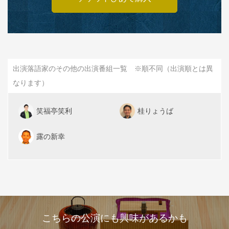
出演落語家のその他の出演番組一覧 ※順不同（出演順とは異
なります）
笑福亭笑利
桂りょうば
露の新幸
こちらの公演にも興味があるかも