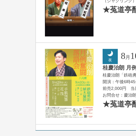
（ジャグリング
★菟道亭
8
1
月
夜
桂慶治朗 月
桂慶治朗「鉄砲
開演：午後6時4
前売2,000円 当
お問合せ：慶治朗落語
★菟道亭