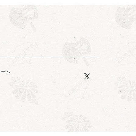
二～仲入～桂咲之輔／林家染団治／渡辺あきら
ォーム