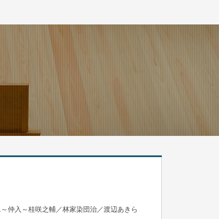
二～仲入～桂咲之輔／林家染団治／渡辺あきら