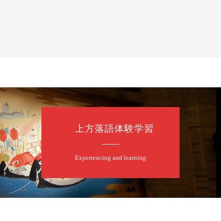
平～仲入～桂咲之輔／林家染団治／キタノ大地
上方落語体験学習
Experiencing and learning