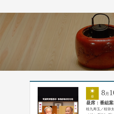
8
1
月
昼
昼席：番組案
桂九寿玉／桂弥