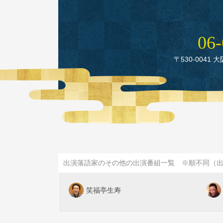
06‑
〒530‑0041 
出演落語家のその他の出演番組一覧 ※順不同（
笑福亭生寿