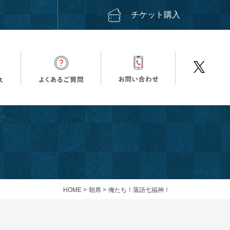
ス
チケット購入
HOME
>
朝席
>
俺たち！落語七福神！