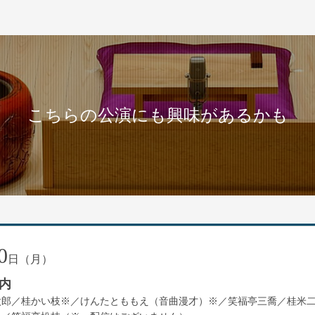
こちらの公演にも興味があるかも
0
日（月）
内
太郎／桂かい枝※／けんたとももえ（音曲漫才）※／笑福亭三喬／桂米