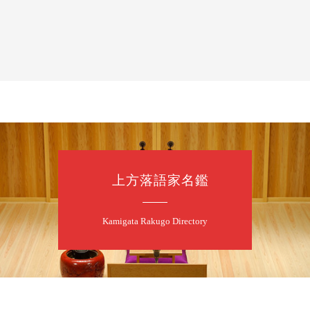
8
1
月
昼
昼席：番組案
桂九寿玉／桂弥
（マジック）／
★菟道亭
上方落語家名鑑
8
1
月
夜
あおばと～例
Kamigata Rakugo Directory
桂あおば／笑福
開演：午後6時3
前売2,000円 当日
お問合せ：FANYチケ