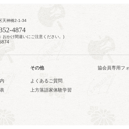
区天神橋2-1-34
2
日（水）
352-4874
7時：おかけ間違いにご注意ください。)
内
5874
太郎／桂かい枝※／けんたとももえ（音曲漫才）※／笑福亭三喬／桂米
）／笑福亭松枝（※…配信はございません）
配信あり
その他
協会員専用フ
内
よくあるご質問
表
上方落語家体験学習
2
日（水）
夕べ vol.20 ～ホンモノの幽霊も出まぁーす！～
家染雀
／桂米左
～仲入～旭堂南鱗／笑福亭福笑
0分（6時開場）全席指定