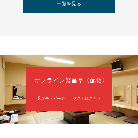
1
日（火）
一覧を見る
内
太郎／桂かい枝※／けんたとももえ（音曲漫才）※／笑福亭三喬／桂米
笑福亭松枝（※…配信はございません）
配信あり
オンライン繁昌亭〈配信〉
1
日（火）
えば炎と～
莵道亭（ピーティックス）はこちら
亭笑有／例えば炎
0分（6時開場）全席指定
2,500円
ット 0570-550-100（10:00～19:00受付）