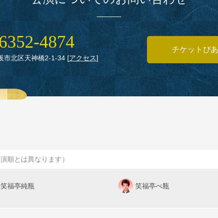
6352‑4874
チケットぴ
大阪市北区天神橋2‑1‑34
[
アクセス
]
出演順とは異なります）
笑福亭純瓶
笑福亭べ瓶