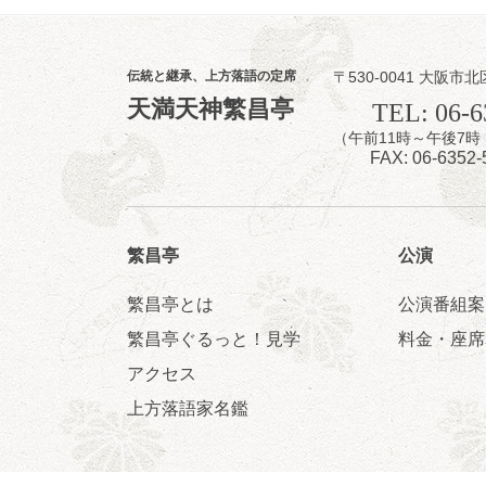
伝統と継承、上方落語の定席
〒530-0041 大阪市北
8
1
月
天満天神繁昌亭
TEL: 06-6
昼
（午前11時～午後
昼席：番組案
FAX: 06-6352-
桂九寿玉／桂弥
（ジャグリング
★菟道亭
繁昌亭
公演
繁昌亭とは
公演番組案
繁昌亭ぐるっと！見学
料金・座席
アクセス
8
1
月
夜
上方落語家名鑑
お笑い怪談噺の
笑福亭たま／林
開演：午後6時3