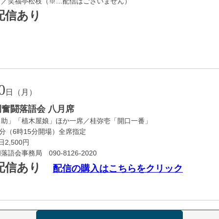
）／笑福亭松枝（※…配信はございません）
配信あり
0
日（月）
例奮闘落語会 八月席
勇助」「植木屋娘」ほか一席／桂弥壱「開口一番」
5分（6時15分開場）全席指定
日2,500円
会事務局 090-8126-2020
配信あり
配信の購入はこちらをクリック