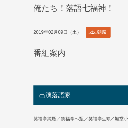
俺たち！落語七福神！
2019年02月09日（土）
朝席
番組案内
出演落語家
生寿
笑福亭純瓶／笑福亭べ瓶／笑福亭
／旭堂