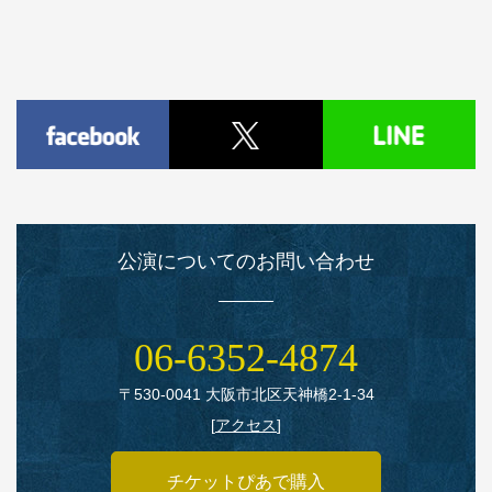
公演についてのお問い合わせ
06‑6352‑4874
〒530‑0041 大阪市北区天神橋2‑1‑34
[
アクセス
]
チケットぴあで購入