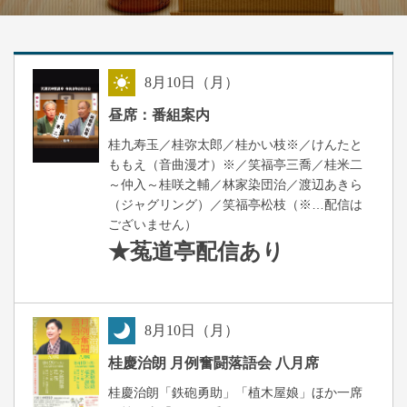
8
月
10
日（月）
昼
昼席：番組案内
桂九寿玉／桂弥太郎／桂かい枝※／けんたと
ももえ（音曲漫才）※／笑福亭三喬／桂米二
～仲入～桂咲之輔／林家染団治／渡辺あきら
（ジャグリング）／笑福亭松枝（※…配信は
ございません）
★菟道亭
配信あり
8
月
10
日（月）
夜
桂慶治朗 月例奮闘落語会 八月席
桂慶治朗「鉄砲勇助」「植木屋娘」ほか一席