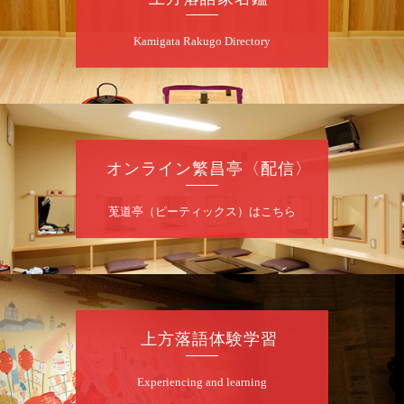
8
月
11
日（火）
Kamigata Rakugo Directory
夜
あおばと～例えば炎と～
桂あおば／笑福亭笑有／例えば炎
開演：午後6時30分（6時開場）全席指定
前売2,000円 当日2,500円
お問合せ：FANYチケット 0570-550-
オンライン繁昌亭〈配信〉
100（10:00～19:00受付）
莵道亭（ピーティックス）はこちら
8
月
12
日（水）
昼
昼席：番組案内
桂九寿玉／桂弥太郎／桂かい枝※／けんたと
ももえ（音曲漫才）※／笑福亭三喬／桂米二
～仲入～桂咲之輔／林家染団治／渡辺あきら
上方落語体験学習
（ジャグリング）／笑福亭松枝（※…配信は
ございません）
★菟道亭
配信あり
Experiencing and learning