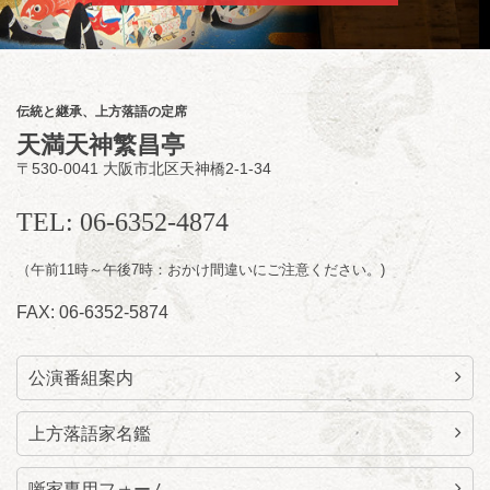
8
月
12
日（水）
夜
お笑い怪談噺の夕べ vol.20 ～ホンモノ
伝統と継承、上方落語の定席
の幽霊も出まぁーす！～
天満天神繁昌亭
笑福亭たま／林家染雀
／桂米左
～仲入～旭堂
〒530-0041 大阪市北区天神橋2-1-34
南鱗／笑福亭福笑
開演：午後6時30分（6時開場）全席指定
TEL: 06-6352-4874
前売3,000円 当日3,500円
お問合せ：福笑エンタープライズ
0798-23-
7160
（午前11時～午後7時：おかけ間違いにご注意ください。)
★莵道亭配信あり
配信の
FAX: 06-6352-5874
購入はこちらをクリック
公演番組案内
上方落語家名鑑
噺家専用フォーム