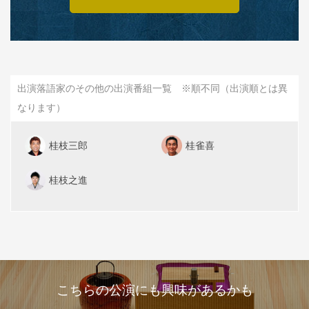
出演落語家のその他の出演番組一覧 ※順不同（出演順とは異
なります）
桂枝三郎
桂雀喜
桂枝之進
こちらの公演にも興味があるかも