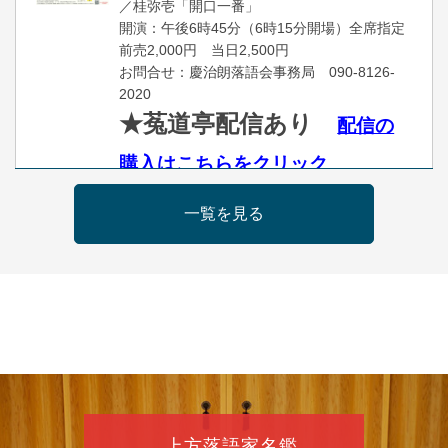
／桂弥壱「開口一番」
開演：午後6時45分（6時15分開場）全席指定
前売2,000円 当日2,500円
お問合せ：慶治朗落語会事務局 090-8126-
2020
★菟道亭配信あり
配信の
購入はこちらをクリック
一覧を見る
8
月
11
日（火）
昼
昼席：番組案内
桂九寿玉／桂弥太郎／桂かい枝※／けんたと
ももえ（音曲漫才）※／笑福亭三喬／桂米平
～仲入～桂咲之輔／林家染団治／キタノ大地
（マジック）／笑福亭松枝（※…配信はござ
いません）
★菟道亭
配信あり
上方落語家名鑑