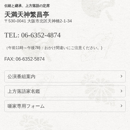
開演：午後6時（5時30分開場）全席指定
伝統と継承、上方落語の定席
前売3,500円 当日4,000円
天満天神繁昌亭
お問合せ：FANYチケット 0570-550-
〒530-0041 大阪市北区天神橋2-1-34
100(10:00～19:00受付)
TEL: 06-6352-4874
（午前11時～午後7時：おかけ間違いにご注意ください。)
FAX: 06-6352-5874
公演番組案内
上方落語家名鑑
噺家専用フォーム