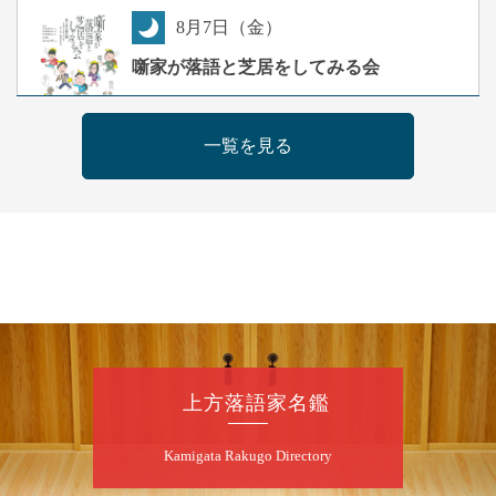
8
月
7
日（金）
夜
噺家が落語と芝居をしてみる会
桂米之助／桂団治郎／桂弥太郎／桂米舞／是
常祐美
一覧を見る
開演：午後6時30分（6時開場）全席指定
前売3,500円 当日4,000円
お問合せ：米朝事務所 06-6365-8281（平日
10時～18時）
★菟道亭配信あり
配信の購
入はこちらをクリック
8
月
8
日（土）
朝
第2回 智之介・力造 二人会
上方落語家名鑑
笑福亭智之介「昭和任侠伝」「天王寺詣り」
Kamigata Rakugo Directory
／桂力造「桃太郎」「本膳」／桂二豆「開口
一番」