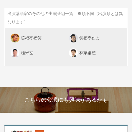
出演落語家のその他の出演番組一覧 ※順不同（出演順とは異
なります）
笑福亭福笑
笑福亭たま
桂米左
林家染雀
こちらの公演にも興味があるかも