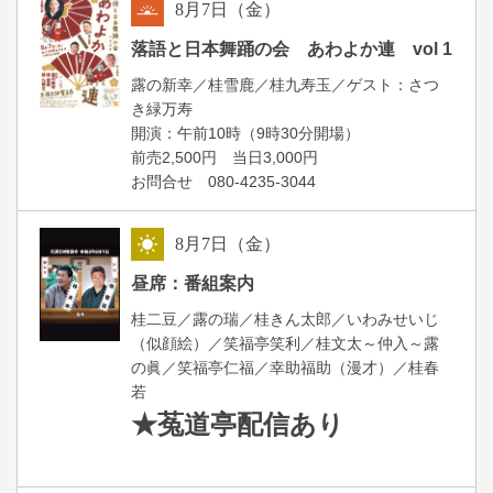
8
月
7
日（金）
朝
落語と日本舞踊の会 あわよか連 vol 1
露の新幸／桂雪鹿／桂九寿玉／ゲスト：さつ
き緑万寿
開演：午前10時（9時30分開場）
前売2,500円 当日3,000円
お問合せ 080-4235-3044
8
月
7
日（金）
昼
昼席：番組案内
桂二豆／露の瑞／桂きん太郎／いわみせいじ
（似顔絵）／笑福亭笑利／桂文太～仲入～露
の眞／笑福亭仁福／幸助福助（漫才）／桂春
若
★菟道亭
配信あり