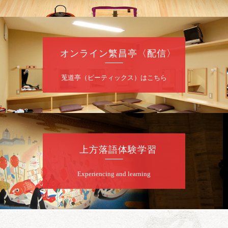
開場
開演：午前10時（9時30分
）
前売2,000円 当日 2,500円
お問合せ：智之介・力造 二人会事務局 090-
7762-6268
オンライン繁昌亭〈配信〉
8
月
8
日（土）
莵道亭（ピーティックス）はこちら
昼
昼席：番組案内
桂九寿玉／露の瑞／桂きん太郎／いわみせい
じ（似顔絵）／桂米之助／桂文太～仲入～露
の眞／笑福亭仁福／幸助福助（漫才）／桂春
若
上方落語体験学習
★菟道亭
配信あり
Experiencing and learning
8
月
8
日（土）
夜
小痴楽・三語のさるごりら落語会 2026
桂三語／柳亭小痴楽 他