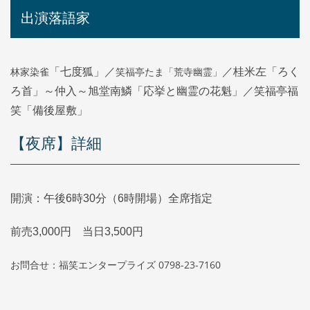
出演落語家
林家染雀
笑福亭たま「荒寺幽霊」
「七度狐」／
／桂米左「ろく
ろ首」～仲入～旭堂南鱗「応挙と幽霊の花魁」／笑福亭福
笑「備後屋敷」
【夜席】詳細
開演：午後6時30分（6時開場）全席指定
前売3,000円 当日3,500円
お問合せ：福笑エンタープライズ
0798-23-7160