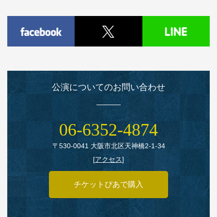
公演についてのお問い合わせ
06‑6352‑4874
〒530‑0041 大阪市北区天神橋2‑1‑34
[
アクセス
]
チケットぴあで購入