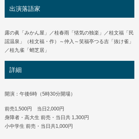
出演落語家
露の眞「みかん屋」／桂春雨「悋気の独楽」／桂文福「民
謡温泉」（桂文福・作）～仲入～笑福亭つる吉「抜け雀」
／桂九雀「蛸芝居」
詳細
開演：午後6時（5時30分開場）
前売1,500円 当日2,000円
身障者・高大生 前売・当日共 1,300円
小中学生 前売・当日共1,000円