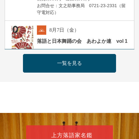
お問合せ：文之助事務局 0721-23-2331（留
守電対応）
8
月
7
日（金）
朝
落語と日本舞踊の会 あわよか連 vol 1
露の新幸／桂雪鹿／桂九寿玉／ゲスト：さつ
き緑万寿
一覧を見る
開演：午前10時（9時30分開場）
前売2,500円 当日3,000円
お問合せ 080-4235-3044
8
月
7
日（金）
昼
昼席：番組案内
桂二豆／露の瑞／桂きん太郎／いわみせいじ
（似顔絵）／笑福亭笑利／桂文太～仲入～露
の眞／笑福亭仁福／幸助福助（漫才）／桂春
上方落語家名鑑
若