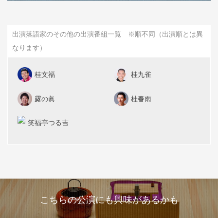
出演落語家のその他の出演番組一覧 ※順不同（出演順とは異
なります）
桂文福
桂九雀
露の眞
桂春雨
笑福亭つる吉
こちらの公演にも興味があるかも