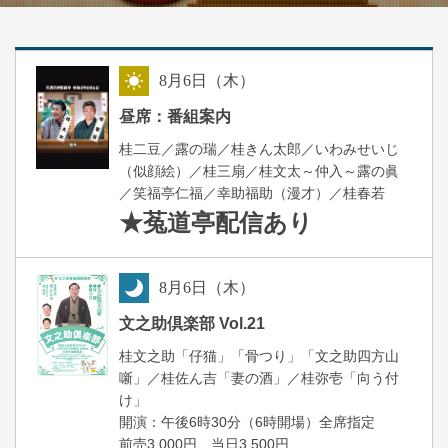
8
月
6
日（木）
昼
昼席：番組案内
桂二豆／露の瑞／桂きん太郎／いわみせいじ
（似顔絵）／桂三扇／桂文太～仲入～露の眞
／笑福亭仁福／幸助福助（漫才）／桂春若
★菟道亭
配信あり
8
月
6
日（木）
夜
文之助倶楽部 Vol.21
桂文之助「仔猫」「骨つり」「文之助四方山
噺」／桂佐ん吉「妻の酒」／桂弥壱「向う付
け」
開演：午後6時30分（6時開場）全席指定
前売3,000円 当日3,500円