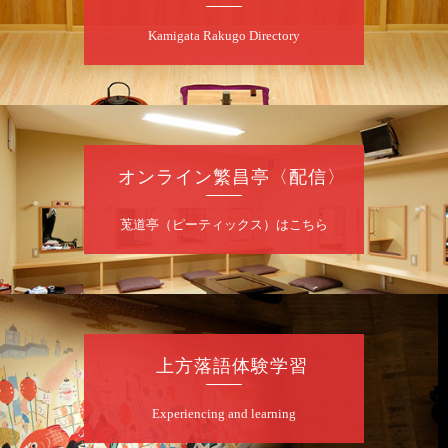
★菟道亭
配信あり
Kamigata Rakugo Directory
8
月
7
日（金）
夜
噺家が落語と芝居をしてみる会
オンライン繁昌亭〈配信〉
桂米之助／桂団治郎／桂弥太郎／桂米舞／是
常祐美
開演：午後6時30分（6時開場）全席指定
莵道亭（ピーティックス）はこちら
前売3,500円 当日4,000円
お問合せ：米朝事務所 06-6365-8281（平日
10時～18時）
★菟道亭配信あり
配信の購
入はこちらをクリック
上方落語体験学習
Experiencing and learning
8
月
8
日（土）
朝