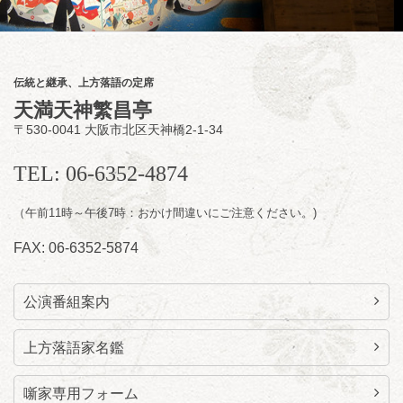
第2回 智之介・力造 二人会
笑福亭智之介「昭和任侠伝」「天王寺詣り」
／桂力造「桃太郎」「本膳」／桂二豆「開口
一番」
伝統と継承、上方落語の定席
開場
開演：午前10時（9時30分
）
天満天神繁昌亭
前売2,000円 当日 2,500円
〒530-0041 大阪市北区天神橋2-1-34
お問合せ：智之介・力造 二人会事務局 090-
7762-6268
TEL: 06-6352-4874
（午前11時～午後7時：おかけ間違いにご注意ください。)
FAX: 06-6352-5874
公演番組案内
上方落語家名鑑
噺家専用フォーム