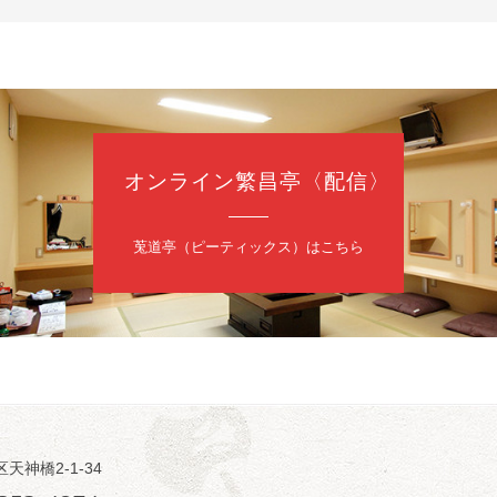
4,000円
 06-6365-8281（平日10時～18時）
配信あり
配信の購入はこちらをクリック
オンライン繁昌亭〈配信〉
日（土）
・力造 二人会
莵道亭（ピーティックス）はこちら
昭和任侠伝」「天王寺詣り」／桂力造「桃太郎」「本膳」／桂二豆「開
開場
9時30分
）
 2,500円
造 二人会事務局 090-7762-6268
日（土）
内
区天神橋2-1-34
瑞／桂きん太郎／いわみせいじ（似顔絵）／桂米之助／桂文太～仲入～