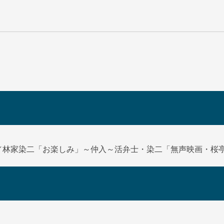
／林家染二「お楽しみ」～仲入～活弁士・染二「無声映画・桜