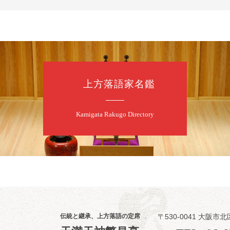
前売3,500円 当日
お問合せ：米朝事務所
★菟道亭
上方落語家名鑑
8
8
月
朝
第2回 智之介
Kamigata Rakugo Directory
笑福亭智之介「
開演：午前10時（
前売2,000円 当日
お問合せ：智之介・力
8
8
月
昼
昼席：番組案
伝統と継承、上方落語の定席
〒530-0041 大阪市北
桂九寿玉／露の