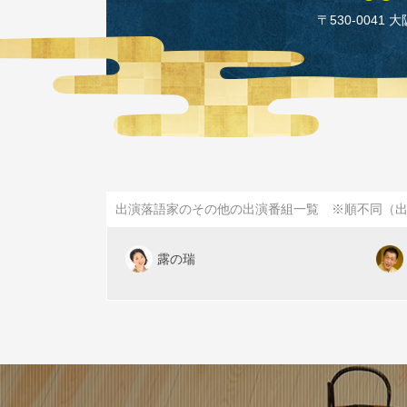
〒530‑0041 
出演落語家のその他の出演番組一覧 ※順不同（
露の瑞