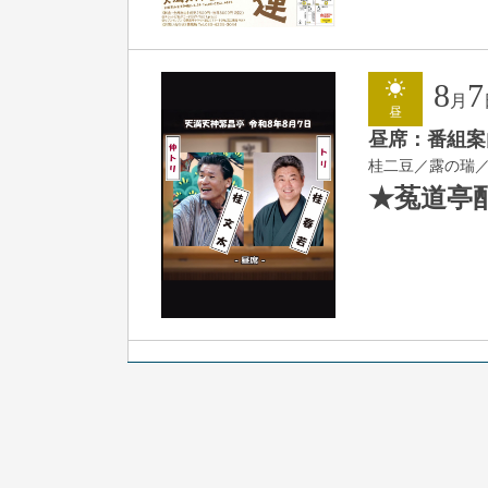
8
7
月
昼
昼席：番組案
桂二豆／露の瑞
★菟道亭
8
7
月
夜
噺家が落語と
桂米之助／桂団
開演：午後6時3