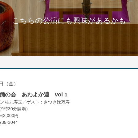
こちらの公演にも興味があるかも
日（金）
の会 あわよか連 vol 1
鹿／桂九寿玉／ゲスト：さつき緑万寿
（9時30分開場）
3,000円
35-3044