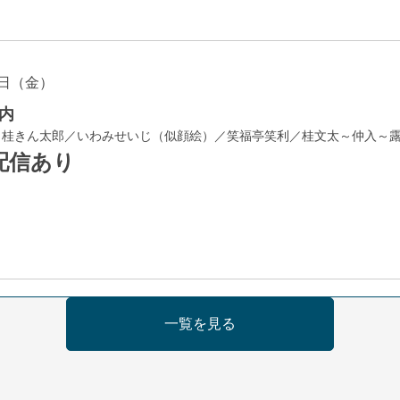
日（金）
内
／桂きん太郎／いわみせいじ（似顔絵）／笑福亭笑利／桂文太～仲入～
配信あり
日（金）
一覧を見る
芝居をしてみる会
治郎／桂弥太郎／桂米舞／是常祐美
0分（6時開場）全席指定