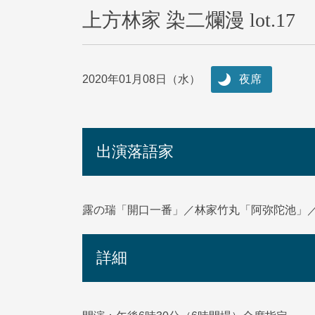
上方林家 染二爛漫 lot.17
2020年01月08日（水）
夜席
出演落語家
露の瑞「開口一番」／林家竹丸「阿弥陀池」
詳細