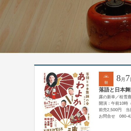
8
7
月
朝
落語と日本舞踊
露の新幸／桂雪
開演：午前10時
前売2,500円 当日
お問合せ 080-42