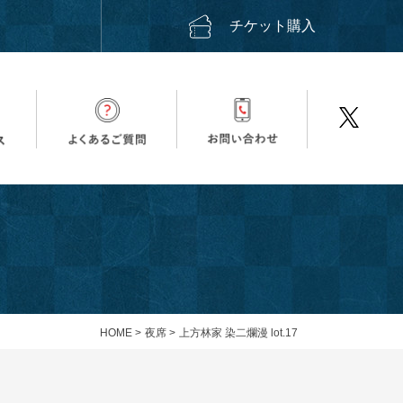
ス
チケット購入
HOME
>
夜席
>
上方林家 染二爛漫 lot.17