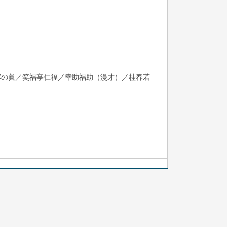
露の眞／笑福亭仁福／幸助福助（漫才）／桂春若