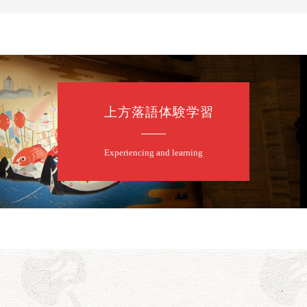
上方落語体験学習
Experiencing and learning
口一番」
露の眞／笑福亭仁福／幸助福助（漫才）／桂春若