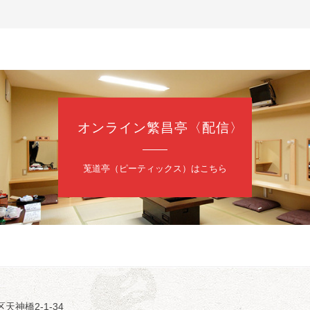
（9時30分開場）
3,000円
35-3044
オンライン繁昌亭〈配信〉
日（金）
内
莵道亭（ピーティックス）はこちら
／桂きん太郎／いわみせいじ（似顔絵）／笑福亭笑利／桂文太～仲入～
配信あり
区天神橋2-1-34