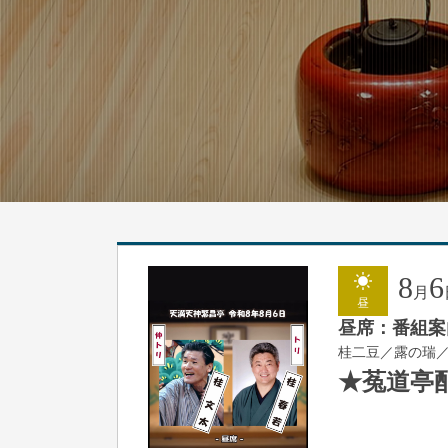
8
6
月
昼
昼席：番組案
桂二豆／露の瑞
★菟道亭