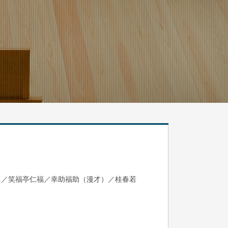
眞／笑福亭仁福／幸助福助（漫才）／桂春若