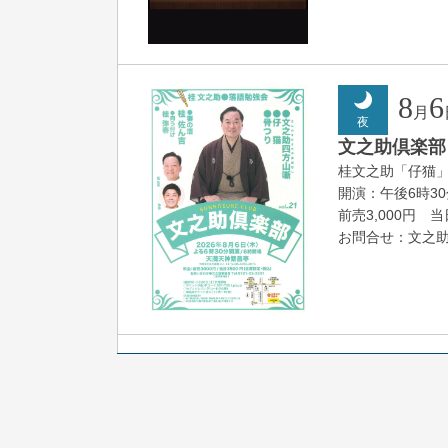
8
6
月
夜
文之助倶楽部 V
桂文之助「仔猫
開演：午後6時3
前売3,000円 当日
お問合せ：文之助事
8
7
月
朝
落語と日本舞踊
露の新幸／桂雪