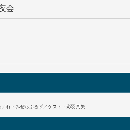
夜会
め／れ・みぜらぶるず／ゲスト：彩羽真矢