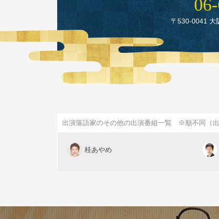
06‑
〒530‑0041 
出演落語家のその他の出演番組一覧 ※順不同（
桂あやめ