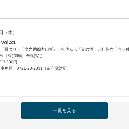
日（木）
ol.21
」「骨つり」「文之助四方山噺」／桂佐ん吉「妻の酒」／桂弥壱「向う
0分（6時開場）全席指定
3,500円
務局 0721-23-2331（留守電対応）
日（金）
一覧を見る
の会 あわよか連 vol 1
鹿／桂九寿玉／ゲスト：さつき緑万寿