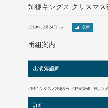
姉様キングス クリスマス
2019年12月24日（火）
夜席
番組案内
出演落語家
姉様キングス／桂あやめ／林家染雀／桂おと
詳細