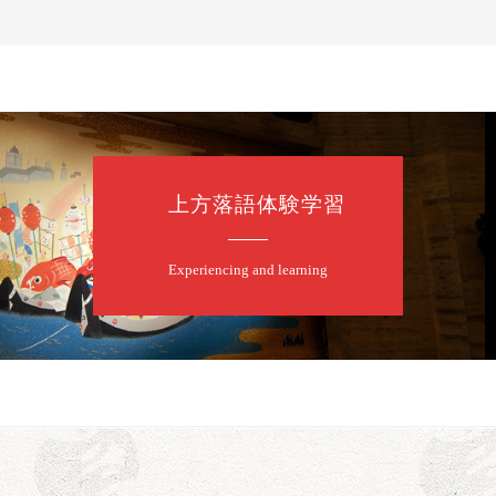
上方落語体験学習
Experiencing and learning
露の眞／笑福亭仁福／幸助福助（漫才）／桂春若