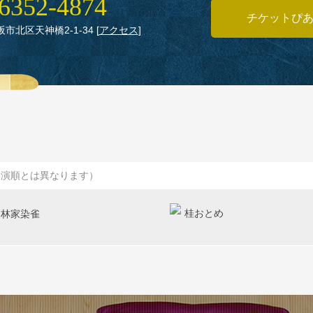
6352‑4874
チケットぴ
大阪市北区天神橋2‑1‑34
[
アクセス
]
出演順とは異なります）
桂おとめ
林家染雀