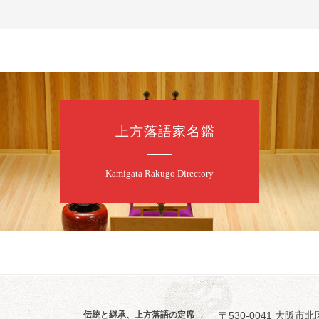
開演：午前10時
前売2,500円 当日
お問合せ 080-42
上方落語家名鑑
8
7
月
昼
昼席：番組案
Kamigata Rakugo Directory
桂二豆／露の瑞
★菟道亭
伝統と継承、上方落語の定席
〒530-0041 大阪市北