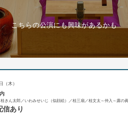
こちらの公演にも興味があるかも
日（木）
内
／桂きん太郎／いわみせいじ（似顔絵）／桂三扇／桂文太～仲入～露の
配信あり