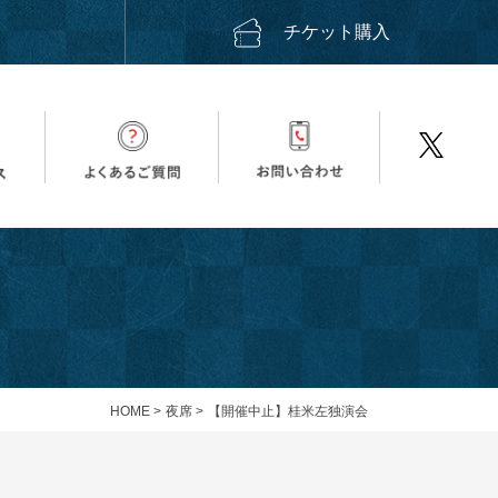
ス
チケット購入
HOME
>
夜席
>
【開催中止】桂米左独演会