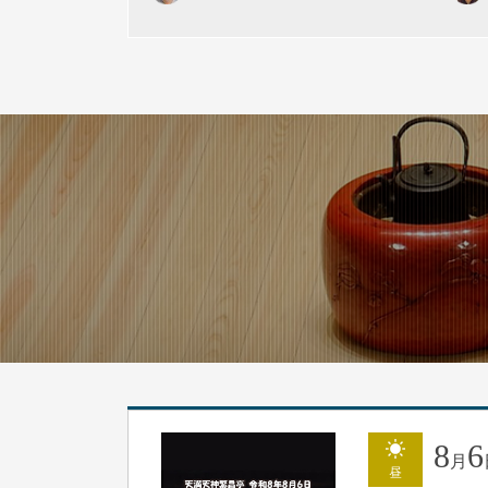
8
6
月
昼