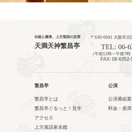
伝統と継承、上方落語の定席
〒530-0041 大阪市北
8
7
天満天神繁昌亭
月
TEL: 06-6
夜
（午前11時～午後
噺家が落語と
FAX: 06-6352-
桂米之助／桂団
開演：午後6時3
前売3,500円 当日
お問合せ：米朝事務所
繁昌亭
公演
★菟道亭
繁昌亭とは
公演番組案
繁昌亭ぐるっと！見学
料金・座席
アクセス
8
8
月
上方落語家名鑑
朝