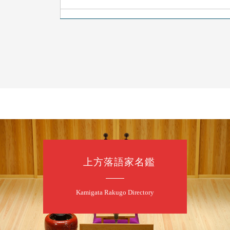
8
7
月
朝
落語と日本舞踊
露の新幸／桂雪
開演：午前10時
前売2,500円 当日
お問合せ 080-42
上方落語家名鑑
8
7
月
昼
昼席：番組案
Kamigata Rakugo Directory
桂二豆／露の瑞
★菟道亭