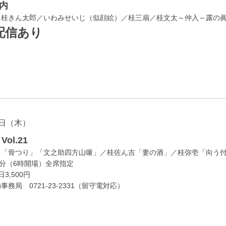
内
／桂きん太郎／いわみせいじ（似顔絵）／桂三扇／桂文太～仲入～露の
配信あり
日（木）
ol.21
」「骨つり」「文之助四方山噺」／桂佐ん吉「妻の酒」／桂弥壱「向う
0分（6時開場）全席指定
3,500円
務局 0721-23-2331（留守電対応）