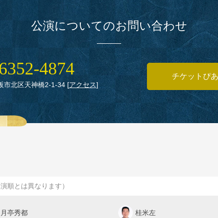
公演についてのお問い合わせ
6352‑4874
チケットぴ
大阪市北区天神橋2‑1‑34
[
アクセス
]
出演順とは異なります）
月亭秀都
桂米左