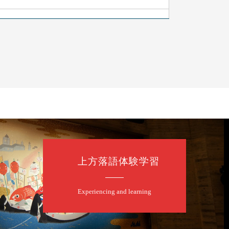
上方落語体験学習
Experiencing and learning
露の眞／笑福亭仁福／幸助福助（漫才）／桂春若