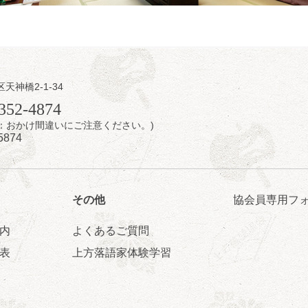
区天神橋2-1-34
日（金）
352-4874
7時：おかけ間違いにご注意ください。)
芝居をしてみる会
5874
治郎／桂弥太郎／桂米舞／是常祐美
0分（6時開場）全席指定
4,000円
 06-6365-8281（平日10時～18時）
その他
協会員専用フ
配信あり
配信の購入はこちらをクリック
内
よくあるご質問
表
上方落語家体験学習
日（土）