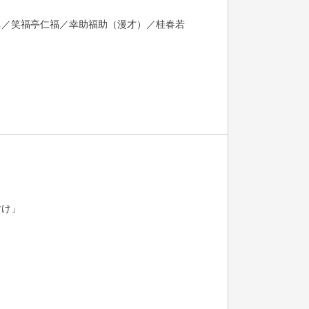
眞／笑福亭仁福／幸助福助（漫才）／桂春若
付け」