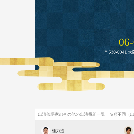
06‑
〒530‑0041 
出演落語家のその他の出演番組一覧 ※順不同（
桂力造