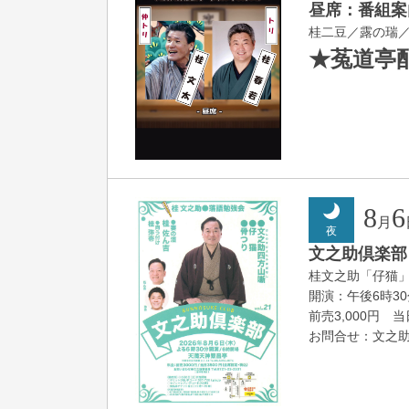
昼席：番組案
桂二豆／露の瑞
★菟道亭
8
6
月
夜
文之助倶楽部 V
桂文之助「仔猫
開演：午後6時3
前売3,000円 当日
お問合せ：文之助事