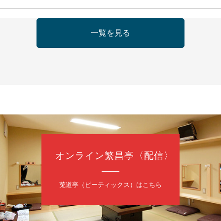
日（金）
一覧を見る
の会 あわよか連 vol 1
鹿／桂九寿玉／ゲスト：さつき緑万寿
（9時30分開場）
3,000円
35-3044
オンライン繁昌亭〈配信〉
日（金）
内
莵道亭（ピーティックス）はこちら
／桂きん太郎／いわみせいじ（似顔絵）／笑福亭笑利／桂文太～仲入～
配信あり