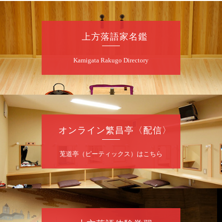
8
月
8
日（土）
朝
第2回 智之介・力造 二人会
上方落語家名鑑
笑福亭智之介「昭和任侠伝」「天王寺詣り」
Kamigata Rakugo Directory
／桂力造「桃太郎」「本膳」／桂二豆「開口
一番」
開場
開演：午前10時（9時30分
）
前売2,000円 当日 2,500円
お問合せ：智之介・力造 二人会事務局 090-
7762-6268
オンライン繁昌亭〈配信〉
8
月
8
日（土）
莵道亭（ピーティックス）はこちら
昼
昼席：番組案内
桂九寿玉／露の瑞／桂きん太郎／いわみせい
じ（似顔絵）／桂米之助／桂文太～仲入～露
の眞／笑福亭仁福／幸助福助（漫才）／桂春
若