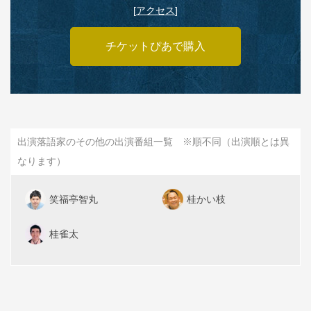
[
アクセス
]
チケットぴあで購入
出演落語家のその他の出演番組一覧 ※順不同（出演順とは異
なります）
笑福亭智丸
桂かい枝
桂雀太