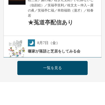
（似顔絵）／笑福亭笑利／桂文太～仲入～露
の眞／笑福亭仁福／幸助福助（漫才）／桂春
若
★菟道亭
配信あり
8
月
7
日（金）
夜
噺家が落語と芝居をしてみる会
桂米之助／桂団治郎／桂弥太郎／桂米舞／是
常祐美
一覧を見る
開演：午後6時30分（6時開場）全席指定
前売3,500円 当日4,000円
お問合せ：米朝事務所 06-6365-8281（平日
10時～18時）
★菟道亭配信あり
配信の購
入はこちらをクリック