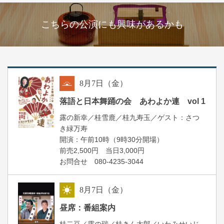
こちらの公演にも興味があるかも
8
月
7
日（金）
朝
落語と日本舞踊の会 あわよか連 vol 1
露の新幸／桂雪鹿／桂九寿玉／ゲスト：さつ
き緑万寿
開演：午前10時（9時30分開場）
前売2,500円 当日3,000円
お問合せ 080-4235-3044
8
月
7
日（金）
昼
昼席：番組案内
桂二豆／露の瑞／桂きん太郎／いわみせいじ