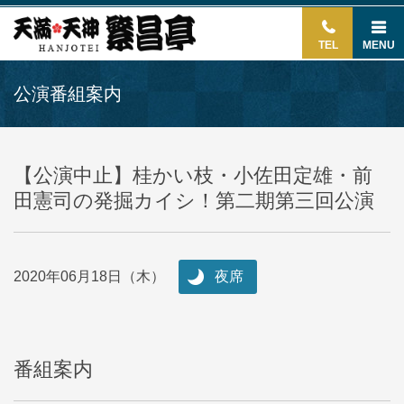
TEL
MENU
公演番組案内
【公演中止】桂かい枝・小佐田定雄・前
田憲司の発掘カイシ！第二期第三回公演
2020年06月18日（木）
夜席
番組案内