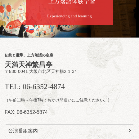
上方落語体験学習
★菟道亭
配信あり
Experiencing and learning
8
月
8
日（土）
夜
小痴楽・三語のさるごりら落語会 2026
桂三語／柳亭小痴楽 他
開演：午後6時（5時30分開場）全席指定
伝統と継承、上方落語の定席
前売3,500円 当日4,000円
天満天神繁昌亭
お問合せ：FANYチケット 0570-550-
〒530-0041 大阪市北区天神橋2-1-34
100(10:00～19:00受付)
TEL: 06-6352-4874
（午前11時～午後7時：おかけ間違いにご注意ください。)
FAX: 06-6352-5874
公演番組案内