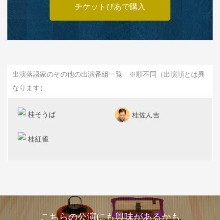
チケットぴあで購入
出演落語家のその他の出演番組一覧 ※順不同（出演順とは異
なります）
桂そうば
桂佐ん吉
桂紅雀
こちらの公演にも興味があるかも