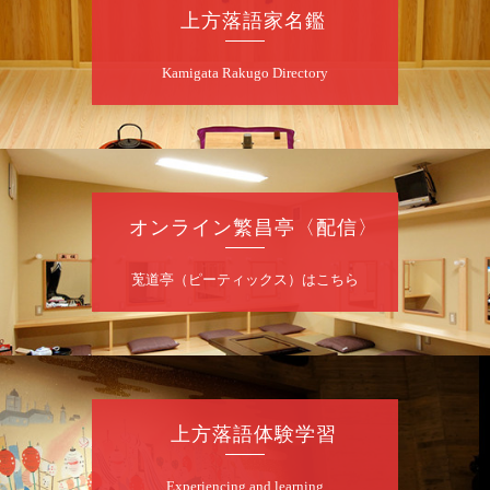
上方落語家名鑑
8
月
10
日（月）
Kamigata Rakugo Directory
昼
昼席：番組案内
桂九寿玉／桂弥太郎／桂かい枝※／けんたと
ももえ（音曲漫才）※／笑福亭三喬／桂米二
～仲入～桂咲之輔／林家染団治／渡辺あきら
（ジャグリング）／笑福亭松枝（※…配信は
ございません）
オンライン繁昌亭〈配信〉
★菟道亭
配信あり
莵道亭（ピーティックス）はこちら
8
月
10
日（月）
夜
桂慶治朗 月例奮闘落語会 八月席
桂慶治朗「鉄砲勇助」「植木屋娘」ほか一席
上方落語体験学習
／桂弥壱「開口一番」
開演：午後6時45分（6時15分開場）全席指定
Experiencing and learning