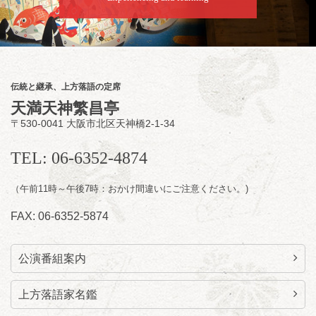
前売2,000円 当日2,500円
お問合せ：慶治朗落語会事務局 090-8126-
2020
★菟道亭配信あり
配信の
購入はこちらをクリック
伝統と継承、上方落語の定席
天満天神繁昌亭
〒530-0041 大阪市北区天神橋2-1-34
8
月
11
日（火）
昼
昼席：番組案内
TEL: 06-6352-4874
桂九寿玉／桂弥太郎／桂かい枝※／けんたと
（午前11時～午後7時：おかけ間違いにご注意ください。)
ももえ（音曲漫才）※／笑福亭三喬／桂米平
～仲入～桂咲之輔／林家染団治／キタノ大地
FAX: 06-6352-5874
（マジック）／笑福亭松枝（※…配信はござ
いません）
★菟道亭
配信あり
公演番組案内
上方落語家名鑑