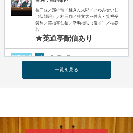
昼席：番組案内
桂二豆／露の瑞／桂きん太郎／いわみせいじ
（似顔絵）／桂三扇／桂文太～仲入～笑福亭
笑利／笑福亭仁福／幸助福助（漫才）／桂春
若
★菟道亭
配信あり
8
月
9
日（日）
夜
らららのらくご会④
一覧を見る
桂雀太「まんじゅうこわい」／桂三度「青
菜」／桂三実「ミュージック野菜ステーショ
ン」／桂九ノ一「胴乱の幸助」／代走みつく
に「なんのこっちゃねんあれこれ」
開演：午後6時（5時30分開場）全席指定
前売3,000円 当日3,500円
お問合せ：らららのらくご会予約事務局
090-6976-1777 email：
lalalanorakugo@gmail.com