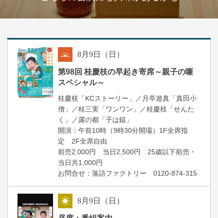
8
月
9
日（日）
朝
第98回 桂慶枝の早起き寄席～親子の噺
スペシャル～
桂慶枝「KCストーリー」／月亭遊真「真田小
僧」／桂三実「ワンワン」／桂慶枝「せんた
く」／露の都「子は鎹」
開演：午前10時（9時30分開場）1F全席指
定 2F全席自由
前売2,000円 当日2,500円 25歳以下前売・
当日共1,000円
お問合せ：落語ファクトリー 0120-874-315
8
月
9
日（日）
昼