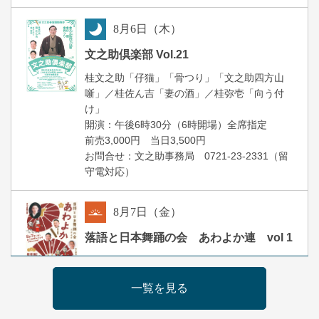
8
月
6
日（木）
夜
文之助倶楽部 Vol.21
桂文之助「仔猫」「骨つり」「文之助四方山
噺」／桂佐ん吉「妻の酒」／桂弥壱「向う付
け」
開演：午後6時30分（6時開場）全席指定
前売3,000円 当日3,500円
お問合せ：文之助事務局 0721-23-2331（留
守電対応）
8
月
7
日（金）
朝
落語と日本舞踊の会 あわよか連 vol 1
露の新幸／桂雪鹿／桂九寿玉／ゲスト：さつ
き緑万寿
一覧を見る
開演：午前10時（9時30分開場）
前売2,500円 当日3,000円