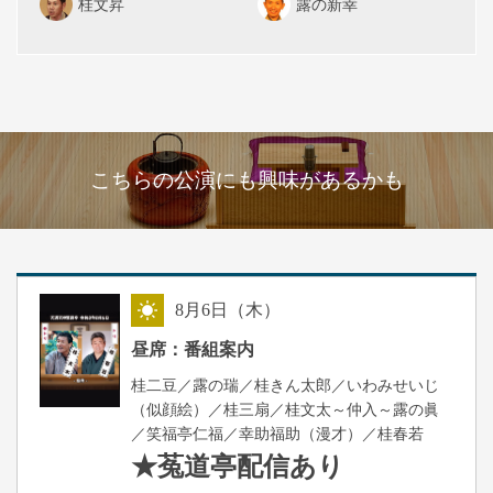
桂文昇
露の新幸
こちらの公演にも興味があるかも
8
月
6
日（木）
昼
昼席：番組案内
桂二豆／露の瑞／桂きん太郎／いわみせいじ
（似顔絵）／桂三扇／桂文太～仲入～露の眞
／笑福亭仁福／幸助福助（漫才）／桂春若
★菟道亭
配信あり