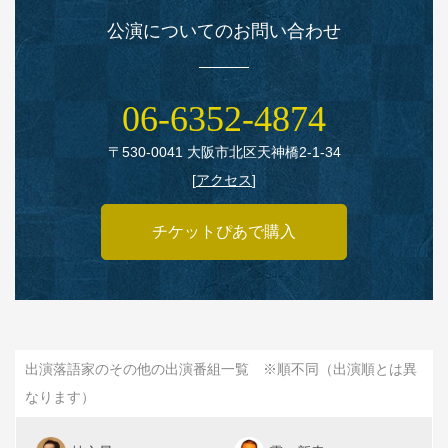
公演についてのお問い合わせ
06‑6352‑4874
〒530‑0041 大阪市北区天神橋2‑1‑34
[
アクセス
]
チケットぴあで購入
出演落語家のその他の出演番組一覧 ※順不同（出演順とは異
なります）