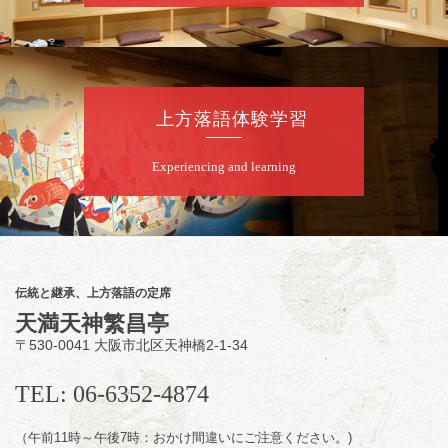
お問合せ：米朝事務所 06-6365-8281（平日
10時～18時）
★菟道亭配信あり
配信の購
入はこちらをクリック
上方落語体験学習
Experiencing and learning
8
月
8
日（土）
朝
第2回 智之介・力造 二人会
笑福亭智之介「昭和任侠伝」「天王寺詣り」
／桂力造「桃太郎」「本膳」／桂二豆「開口
一番」
伝統と継承、上方落語の定席
開場
開演：午前10時（9時30分
）
天満天神繁昌亭
前売2,000円 当日 2,500円
〒530-0041 大阪市北区天神橋2-1-34
お問合せ：智之介・力造 二人会事務局 090-
7762-6268
TEL: 06-6352-4874
（午前11時～午後7時：おかけ間違いにご注意ください。)