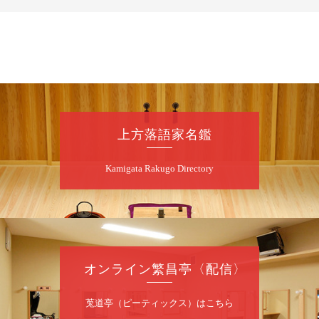
お問合せ 080-4235-3044
8
月
7
日（金）
昼
昼席：番組案内
桂二豆／露の瑞／桂きん太郎／いわみせいじ
（似顔絵）／笑福亭笑利／桂文太～仲入～露
の眞／笑福亭仁福／幸助福助（漫才）／桂春
上方落語家名鑑
若
★菟道亭
配信あり
Kamigata Rakugo Directory
8
月
7
日（金）
夜
噺家が落語と芝居をしてみる会
オンライン繁昌亭〈配信〉
桂米之助／桂団治郎／桂弥太郎／桂米舞／是
常祐美
開演：午後6時30分（6時開場）全席指定
莵道亭（ピーティックス）はこちら
前売3,500円 当日4,000円