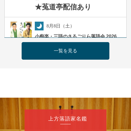
★菟道亭
配信あり
8
月
8
日（土）
夜
小痴楽・三語のさるごりら落語会 2026
桂三語／柳亭小痴楽 他
一覧を見る
開演：午後6時（5時30分開場）全席指定
前売3,500円 当日4,000円
お問合せ：FANYチケット 0570-550-
100(10:00～19:00受付)
8
月
9
日（日）
朝
第98回 桂慶枝の早起き寄席～親子の噺
スペシャル～
桂慶枝「KCストーリー」／月亭遊真「真田小
上方落語家名鑑
僧」／桂三実「ワンワン」／桂慶枝「せんた
く」／露の都「子は鎹」