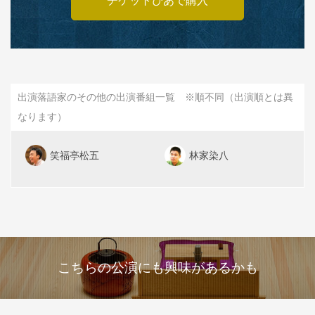
チケットぴあで購入
出演落語家のその他の出演番組一覧 ※順不同（出演順とは異
なります）
笑福亭松五
林家染八
こちらの公演にも興味があるかも