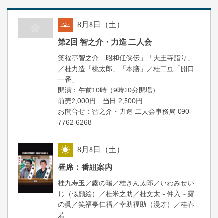
8
月
8
日（土）
朝
第2回 智之介・力造 二人会
笑福亭智之介「昭和任侠伝」「天王寺詣り」
／桂力造「桃太郎」「本膳」／桂二豆「開口
一番」
開場
開演：午前10時（9時30分
）
前売2,000円 当日 2,500円
お問合せ：智之介・力造 二人会事務局 090-
7762-6268
8
月
8
日（土）
昼
昼席：番組案内
桂九寿玉／露の瑞／桂きん太郎／いわみせい
じ（似顔絵）／桂米之助／桂文太～仲入～露
の眞／笑福亭仁福／幸助福助（漫才）／桂春
若