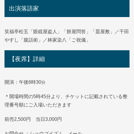
出演落語家
笑福亭松五「眼鏡屋盗人」「餅屋問答」「皿屋敷」／千田
やすし「腹話術」／林家染八「ご祝儀」
【夜席】詳細
分
開演：午後6時30
＊開場時間の5時45分より、チケットに記載されている整
理番号順にご入場いただきます
前売2,500円 当日3,000円
お問合せ ：ショウゴイズム メール