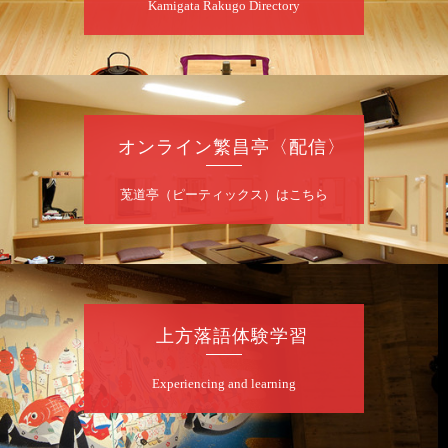
Kamigata Rakugo Directory
開演：午前10時（9時30分開場）1F全席指
定 2F全席自由
前売2,000円 当日2,500円 25歳以下前売・
当日共1,000円
お問合せ：落語ファクトリー 0120-874-315
オンライン繁昌亭〈配信〉
8
月
9
日（日）
昼
昼席：番組案内
莵道亭（ピーティックス）はこちら
桂二豆／露の瑞／桂きん太郎／いわみせいじ
（似顔絵）／桂三扇／桂文太～仲入～笑福亭
笑利／笑福亭仁福／幸助福助（漫才）／桂春
若
★菟道亭
配信あり
上方落語体験学習
8
月
9
日（日）
Experiencing and learning
夜
らららのらくご会④