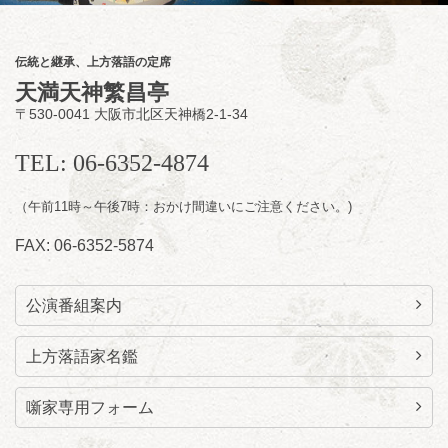
桂雀太「まんじゅうこわい」／桂三度「青
菜」／桂三実「ミュージック野菜ステーショ
ン」／桂九ノ一「胴乱の幸助」／代走みつく
伝統と継承、上方落語の定席
に「なんのこっちゃねんあれこれ」
天満天神繁昌亭
開演：午後6時（5時30分開場）全席指定
〒530-0041 大阪市北区天神橋2-1-34
前売3,000円 当日3,500円
お問合せ：らららのらくご会予約事務局
TEL: 06-6352-4874
090-6976-1777 email：
lalalanorakugo@gmail.com
（午前11時～午後7時：おかけ間違いにご注意ください。)
FAX: 06-6352-5874
公演番組案内
上方落語家名鑑
噺家専用フォーム