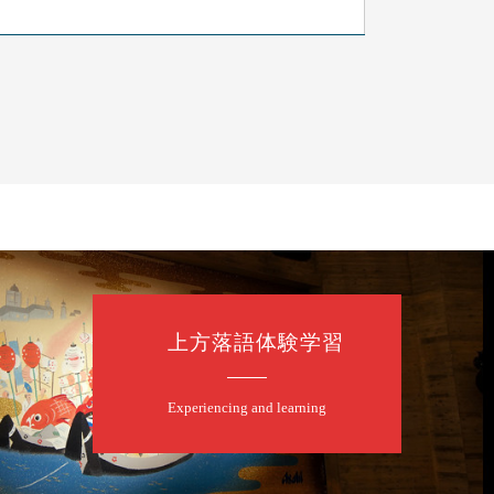
上方落語体験学習
たく」／露の都「子は鎹」
Experiencing and learning