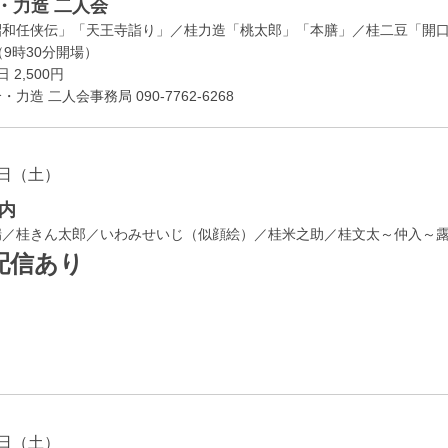
・力造 二人会
昭和任侠伝」「天王寺詣り」／桂力造「桃太郎」「本膳」／桂二豆「開
開場
9時30分
）
 2,500円
造 二人会事務局 090-7762-6268
日（土）
内
瑞／桂きん太郎／いわみせいじ（似顔絵）／桂米之助／桂文太～仲入～
配信あり
日（土）