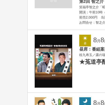
第2回 智之介
笑福亭智之介「
開演：午前10時（
前売2,000円 当日
お問合せ：智之介・力
8
8
月
昼
昼席：番組案
桂九寿玉／露の
★菟道亭
8
8
月