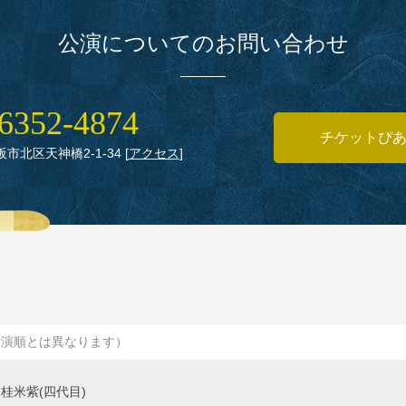
公演についてのお問い合わせ
6352‑4874
チケットぴ
大阪市北区天神橋2‑1‑34
[
アクセス
]
出演順とは異なります）
桂米紫(四代目)