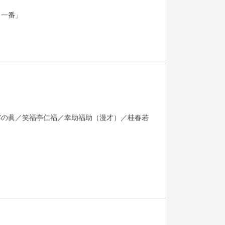
口一番」
露の眞／笑福亭仁福／幸助福助（漫才）／桂春若