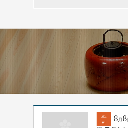
8
8
月
朝