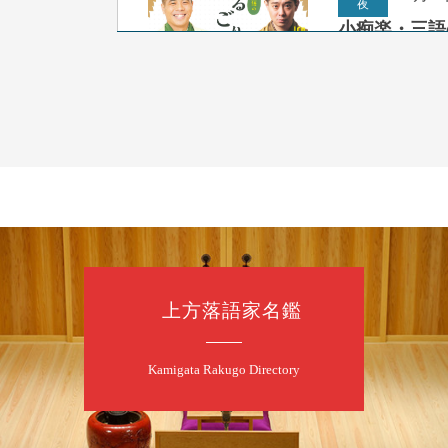
夜
小痴楽・三語
桂三語／柳亭小
開演：午後6時（
前売3,500円 当日
お問合せ：FANYチケ
8
9
月
朝
第98回 桂
上方落語家名鑑
桂慶枝「KCス
開演：午前10時
前売2,000円 当
Kamigata Rakugo Directory
お問合せ：落語ファク