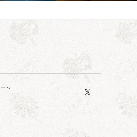
亭笑利／笑福亭仁福／幸助福助（漫才）／桂春若
ォーム
ン」／桂九ノ一「胴乱の幸助」／代走みつくに