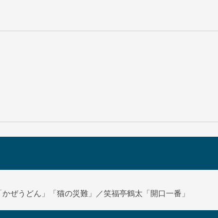
「かぜうどん」「猫の災難」／笑福亭鶴太「開口一番」