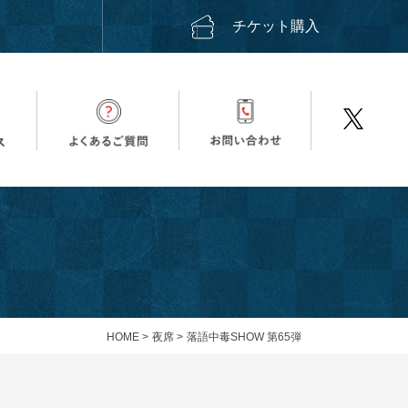
ス
チケット購入
HOME
>
夜席
>
落語中毒SHOW 第65弾