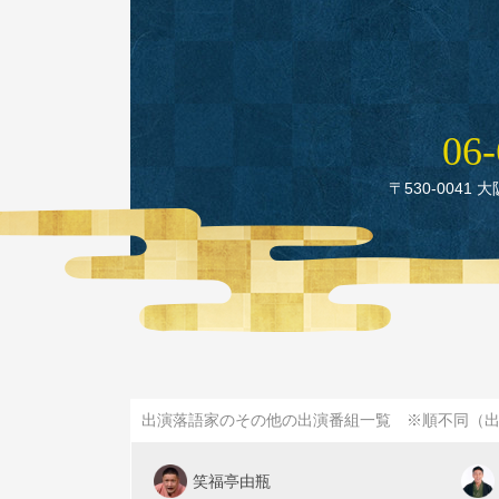
06‑
〒530‑0041 
出演落語家のその他の出演番組一覧 ※順不同（
笑福亭由瓶