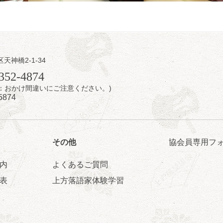
日（日）
内
区天神橋2-1-34
／桂きん太郎／いわみせいじ（似顔絵）／桂三扇／桂文太～仲入～笑福
352-4874
配信あり
7時：おかけ間違いにご注意ください。)
5874
その他
協会員専用フ
内
よくあるご質問
日（日）
表
上方落語家体験学習
ご会④
ゅうこわい」／桂三度「青菜」／桂三実「ミュージック野菜ステーショ
ゃねんあれこれ」