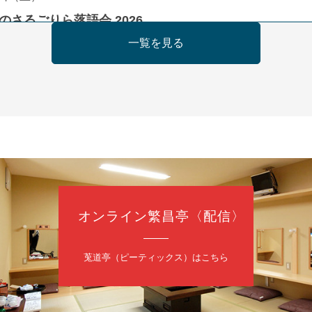
のさるごりら落語会 2026
痴楽 他
一覧を見る
5時30分開場）全席指定
4,000円
ット 0570-550-100(10:00～19:00受付)
日（日）
慶枝の早起き寄席～親子の噺スペシャル～
オンライン繁昌亭〈配信〉
トーリー」／月亭遊真「真田小僧」／桂三実「ワンワン」／桂慶枝「せん
（9時30分開場）1F全席指定 2F全席自由
日2,500円 25歳以下前売・当日共1,000円
莵道亭（ピーティックス）はこちら
トリー 0120-874-315