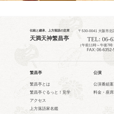
8
9
月
昼
昼席：番組案
伝統と継承、上方落語の定席
〒530-0041 大阪市北
桂二豆／露の瑞
天満天神繁昌亭
TEL: 06-6
★菟道亭
（午前11時～午後
FAX: 06-6352-
繁昌亭
公演
繁昌亭とは
公演番組案
8
9
月
夜
繁昌亭ぐるっと！見学
料金・座席
らららのらく
アクセス
桂雀太「まんじ
上方落語家名鑑
「なんのこっち