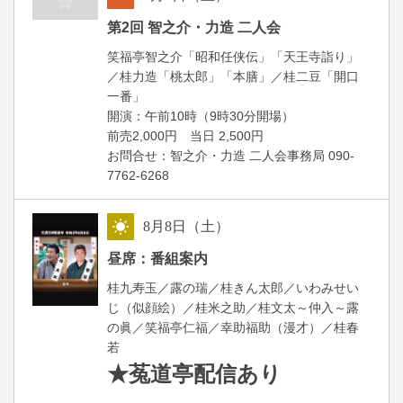
朝
第2回 智之介・力造 二人会
笑福亭智之介「昭和任侠伝」「天王寺詣り」
／桂力造「桃太郎」「本膳」／桂二豆「開口
一番」
開場
開演：午前10時（9時30分
）
前売2,000円 当日 2,500円
お問合せ：智之介・力造 二人会事務局 090-
7762-6268
8
月
8
日（土）
昼
昼席：番組案内
桂九寿玉／露の瑞／桂きん太郎／いわみせい
じ（似顔絵）／桂米之助／桂文太～仲入～露
の眞／笑福亭仁福／幸助福助（漫才）／桂春
若
★菟道亭
配信あり