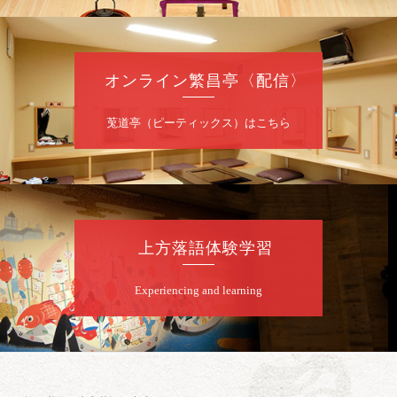
当日共1,000円
お問合せ：落語ファクトリー 0120-874-315
オンライン繁昌亭〈配信〉
8
月
9
日（日）
昼
昼席：番組案内
莵道亭（ピーティックス）はこちら
桂二豆／露の瑞／桂きん太郎／いわみせいじ
（似顔絵）／桂三扇／桂文太～仲入～笑福亭
笑利／笑福亭仁福／幸助福助（漫才）／桂春
若
★菟道亭
配信あり
上方落語体験学習
8
月
9
日（日）
Experiencing and learning
夜
らららのらくご会④
桂雀太「まんじゅうこわい」／桂三度「青
菜」／桂三実「ミュージック野菜ステーショ
ン」／桂九ノ一「胴乱の幸助」／代走みつく