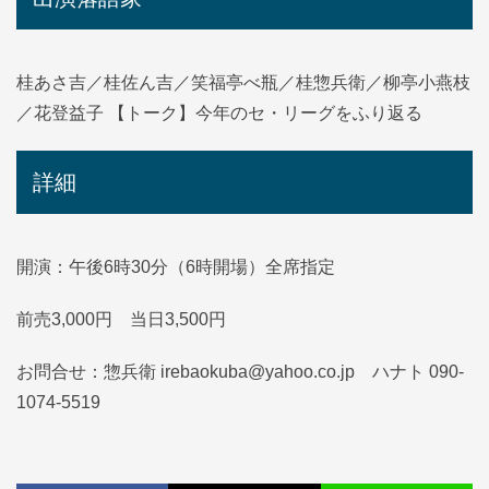
桂あさ吉／桂佐ん吉／笑福亭べ瓶／桂惣兵衛／柳亭小燕枝
／花登益子 【トーク】今年のセ・リーグをふり返る
詳細
開演：午後6時30分（6時開場）全席指定
前売3,000円 当日3,500円
お問合せ：惣兵衛 irebaokuba@yahoo.co.jp ハナト 090-
1074-5519