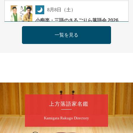
8
月
8
日（土）
夜
小痴楽・三語のさるごりら落語会 2026
桂三語／柳亭小痴楽 他
一覧を見る
開演：午後6時（5時30分開場）全席指定
前売3,500円 当日4,000円
お問合せ：FANYチケット 0570-550-
100(10:00～19:00受付)
8
月
9
日（日）
朝
第98回 桂慶枝の早起き寄席～親子の噺
スペシャル～
桂慶枝「KCストーリー」／月亭遊真「真田小
上方落語家名鑑
僧」／桂三実「ワンワン」／桂慶枝「せんた
く」／露の都「子は鎹」
Kamigata Rakugo Directory
開演：午前10時（9時30分開場）1F全席指
定 2F全席自由
前売2,000円 当日2,500円 25歳以下前売・