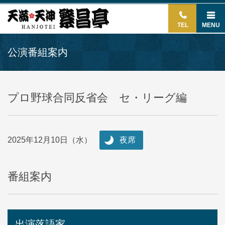
TEL
MENU
公演番組案内
プロ野球合同反省会 セ・リーグ編
2025年12月10日（水）
夜席
番組案内
出演落語家