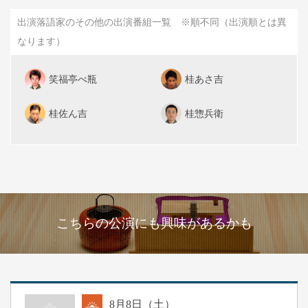
出演落語家のその他の出演番組一覧 ※順不同（出演順とは異
なります）
笑福亭べ瓶
桂あさ吉
桂佐ん吉
桂惣兵衛
こちらの公演にも興味があるかも
8
月
8
日（土）