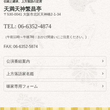
伝統と継承、上方落語の定席
に「なんのこっちゃねんあれこれ」
天満天神繁昌亭
開演：午後6時（5時30分開場）全席指定
〒530-0041 大阪市北区天神橋2-1-34
前売3,000円 当日3,500円
お問合せ：らららのらくご会予約事務局
TEL: 06-6352-4874
090-6976-1777 email：
lalalanorakugo@gmail.com
（午前11時～午後7時：おかけ間違いにご注意ください。)
FAX: 06-6352-5874
公演番組案内
上方落語家名鑑
噺家専用フォーム