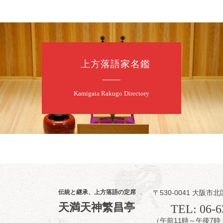
8
9
月
朝
第98回 桂
上方落語家名鑑
桂慶枝「KCス
開演：午前10時
前売2,000円 当
Kamigata Rakugo Directory
お問合せ：落語ファク
8
9
月
昼
昼席：番組案
伝統と継承、上方落語の定席
〒530-0041 大阪市北
桂二豆／露の瑞
天満天神繁昌亭
TEL: 06-6
★菟道亭
（午前11時～午後