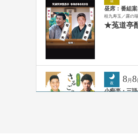
昼
昼席：番組案
桂九寿玉／露の
★菟道亭
8
8
月
夜
小痴楽・三語
桂三語／柳亭小
開演：午後6時（
前売3,500円 当日
お問合せ：FANYチケ