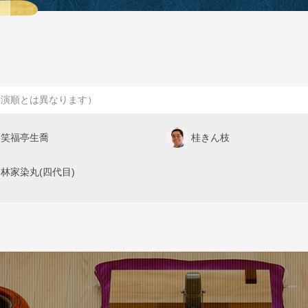
出演順とは異なります）
笑福亭生喬
桂きん枝
林家染丸(四代目)