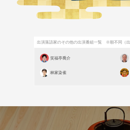
出演落語家のその他の出演番組一覧 ※順不同（
笑福亭喬介
林家染雀