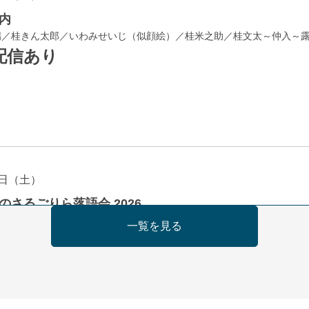
内
瑞／桂きん太郎／いわみせいじ（似顔絵）／桂米之助／桂文太～仲入～
配信あり
日（土）
のさるごりら落語会 2026
痴楽 他
一覧を見る
5時30分開場）全席指定
4,000円
ット 0570-550-100(10:00～19:00受付)