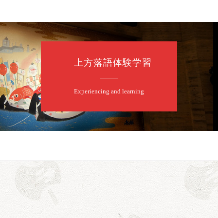
上方落語体験学習
たく」／露の都「子は鎹」
Experiencing and learning
亭笑利／笑福亭仁福／幸助福助（漫才）／桂春若