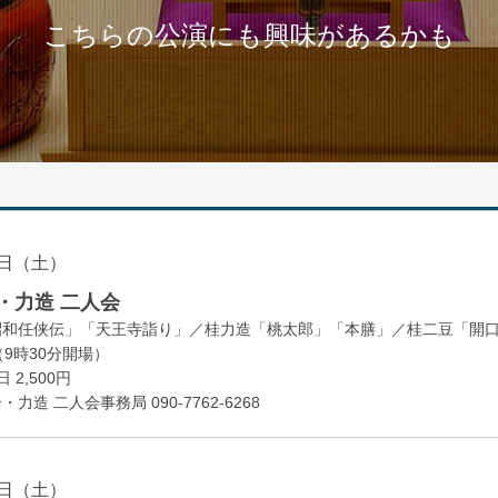
こちらの公演にも興味があるかも
日（土）
・力造 二人会
昭和任侠伝」「天王寺詣り」／桂力造「桃太郎」「本膳」／桂二豆「開
開場
9時30分
）
 2,500円
造 二人会事務局 090-7762-6268
日（土）