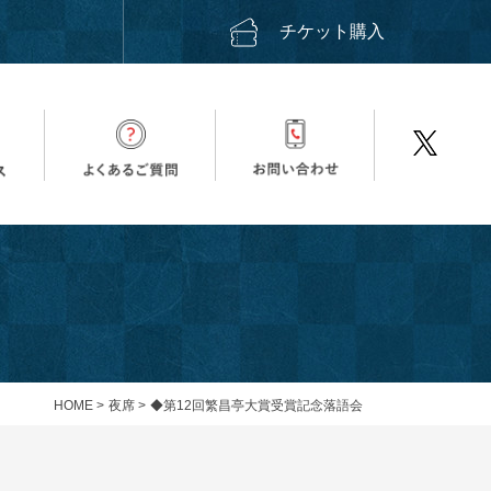
ス
チケット購入
HOME
>
夜席
>
◆第12回繁昌亭大賞受賞記念落語会