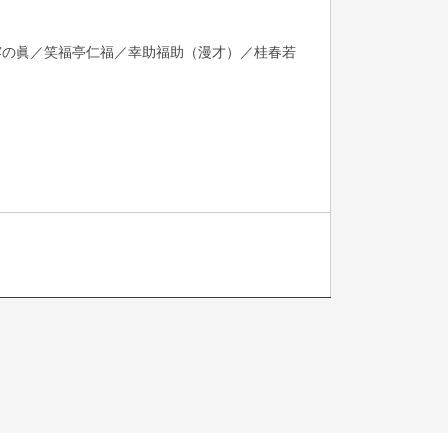
露の眞／笑福亭仁福／幸助福助（漫才）／桂春若