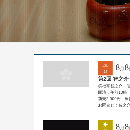
8
8
月
朝
第2回 智之介
笑福亭智之介「
開演：午前10時（
前売2,000円 当日
お問合せ：智之介・力
8
8
月