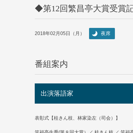
◆第12回繁昌亭大賞受賞
2018年02月05日（月）
夜席
番組案内
出演落語家
表彰式【桂きん枝、林家染左（司会）】
笑福亭生喬(第８回大賞）／ 桂きん枝 ／ 笑