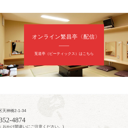
日（日）
慶枝の早起き寄席～親子の噺スペシャル～
オンライン繁昌亭〈配信〉
トーリー」／月亭遊真「真田小僧」／桂三実「ワンワン」／桂慶枝「せん
（9時30分開場）1F全席指定 2F全席自由
日2,500円 25歳以下前売・当日共1,000円
莵道亭（ピーティックス）はこちら
トリー 0120-874-315
日（日）
内
区天神橋2-1-34
／桂きん太郎／いわみせいじ（似顔絵）／桂三扇／桂文太～仲入～笑福
352-4874
配信あり
7時：おかけ間違いにご注意ください。)