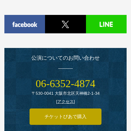
公演についてのお問い合わせ
06‑6352‑4874
〒530‑0041 大阪市北区天神橋2‑1‑34
[
アクセス
]
チケットぴあで購入