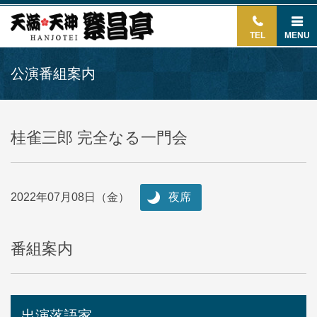
TEL
MENU
公演番組案内
桂雀三郎 完全なる一門会
2022年07月08日（金）
夜席
番組案内
出演落語家