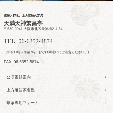
★菟道亭配信あり
配信の
購入はこちらをクリック
伝統と継承、上方落語の定席
天満天神繁昌亭
〒530-0041 大阪市北区天神橋2-1-34
8
月
11
日（火）
昼
昼席：番組案内
TEL: 06-6352-4874
桂九寿玉／桂弥太郎／桂かい枝※／けんたと
（午前11時～午後7時：おかけ間違いにご注意ください。)
ももえ（音曲漫才）※／笑福亭三喬／桂米平
～仲入～桂咲之輔／林家染団治／キタノ大地
FAX: 06-6352-5874
（マジック）／笑福亭松枝（※…配信はござ
いません）
★菟道亭
配信あり
公演番組案内
上方落語家名鑑
噺家専用フォーム