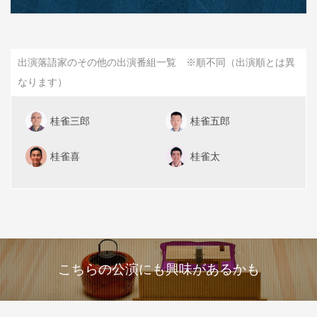
出演落語家のその他の出演番組一覧 ※順不同（出演順とは異
なります）
桂雀三郎
桂雀五郎
桂雀喜
桂雀太
こちらの公演にも興味があるかも