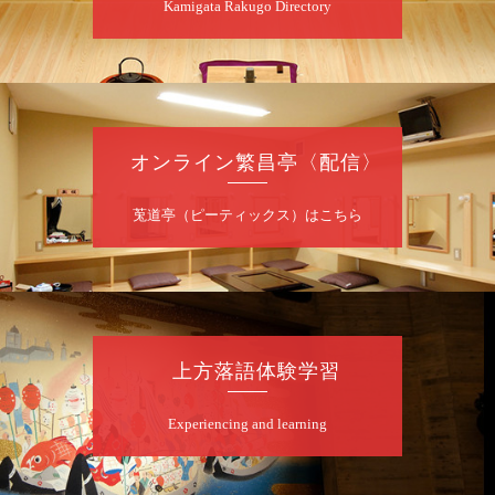
Kamigata Rakugo Directory
昼
昼席：番組案内
桂九寿玉／桂弥太郎／桂かい枝※／けんたと
ももえ（音曲漫才）※／笑福亭三喬／桂米二
～仲入～桂咲之輔／林家染団治／渡辺あきら
（ジャグリング）／笑福亭松枝（※…配信は
ございません）
オンライン繁昌亭〈配信〉
★菟道亭
配信あり
莵道亭（ピーティックス）はこちら
8
月
10
日（月）
夜
桂慶治朗 月例奮闘落語会 八月席
桂慶治朗「鉄砲勇助」「植木屋娘」ほか一席
上方落語体験学習
／桂弥壱「開口一番」
開演：午後6時45分（6時15分開場）全席指定
Experiencing and learning
前売2,000円 当日2,500円
お問合せ：慶治朗落語会事務局 090-8126-
2020