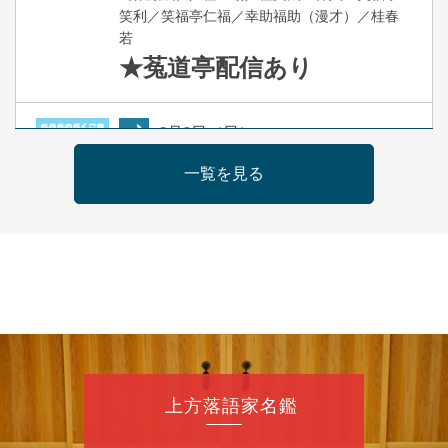
笑利／笑福亭仁福／幸助福助（漫才）／桂春
若
★菟道亭
配信あり
8
月
9
日（日）
夜
らららのらくご会④
一覧を見る
桂雀太「まんじゅうこわい」／桂三度「青
菜」／桂三実「ミュージック野菜ステーショ
ン」／桂九ノ一「胴乱の幸助」／代走みつく
に「なんのこっちゃねんあれこれ」
開演：午後6時（5時30分開場）全席指定
前売3,000円 当日3,500円
お問合せ：らららのらくご会予約事務局
090-6976-1777 email：
lalalanorakugo@gmail.com
上方落語家名鑑
8
月
10
日（月）