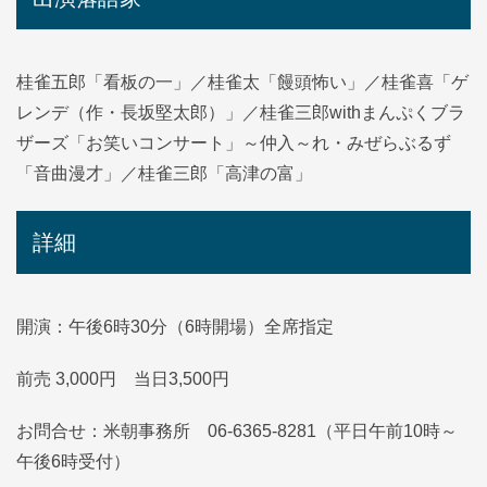
桂雀五郎「看板の一」／桂雀太「饅頭怖い」／桂雀喜「ゲ
レンデ（作・長坂堅太郎）」／桂雀三郎withまんぷくブラ
ザーズ「お笑いコンサート」～仲入～れ・みぜらぶるず
「音曲漫才」／桂雀三郎「高津の富」
詳細
開演：午後6時30分（6時開場）全席指定
前売 3,000円 当日3,500円
お問合せ：米朝事務所 06-6365-8281（平日午前10時～
午後6時受付）