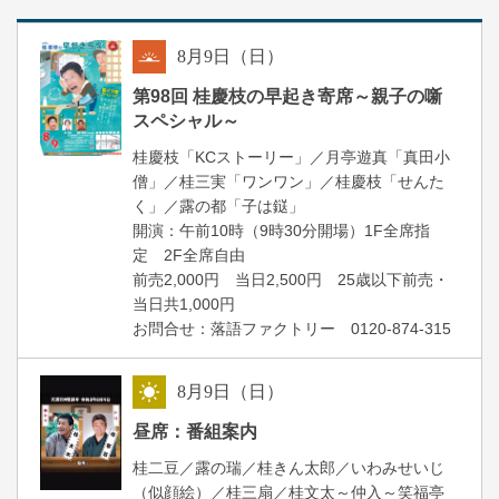
8
月
9
日（日）
朝
第98回 桂慶枝の早起き寄席～親子の噺
スペシャル～
桂慶枝「KCストーリー」／月亭遊真「真田小
僧」／桂三実「ワンワン」／桂慶枝「せんた
く」／露の都「子は鎹」
開演：午前10時（9時30分開場）1F全席指
定 2F全席自由
前売2,000円 当日2,500円 25歳以下前売・
当日共1,000円
お問合せ：落語ファクトリー 0120-874-315
8
月
9
日（日）
昼
昼席：番組案内
桂二豆／露の瑞／桂きん太郎／いわみせいじ
（似顔絵）／桂三扇／桂文太～仲入～笑福亭