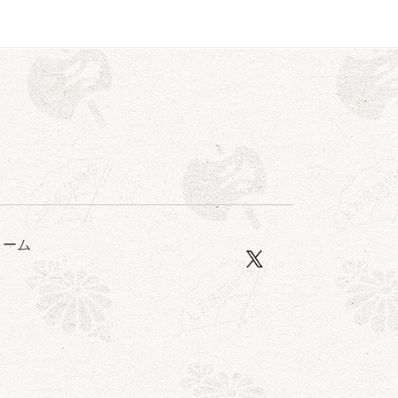
亭笑利／笑福亭仁福／幸助福助（漫才）／桂春若
ォーム
ン」／桂九ノ一「胴乱の幸助」／代走みつくに