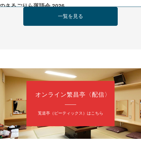
のさるごりら落語会 2026
痴楽 他
一覧を見る
5時30分開場）全席指定
4,000円
ット 0570-550-100(10:00～19:00受付)
日（日）
慶枝の早起き寄席～親子の噺スペシャル～
オンライン繁昌亭〈配信〉
トーリー」／月亭遊真「真田小僧」／桂三実「ワンワン」／桂慶枝「せん
（9時30分開場）1F全席指定 2F全席自由
日2,500円 25歳以下前売・当日共1,000円
莵道亭（ピーティックス）はこちら
トリー 0120-874-315