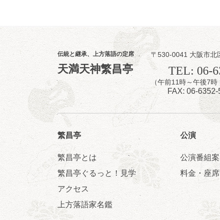
8
9
月
昼
昼席：番組案
伝統と継承、上方落語の定席
〒530-0041 大阪市北
桂二豆／露の瑞
天満天神繁昌亭
TEL: 06-6
★菟道亭
（午前11時～午後
FAX: 06-6352-
繁昌亭
公演
繁昌亭とは
公演番組案
8
9
月
夜
繁昌亭ぐるっと！見学
料金・座席
らららのらく
アクセス
桂雀太「まんじ
上方落語家名鑑
「なんのこっち
開演：午後6時（