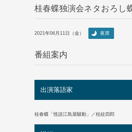
桂春蝶独演会ネタおろし
2021年06月11日（金）
夜席
番組案内
出演落語家
桂春蝶「怪談江島屋騒動」／桂紋四郎