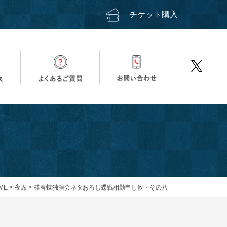
ス
チケット購入
ME
>
夜席
>
桂春蝶独演会ネタおろし蝶戦相勤申し候・その八