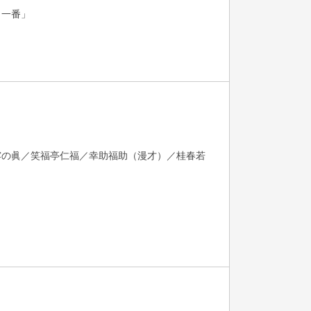
口一番」
露の眞／笑福亭仁福／幸助福助（漫才）／桂春若