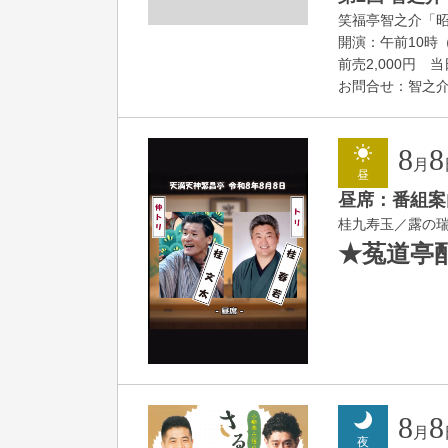
笑福亭智之介「
開演：午前10時（
前売2,000円 当日
お問合せ：智之介・力
8
8
月
昼
昼席：番組案
桂九寿玉／露の
★菟道亭
8
8
月
夜