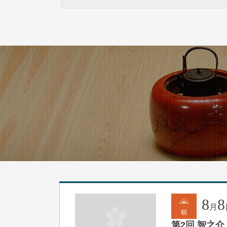
8
8
月
朝
第2回 智之介