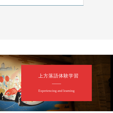
上方落語体験学習
たく」／露の都「子は鎹」
Experiencing and learning