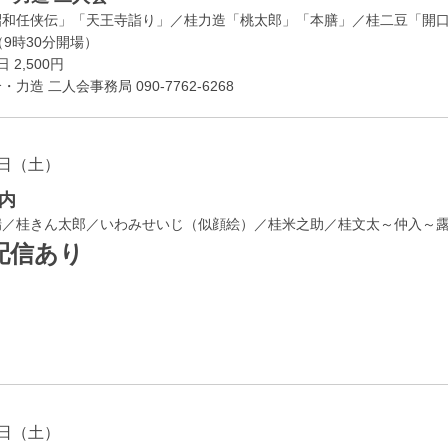
昭和任侠伝」「天王寺詣り」／桂力造「桃太郎」「本膳」／桂二豆「開
開場
9時30分
）
 2,500円
造 二人会事務局 090-7762-6268
日（土）
内
瑞／桂きん太郎／いわみせいじ（似顔絵）／桂米之助／桂文太～仲入～
配信あり
日（土）