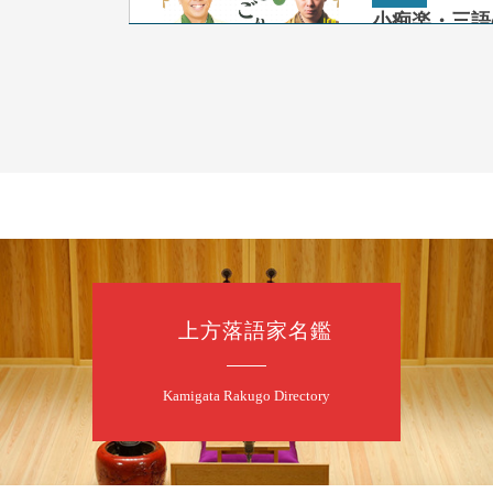
小痴楽・三語
桂三語／柳亭小
開演：午後6時（
前売3,500円 当日
お問合せ：FANYチケ
8
9
月
朝
第98回 桂
上方落語家名鑑
桂慶枝「KCス
開演：午前10時
前売2,000円 当
Kamigata Rakugo Directory
お問合せ：落語ファク