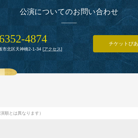
公演についてのお問い合わせ
6352‑4874
チケットぴ
大阪市北区天神橋2‑1‑34
[
アクセス
]
出演順とは異なります）