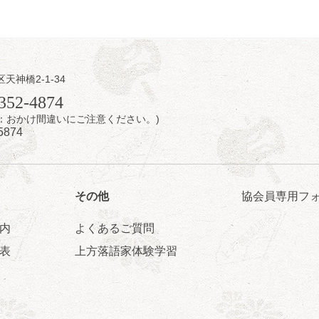
日（日）
内
区天神橋2-1-34
／桂きん太郎／いわみせいじ（似顔絵）／桂三扇／桂文太～仲入～笑福
352-4874
配信あり
7時：おかけ間違いにご注意ください。)
5874
その他
協会員専用フ
内
よくあるご質問
日（日）
表
上方落語家体験学習
ご会④
ゅうこわい」／桂三度「青菜」／桂三実「ミュージック野菜ステーショ
ゃねんあれこれ」
5時30分開場）全席指定