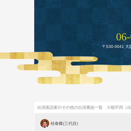
06‑
〒530‑0041 
出演落語家のその他の出演番組一覧 ※順不同（
桂春蝶(三代目)