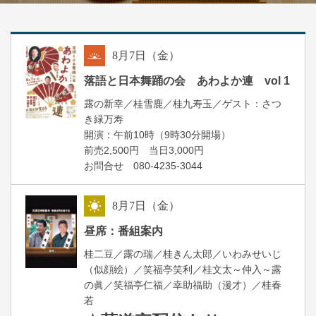
8
月
7
日（金）
朝
落語と日本舞踊の会 あわよか連 vol 1
露の新幸／桂雪鹿／桂九寿玉／ゲスト：さつ
き緑万寿
開演：午前10時（9時30分開場）
前売2,500円 当日3,000円
お問合せ 080-4235-3044
8
月
7
日（金）
昼
昼席：番組案内
桂二豆／露の瑞／桂きん太郎／いわみせいじ
（似顔絵）／笑福亭笑利／桂文太～仲入～露
の眞／笑福亭仁福／幸助福助（漫才）／桂春
若