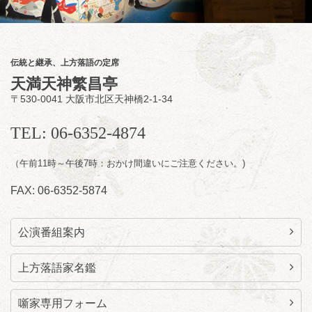
夜
小痴楽・三語のさるごりら落語会 2026
桂三語／柳亭小痴楽 他
開演：午後6時（5時30分開場）全席指定
伝統と継承、上方落語の定席
前売3,500円 当日4,000円
天満天神繁昌亭
お問合せ：FANYチケット 0570-550-
〒530-0041 大阪市北区天神橋2-1-34
100(10:00～19:00受付)
TEL: 06-6352-4874
（午前11時～午後7時：おかけ間違いにご注意ください。)
FAX: 06-6352-5874
公演番組案内
上方落語家名鑑
噺家専用フォーム