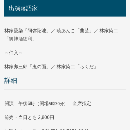
出演落語家
林家愛染「阿弥陀池」／ 暁あんこ「曲芸」／ 林家染二
「御神酒徳利」
～仲入～
林家卯三郎「鬼の面」／ 林家染二「らくだ」
詳細
5時30分）
開演：午後6時（開場
全席指定
前売・当日とも 2,800円