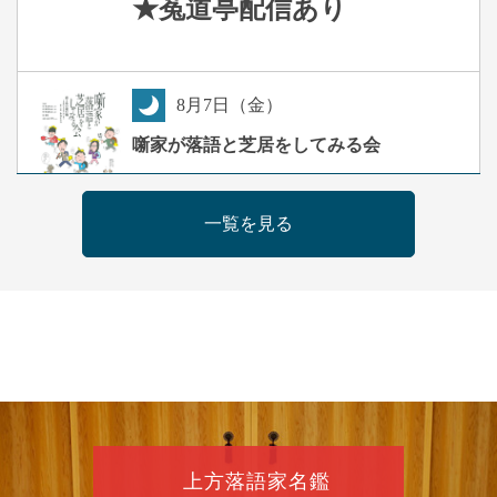
★菟道亭
配信あり
8
月
7
日（金）
夜
噺家が落語と芝居をしてみる会
桂米之助／桂団治郎／桂弥太郎／桂米舞／是
常祐美
一覧を見る
開演：午後6時30分（6時開場）全席指定
前売3,500円 当日4,000円
お問合せ：米朝事務所 06-6365-8281（平日
10時～18時）
★菟道亭配信あり
配信の購
入はこちらをクリック
8
月
8
日（土）
朝
第2回 智之介・力造 二人会
上方落語家名鑑