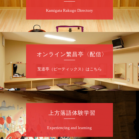
笑福亭智之介「昭和任侠伝」「天王寺詣り」
Kamigata Rakugo Directory
／桂力造「桃太郎」「本膳」／桂二豆「開口
一番」
開場
開演：午前10時（9時30分
）
前売2,000円 当日 2,500円
お問合せ：智之介・力造 二人会事務局 090-
7762-6268
オンライン繁昌亭〈配信〉
8
月
8
日（土）
莵道亭（ピーティックス）はこちら
昼
昼席：番組案内
桂九寿玉／露の瑞／桂きん太郎／いわみせい
じ（似顔絵）／桂米之助／桂文太～仲入～露
の眞／笑福亭仁福／幸助福助（漫才）／桂春
若
上方落語体験学習
★菟道亭
配信あり
Experiencing and learning
8
月
8
日（土）