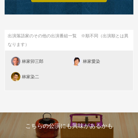
出演落語家のその他の出演番組一覧 ※順不同（出演順とは異
なります）
林家卯三郎
林家愛染
林家染二
こちらの公演にも興味があるかも