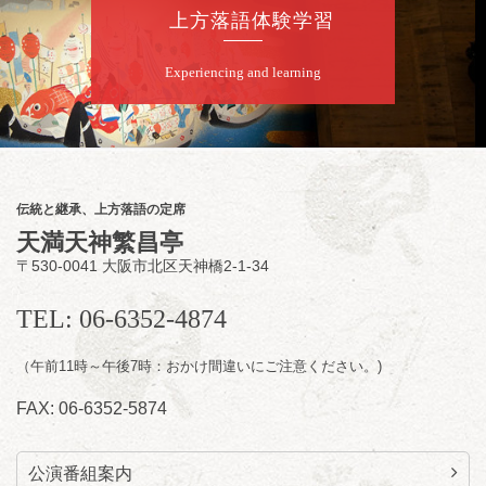
上方落語体験学習
★菟道亭
配信あり
Experiencing and learning
8
月
8
日（土）
夜
小痴楽・三語のさるごりら落語会 2026
桂三語／柳亭小痴楽 他
開演：午後6時（5時30分開場）全席指定
伝統と継承、上方落語の定席
前売3,500円 当日4,000円
天満天神繁昌亭
お問合せ：FANYチケット 0570-550-
〒530-0041 大阪市北区天神橋2-1-34
100(10:00～19:00受付)
TEL: 06-6352-4874
（午前11時～午後7時：おかけ間違いにご注意ください。)
FAX: 06-6352-5874
公演番組案内