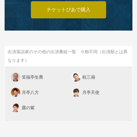
チケットぴあで購入
出演落語家のその他の出演番組一覧 ※順不同（出演順とは異
なります）
笑福亭生喬
桂三扇
月亭八方
月亭天使
露の紫