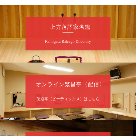
8
月
8
日（土）
朝
第2回 智之介・力造 二人会
上方落語家名鑑
笑福亭智之介「昭和任侠伝」「天王寺詣り」
Kamigata Rakugo Directory
／桂力造「桃太郎」「本膳」／桂二豆「開口
一番」
開場
開演：午前10時（9時30分
）
前売2,000円 当日 2,500円
お問合せ：智之介・力造 二人会事務局 090-
7762-6268
オンライン繁昌亭〈配信〉
8
月
8
日（土）
莵道亭（ピーティックス）はこちら
昼
昼席：番組案内
桂九寿玉／露の瑞／桂きん太郎／いわみせい
じ（似顔絵）／桂米之助／桂文太～仲入～露
の眞／笑福亭仁福／幸助福助（漫才）／桂春
若