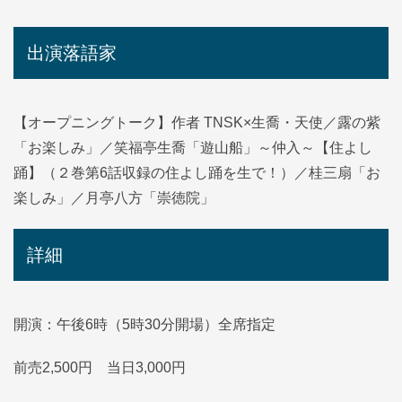
出演落語家
【オープニングトーク】作者 TNSK×生喬・天使／露の紫
「お楽しみ」／笑福亭生喬「遊山船」～仲入～【住よし
踊】（２巻第6話収録の住よし踊を生で！）／桂三扇「お
楽しみ」／月亭八方「崇徳院」
詳細
開演：午後6時（5時30分開場）全席指定
前売2,500円 当日3,000円