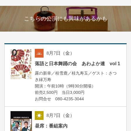
こちらの公演にも興味があるかも
8
月
7
日（金）
朝
落語と日本舞踊の会 あわよか連 vol 1
露の新幸／桂雪鹿／桂九寿玉／ゲスト：さつ
き緑万寿
開演：午前10時（9時30分開場）
前売2,500円 当日3,000円
お問合せ 080-4235-3044
8
月
7
日（金）
昼
昼席：番組案内