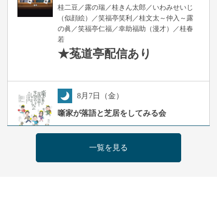
桂二豆／露の瑞／桂きん太郎／いわみせいじ
（似顔絵）／笑福亭笑利／桂文太～仲入～露
の眞／笑福亭仁福／幸助福助（漫才）／桂春
若
★菟道亭
配信あり
8
月
7
日（金）
夜
噺家が落語と芝居をしてみる会
桂米之助／桂団治郎／桂弥太郎／桂米舞／是
常祐美
一覧を見る
開演：午後6時30分（6時開場）全席指定
前売3,500円 当日4,000円
お問合せ：米朝事務所 06-6365-8281（平日
10時～18時）
★菟道亭配信あり
配信の購
入はこちらをクリック