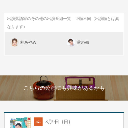
出演落語家のその他の出演番組一覧 ※順不同（出演順とは異
なります）
桂あやめ
露の都
こちらの公演にも興味があるかも
8
月
9
日（日）
朝