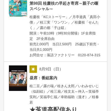
第98回 桂慶枝の早起き寄席～親子の噺
スペシャル～
桂慶枝「KCストーリー」／月亭遊真「真田小
僧」／桂三実「ワンワン」／桂慶枝「せんた
く」／露の都「子は鎹」
開演：午前10時（9時30分開場）1F全席指
定 2F全席自由
前売2,000円 当日2,500円 25歳以下前売・
当日共1,000円
お問合せ：落語ファクトリー 0120-874-315
8
月
9
日（日）
昼
昼席：番組案内
桂二豆／露の瑞／桂きん太郎／いわみせいじ
（似顔絵）／桂三扇／桂文太～仲入～笑福亭
笑利／笑福亭仁福／幸助福助（漫才）／桂春
若
★菟道亭
配信あり