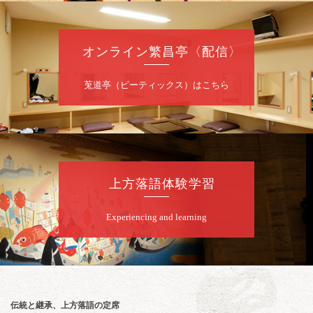
ももえ（音曲漫才）※／笑福亭三喬／桂米二
～仲入～桂咲之輔／林家染団治／渡辺あきら
（ジャグリング）／笑福亭松枝（※…配信は
ございません）
オンライン繁昌亭〈配信〉
★菟道亭
配信あり
莵道亭（ピーティックス）はこちら
8
月
10
日（月）
夜
桂慶治朗 月例奮闘落語会 八月席
桂慶治朗「鉄砲勇助」「植木屋娘」ほか一席
上方落語体験学習
／桂弥壱「開口一番」
開演：午後6時45分（6時15分開場）全席指定
Experiencing and learning
前売2,000円 当日2,500円
お問合せ：慶治朗落語会事務局 090-8126-
2020
★菟道亭配信あり
配信の
購入はこちらをクリック
伝統と継承、上方落語の定席