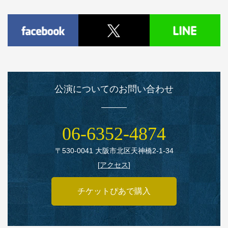
公演についてのお問い合わせ
06‑6352‑4874
〒530‑0041 大阪市北区天神橋2‑1‑34
[
アクセス
]
チケットぴあで購入