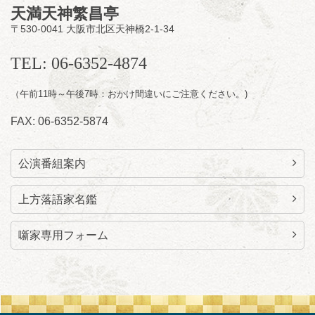
天満天神繁昌亭
〒530-0041 大阪市北区天神橋2-1-34
8
月
11
日（火）
昼
昼席：番組案内
TEL: 06-6352-4874
桂九寿玉／桂弥太郎／桂かい枝※／けんたと
（午前11時～午後7時：おかけ間違いにご注意ください。)
ももえ（音曲漫才）※／笑福亭三喬／桂米平
～仲入～桂咲之輔／林家染団治／キタノ大地
FAX: 06-6352-5874
（マジック）／笑福亭松枝（※…配信はござ
いません）
★菟道亭
配信あり
公演番組案内
上方落語家名鑑
噺家専用フォーム