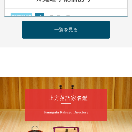
8
月
9
日（日）
夜
らららのらくご会④
一覧を見る
桂雀太「まんじゅうこわい」／桂三度「青
菜」／桂三実「ミュージック野菜ステーショ
ン」／桂九ノ一「胴乱の幸助」／代走みつく
に「なんのこっちゃねんあれこれ」
開演：午後6時（5時30分開場）全席指定
前売3,000円 当日3,500円
お問合せ：らららのらくご会予約事務局
090-6976-1777 email：
lalalanorakugo@gmail.com
上方落語家名鑑
8
月
10
日（月）
Kamigata Rakugo Directory
昼
昼席：番組案内
桂九寿玉／桂弥太郎／桂かい枝※／けんたと