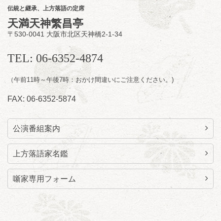
ン」／桂九ノ一「胴乱の幸助」／代走みつく
伝統と継承、上方落語の定席
に「なんのこっちゃねんあれこれ」
天満天神繁昌亭
開演：午後6時（5時30分開場）全席指定
〒530-0041 大阪市北区天神橋2-1-34
前売3,000円 当日3,500円
お問合せ：らららのらくご会予約事務局
TEL: 06-6352-4874
090-6976-1777 email：
lalalanorakugo@gmail.com
（午前11時～午後7時：おかけ間違いにご注意ください。)
FAX: 06-6352-5874
公演番組案内
上方落語家名鑑
噺家専用フォーム