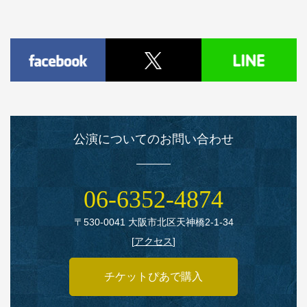
公演についてのお問い合わせ
06‑6352‑4874
〒530‑0041 大阪市北区天神橋2‑1‑34
[
アクセス
]
チケットぴあで購入