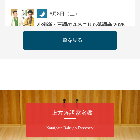
8
月
8
日（土）
夜
小痴楽・三語のさるごりら落語会 2026
桂三語／柳亭小痴楽 他
一覧を見る
開演：午後6時（5時30分開場）全席指定
前売3,500円 当日4,000円
お問合せ：FANYチケット 0570-550-
100(10:00～19:00受付)
8
月
9
日（日）
朝
第98回 桂慶枝の早起き寄席～親子の噺
スペシャル～
桂慶枝「KCストーリー」／月亭遊真「真田小
上方落語家名鑑
僧」／桂三実「ワンワン」／桂慶枝「せんた
く」／露の都「子は鎹」
Kamigata Rakugo Directory
開演：午前10時（9時30分開場）1F全席指
定 2F全席自由