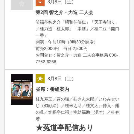
8
月
8
日（土）
朝
第2回 智之介・力造 二人会
笑福亭智之介「昭和任侠伝」「天王寺詣り」
／桂力造「桃太郎」「本膳」／桂二豆「開口
一番」
開場
開演：午前10時（9時30分
）
前売2,000円 当日 2,500円
お問合せ：智之介・力造 二人会事務局 090-
7762-6268
8
月
8
日（土）
昼
昼席：番組案内
桂九寿玉／露の瑞／桂きん太郎／いわみせい
じ（似顔絵）／桂米之助／桂文太～仲入～露
の眞／笑福亭仁福／幸助福助（漫才）／桂春
若
★菟道亭
配信あり