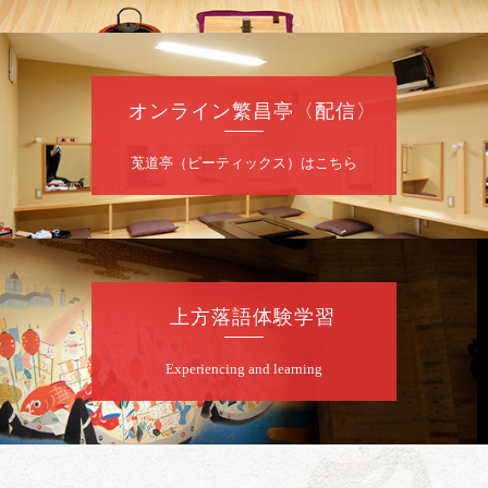
前売2,000円 当日2,500円 25歳以下前売・
当日共1,000円
お問合せ：落語ファクトリー 0120-874-315
オンライン繁昌亭〈配信〉
8
月
9
日（日）
昼
昼席：番組案内
莵道亭（ピーティックス）はこちら
桂二豆／露の瑞／桂きん太郎／いわみせいじ
（似顔絵）／桂三扇／桂文太～仲入～笑福亭
笑利／笑福亭仁福／幸助福助（漫才）／桂春
若
★菟道亭
配信あり
上方落語体験学習
8
月
9
日（日）
Experiencing and learning
夜
らららのらくご会④
桂雀太「まんじゅうこわい」／桂三度「青
菜」／桂三実「ミュージック野菜ステーショ